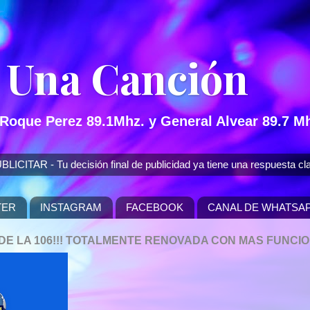
 Una Canción
 Roque Perez 89.1Mhz. y General Alvear 89.7 Mh
 - Tu decisión final de publicidad ya tiene una respuesta cla
TER
INSTAGRAM
FACEBOOK
CANAL DE WHATSA
P DE LA 106!!! TOTALMENTE RENOVADA CON MAS FUNCI