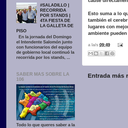
cause directamen
#SALADILLO |
RECORRIDA
Esto suma a lo qu
POR STANDS |
también el cerebr
4TA FIESTA DE
LA GALLETA DE
lugares con mejor
PISO
ambiente pueden 
En la jornada del Domingo
el Intendente Salomón junto
a la/s
09:49
con funcionarios del equipo
de gobierno local continuó la
recorrida por los stands, ...
SABER MAS SOBRE LA
Entrada más r
106
Todo lo que queres saber a la