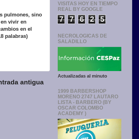
VISITAS HOY EN TIEMPO
REAL BY GOOGLE
os pulmones, sino
7
7
6
2
5
en vivir en
cambios en el
8 palabras)
NECROLOGICAS DE
SALADILLO
Actualizadas al minuto
ntrada antigua
1999 BARBERSHOP
MORENO 2747 LAUTARO
LISTA - BARBERO (BY
OSCAR COLOMBO
ACADEMY )