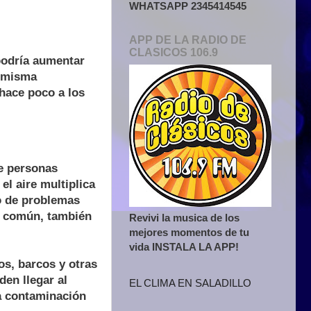
WHATSAPP 2345414545
APP DE LA RADIO DE
CLASICOS 106.9
podría aumentar
a misma
hace poco a los
e personas
l aire multiplica
o de problemas
te común, también
Revivi la musica de los
mejores momentos de tu
vida INSTALA LA APP!
os, barcos y otras
en llegar al
EL CLIMA EN SALADILLO
a contaminación