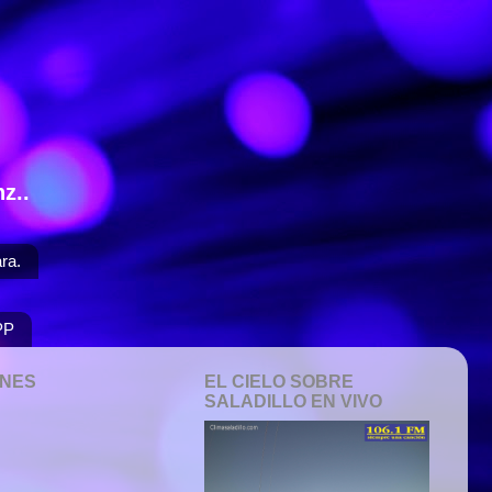
z..
ra.
PP
ONES
EL CIELO SOBRE
SALADILLO EN VIVO