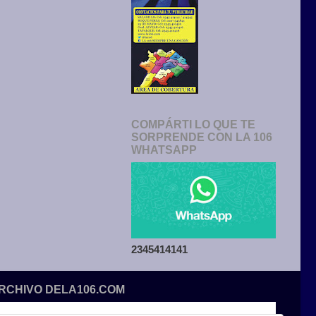
COMPÁRTI LO QUE TE
SORPRENDE CON LA 106
WHATSAPP
2345414141
ARCHIVO DELA106.COM