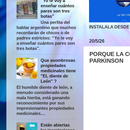
“Yo te voy a
enseñar cuántos
pares son tres
botas”
Una perlita del
INSTALALA DESDE 
hablar argentino que muchos
recordarán de chicos o de
padres estrictos: “Yo te voy
20/5/26
a enseñar cuántos pares son
tres botas”.
PORQUE LA C
PARKINSON
Que asombrosas
propiedades
medicinales tiene
"EL diente de
León" ?
El humilde diente de león, a
menudo considerado una
mala hierba, está ganando
reconocimiento por sus
impresionantes propiedades
medicinales....
Están abiertas