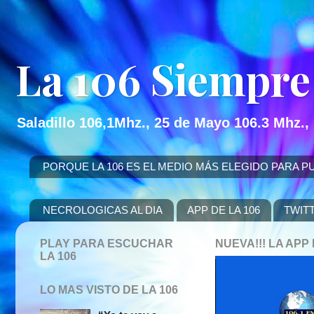
La 106 Siempre
Saladillo 106,1Mhz., 25 de Mayo 106.3 Mhz.,
PORQUE LA 106 ES EL MEDIO MÁS ELEGIDO PARA PUBLICITAR
NECROLOGICAS AL DIA
APP DE LA 106
TWIT
PLAY PARA ESCUCHAR
NUEVA!!! LA AP
LA 106
LO MAS VISTO DE LA 106