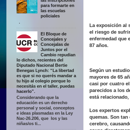
las inscripciones
para formarte en
las escuelas
policiales
.
La exposición al
el riesgo de sufr
El Bloque de
enfermedad que e
Concejales y
Concejalas de
87 años.
Juntos por el
Cambio repudian
lo dichos, recientes del
Diputado Nacional Bertie
Según un estudio
Benegas Lynch: “La libertad
es que si no querés mandar a
mayores de 65 año
tu hijo al colegio porque lo
casi por cuatro 
necesitás en el taller, puedas
parecidos a los d
hacerlo”.
está relacionado
Considerando que la
educación es un derecho
personal y social, conceptos
Los expertos expl
e ideas plasmadas en la Ley
quemas. Son tan 
Nac-26.206, que los y las
niñas/os ti...
cerebro, causand