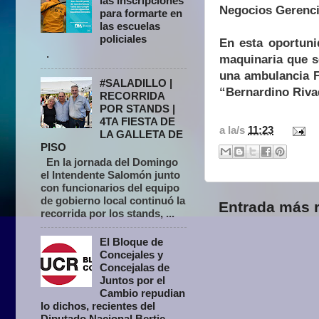
las inscripciones
Negocios Gerenci
para formarte en
las escuelas
policiales
En esta oportuni
.
maquinaria que s
una ambulancia F
#SALADILLO |
“Bernardino Riva
RECORRIDA
POR STANDS |
4TA FIESTA DE
a la/s
11:23
LA GALLETA DE
PISO
En la jornada del Domingo
el Intendente Salomón junto
con funcionarios del equipo
de gobierno local continuó la
Entrada más r
recorrida por los stands, ...
El Bloque de
Concejales y
Concejalas de
Juntos por el
Cambio repudian
lo dichos, recientes del
Diputado Nacional Bertie