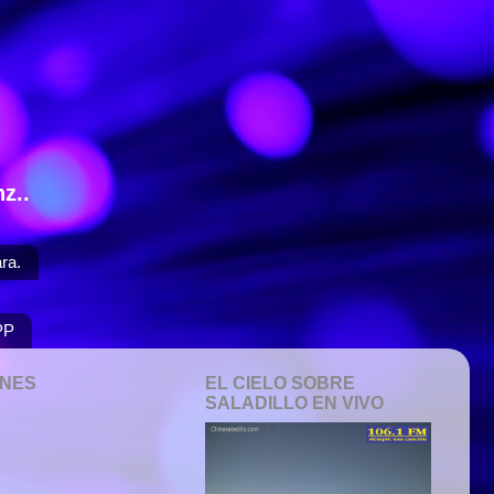
z..
ra.
PP
ONES
EL CIELO SOBRE
SALADILLO EN VIVO