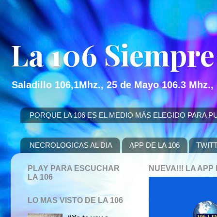
La 106 Siempre
Saladillo 106,1Mhz., 25 de Mayo 106.3 Mhz.,
PORQUE LA 106 ES EL MEDIO MÁS ELEGIDO PARA PUBLICITAR
NECROLOGICAS AL DIA
APP DE LA 106
TWIT
PLAY PARA ESCUCHAR
NUEVA!!! LA AP
LA 106
LO MAS VISTO DE LA 106