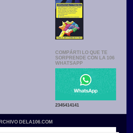
COMPÁRTI LO QUE TE
SORPRENDE CON LA 106
WHATSAPP
2345414141
ARCHIVO DELA106.COM