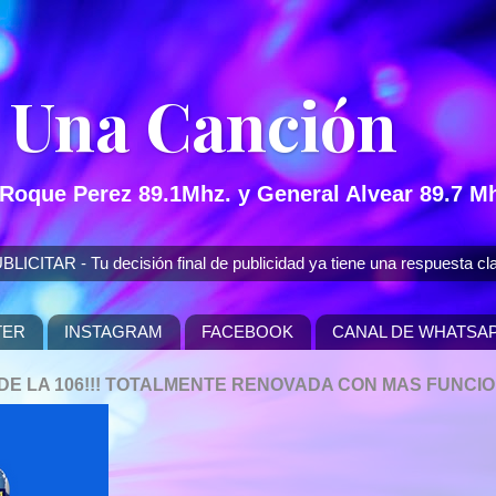
 Una Canción
 Roque Perez 89.1Mhz. y General Alvear 89.7 Mh
 - Tu decisión final de publicidad ya tiene una respuesta cla
TER
INSTAGRAM
FACEBOOK
CANAL DE WHATSA
P DE LA 106!!! TOTALMENTE RENOVADA CON MAS FUNCI