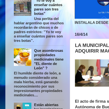
“Yo te voy a
enseñar cuántos
pares son tres
botas”
Una perlita del
INSTALALA DESDE 
hablar argentino que muchos
recordarán de chicos o de
padres estrictos: “Yo te voy
16/4/14
a enseñar cuántos pares son
tres botas”.
LA MUNICIPA
ADQUIRIR MA
Que asombrosas
propiedades
medicinales tiene
"EL diente de
León" ?
El humilde diente de león, a
menudo considerado una
mala hierba, está ganando
reconocimiento por sus
impresionantes propiedades
medicinales....
El acto de firma 
Están abiertas
Autónoma de Buen