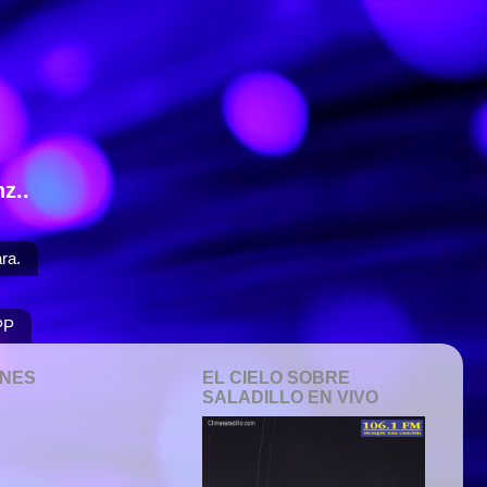
z..
ra.
PP
ONES
EL CIELO SOBRE
SALADILLO EN VIVO