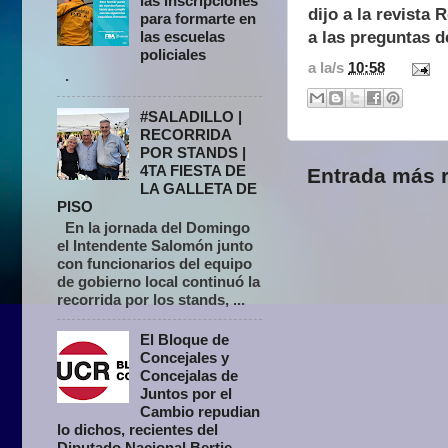
las inscripciones
dijo a la revista 
para formarte en
a las preguntas 
las escuelas
policiales
a la/s
10:58
.
#SALADILLO |
RECORRIDA
POR STANDS |
4TA FIESTA DE
Entrada más r
LA GALLETA DE
PISO
En la jornada del Domingo
el Intendente Salomón junto
con funcionarios del equipo
de gobierno local continuó la
recorrida por los stands, ...
El Bloque de
Concejales y
Concejalas de
Juntos por el
Cambio repudian
lo dichos, recientes del
Diputado Nacional Bertie