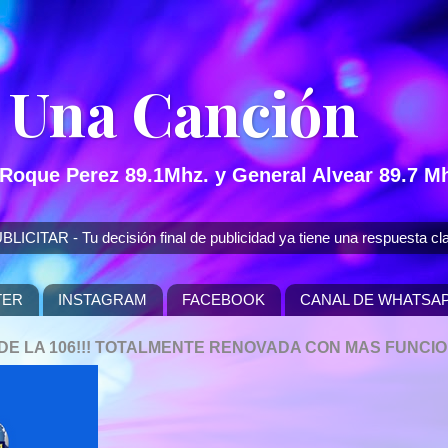
 Una Canción
 Roque Perez 89.1Mhz. y General Alvear 89.7 Mh
 - Tu decisión final de publicidad ya tiene una respuesta cla
TER
INSTAGRAM
FACEBOOK
CANAL DE WHATSA
P DE LA 106!!! TOTALMENTE RENOVADA CON MAS FUNCI