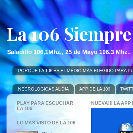
La 106 Siempre
Saladillo 106,1Mhz., 25 de Mayo 106.3 Mhz.,
PORQUE LA 106 ES EL MEDIO MÁS ELEGIDO PARA PUBLICITAR
NECROLOGICAS AL DIA
APP DE LA 106
TWIT
PLAY PARA ESCUCHAR
NUEVA!!! LA AP
LA 106
LO MAS VISTO DE LA 106