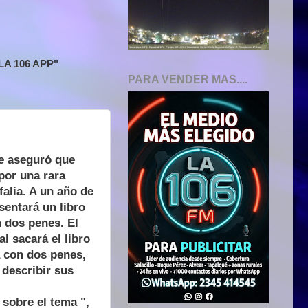
A 106 APP"
PARA VENDER MAS....
e aseguró que
por una rara
alia. A un año de
sentará un libro
 dos penes. El
l sacará el libro
a con dos penes,
describir sus
sobre el tema ",