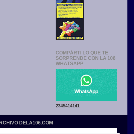
COMPÁRTI LO QUE TE
SORPRENDE CON LA 106
WHATSAPP
2345414141
ARCHIVO DELA106.COM