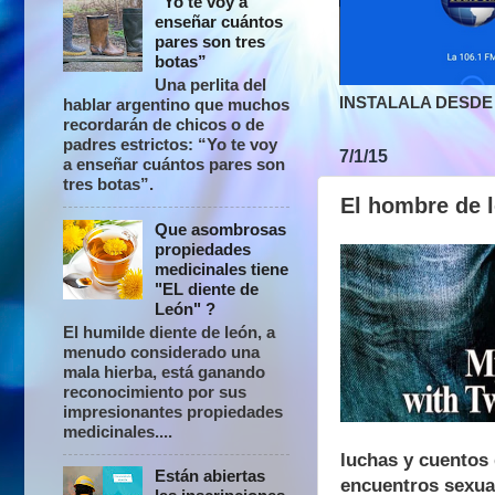
“Yo te voy a
enseñar cuántos
pares son tres
botas”
Una perlita del
INSTALALA DESDE 
hablar argentino que muchos
recordarán de chicos o de
padres estrictos: “Yo te voy
7/1/15
a enseñar cuántos pares son
tres botas”.
El hombre de l
Que asombrosas
propiedades
medicinales tiene
"EL diente de
León" ?
El humilde diente de león, a
menudo considerado una
mala hierba, está ganando
reconocimiento por sus
impresionantes propiedades
medicinales....
luchas y cuentos
Están abiertas
encuentros sexual