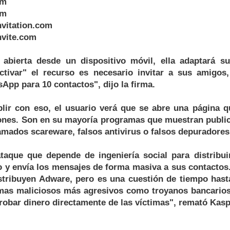
om
om
vitation.com
nvite.com
 abierta desde un dispositivo móvil, ella adaptará s
activar" el recurso es necesario invitar a sus amigos,
pp para 10 contactos", dijo la firma.
ir con eso, el usuario verá que se abre una página qu
iones. Son en su mayoría programas que muestran public
mados scareware, falsos antivirus o falsos depuradores 
aque que depende de ingeniería social para distribu
o y envía los mensajes de forma masiva a sus contactos
istribuyen Adware, pero es una cuestión de tiempo has
amas maliciosos más agresivos como troyanos bancarios
obar dinero directamente de las víctimas", remató Kasp