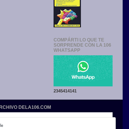
COMPÁRTI LO QUE TE
SORPRENDE CON LA 106
WHATSAPP
2345414141
ARCHIVO DELA106.COM