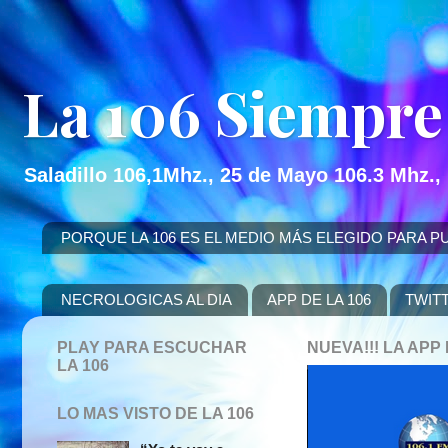
La 106 Siempre
Saladillo 106,1Mhz., 25 de Mayo 106.3 Mhz.,
PORQUE LA 106 ES EL MEDIO MÁS ELEGIDO PARA PUBLICITAR
NECROLOGICAS AL DIA
APP DE LA 106
TWIT
PLAY PARA ESCUCHAR
NUEVA!!! LA AP
LA 106
LO MAS VISTO DE LA 106