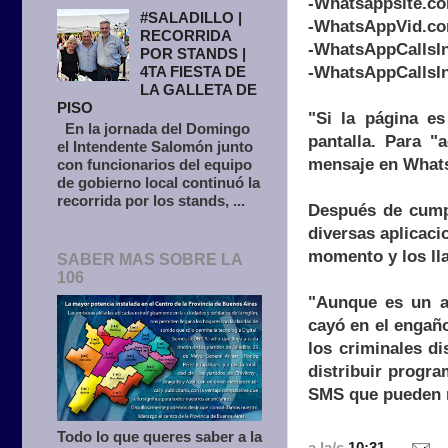
-Whatsappsite.c
#SALADILLO |
-WhatsAppVid.c
RECORRIDA
-WhatsAppCallsIn
POR STANDS |
-WhatsAppCallsI
4TA FIESTA DE
LA GALLETA DE
PISO
"Si la página es
En la jornada del Domingo
pantalla. Para "
el Intendente Salomón junto
mensaje en WhatsA
con funcionarios del equipo
de gobierno local continuó la
recorrida por los stands, ...
Después de cumpl
diversas aplicac
momento y los lla
SABER MAS SOBRE LA
106
"Aunque es un at
cayó en el engañ
los criminales d
distribuir progr
SMS que pueden r
Todo lo que queres saber a la
a la/s
10:31