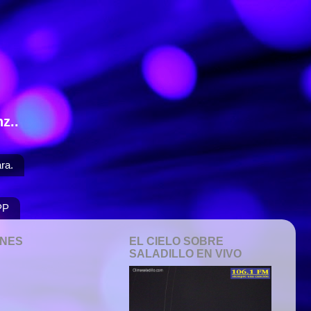
z..
ra.
PP
ONES
EL CIELO SOBRE
SALADILLO EN VIVO