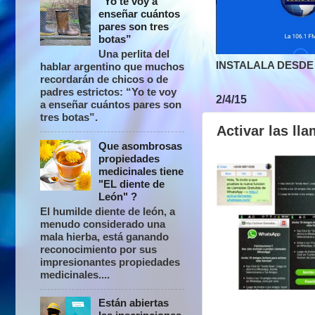
“Yo te voy a
enseñar cuántos
pares son tres
botas”
Una perlita del
INSTALALA DESDE 
hablar argentino que muchos
recordarán de chicos o de
padres estrictos: “Yo te voy
2/4/15
a enseñar cuántos pares son
tres botas”.
Activar las ll
Que asombrosas
propiedades
medicinales tiene
"EL diente de
León" ?
El humilde diente de león, a
menudo considerado una
mala hierba, está ganando
reconocimiento por sus
impresionantes propiedades
medicinales....
Están abiertas