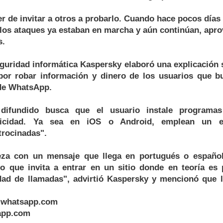
er de invitar a otros a probarlo. Cuando hace pocos días 
, los ataques ya estaban en marcha y aún continúan, ap
s.
guridad informática Kaspersky elaboró una explicación s
por robar información y dinero de los usuarios que bu
de WhatsApp.
difundido busca que el usuario instale programas
blicidad. Ya sea en iOS o Android, emplean un 
trocinadas".
eza con un mensaje que llega en portugués o español
o que invita a entrar en un sitio donde en teoría es p
dad de llamadas", advirtió Kaspersky y mencionó que
s-whatsapp.com
app.com