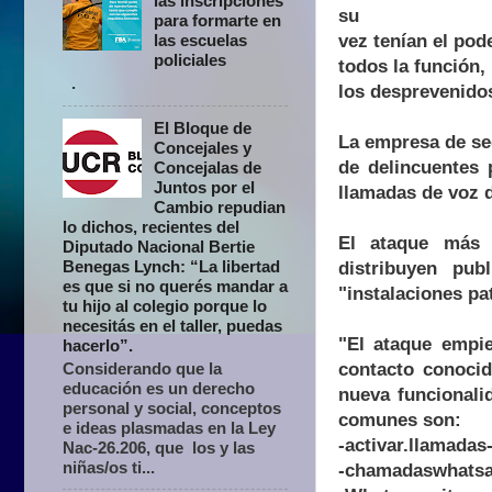
las inscripciones
su
para formarte en
vez tenían el pod
las escuelas
policiales
todos la función
.
los desprevenido
El Bloque de
La empresa de se
Concejales y
de delincuentes 
Concejalas de
Juntos por el
llamadas de voz 
Cambio repudian
lo dichos, recientes del
El ataque más 
Diputado Nacional Bertie
Benegas Lynch: “La libertad
distribuyen pu
es que si no querés mandar a
"instalaciones pa
tu hijo al colegio porque lo
necesitás en el taller, puedas
"El ataque empi
hacerlo”.
contacto conocid
Considerando que la
educación es un derecho
nueva funcionali
personal y social, conceptos
comunes son:
e ideas plasmadas en la Ley
-activar.llamada
Nac-26.206, que los y las
niñas/os ti...
-chamadaswhats