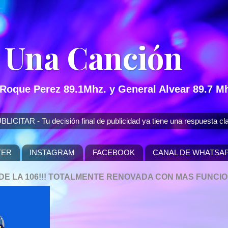
 Una Canción
 Roque Perez 89.1Mhz. y General Alvear 89.7 Mh
 - Tu decisión final de publicidad ya tiene una respuesta cla
TER
INSTAGRAM
FACEBOOK
CANAL DE WHATSA
P DE LA 106!!! TOTALMENTE RENOVADA CON MAS FUNCI