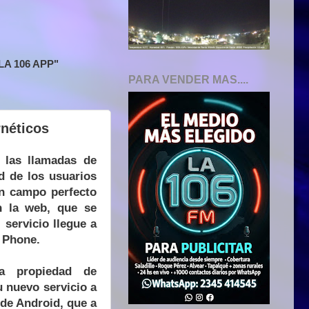
A 106 APP"
PARA VENDER MAS....
rnéticos
e las llamadas de
d de los usuarios
n campo perfecto
n la web, que se
 servicio llegue a
 Phone.
ía propiedad de
 nuevo servicio a
de Android, que a