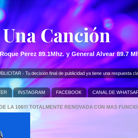
 Una Canción
 Roque Perez 89.1Mhz. y General Alvear 89.7 Mh
 - Tu decisión final de publicidad ya tiene una respuesta cla
TER
INSTAGRAM
FACEBOOK
CANAL DE WHATSA
P DE LA 106!!! TOTALMENTE RENOVADA CON MAS FUNCI