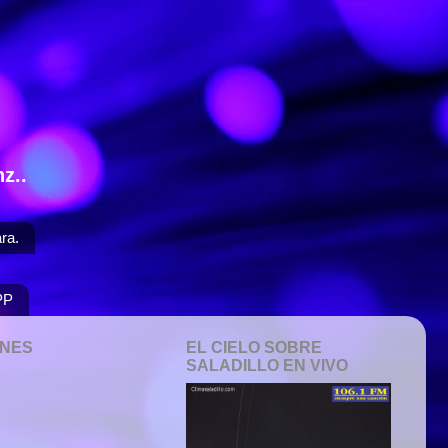
z..
ra.
PP
ONES
EL CIELO SOBRE
SALADILLO EN VIVO