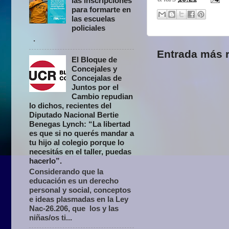
las inscripciones
para formarte en
las escuelas
policiales
.
Entrada más r
El Bloque de
Concejales y
Concejalas de
Juntos por el
Cambio repudian
lo dichos, recientes del
Diputado Nacional Bertie
Benegas Lynch: “La libertad
es que si no querés mandar a
tu hijo al colegio porque lo
necesitás en el taller, puedas
hacerlo”.
Considerando que la
educación es un derecho
personal y social, conceptos
e ideas plasmadas en la Ley
Nac-26.206, que los y las
niñas/os ti...