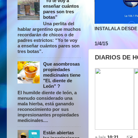
“Yo te voy a
enseñar cuántos
pares son tres
botas”
Una perlita del
INSTALALA DESDE 
hablar argentino que muchos
recordarán de chicos o de
padres estrictos: “Yo te voy
1/4/15
a enseñar cuántos pares son
tres botas”.
DIARIOS DE H
Que asombrosas
propiedades
medicinales tiene
"EL diente de
León" ?
El humilde diente de león, a
menudo considerado una
mala hierba, está ganando
reconocimiento por sus
impresionantes propiedades
medicinales....
Están abiertas
a la/s
10:21