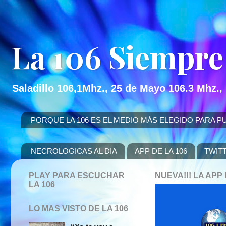
La 106 Siempre
Saladillo 106,1Mhz., 25 de Mayo 106.3 Mhz.,
PORQUE LA 106 ES EL MEDIO MÁS ELEGIDO PARA PUBLICITAR
NECROLOGICAS AL DIA
APP DE LA 106
TWIT
PLAY PARA ESCUCHAR
NUEVA!!! LA AP
LA 106
LO MAS VISTO DE LA 106