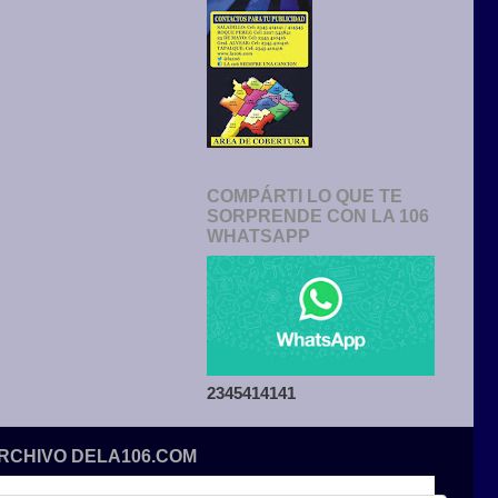
COMPÁRTI LO QUE TE
SORPRENDE CON LA 106
WHATSAPP
2345414141
ARCHIVO DELA106.COM