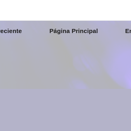
eciente
Página Principal
E