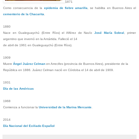
1871
Como consecuencia de la
epidemia de fiebre amarilla
, se habilita en Buenos Aires el
cementerio de la Chacarita
.
1880
Nace en Gualeguaychú (Entre Ríos) el Alférez de Navío
José María Sobral
, primer
argentino que invernó en la Antártida. Falleció el 14
de abril de 1961 en Gualeguaychú (Entre Ríos).
1909
Muere
Ángel Juárez Celman
en Arrecifes (provincia de Buenos Aires), presidente de la
República en 1886. Juárez Celman nació en Córdoba el 14 de abril de 1909.
1931
Día de las Américas
1968
Comienza a funcionar la
Universidad de la Marina Mercante
.
2014
Día Nacional del Exiliado Español