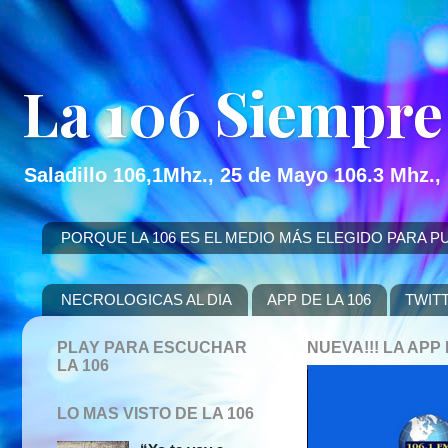
La 106 Siempre
Saladillo 106,1Mhz., 25 de Mayo 106.3 Mhz.,
PORQUE LA 106 ES EL MEDIO MÁS ELEGIDO PARA PUBLICITAR
NECROLOGICAS AL DIA
APP DE LA 106
TWIT
PLAY PARA ESCUCHAR
NUEVA!!! LA AP
LA 106
LO MAS VISTO DE LA 106