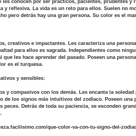
 les conocen por ser prácticos, pacientes, prudentes y 
a y reflexiva. La vida es un reto para ellos. Suelen no m
ho pero detrás hay una gran persona. Su color es el ma
s, creativos e impactantes. Les caracteriza una person
ealtad para ellos es sagrada. Independientes como ningu
al que les hace aprender del pasado. Poseen una person
lor es el turquesa.
nativos y sensibles:
s y compasivos con los demás. Les encanta la soledad 
no de los signos más intuitivos del zodíaco. Poseen una
os peces. Detrás de toda su paciencia, se esconden gran
.
lleza.facilisimo.com/que-color-va-con-tu-signo-del-zodi