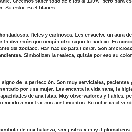
die. Creemos saber todo de ellos al 100%, pero para es
. Su color es el blanco.
bondadosos, fieles y cariñosos. Les envuelve un aura de
r la diversión que ningún otro signo lo padece. Es conoc
te del zodíaco. Han nacido para liderar. Son ambicioso
endientes. Simbolizan la realeza, quizás por eso su color
signo de la perfección. Son muy serviciales, pacientes 
sentado por una mujer. Les encanta la vida sana, la higie
apacidades de analistas. Muy observadores y fiables, pe
en miedo a mostrar sus sentimientos. Su color es el verd
 símbolo de una balanza, son justos y muy diplomáticos