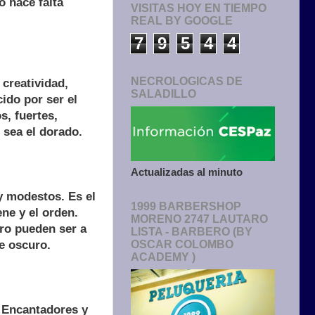
o hace falta
VISITAS HOY EN TIEMPO
REAL BY GOOGLE
7
9
5
4
4
NECROLOGICAS DE
 creatividad,
SALADILLO
ido por ser el
s, fuertes,
 sea el dorado.
Actualizadas al minuto
y modestos. Es el
1999 BARBERSHOP
ne y el orden.
MORENO 2747 LAUTARO
ro pueden ser a
LISTA - BARBERO (BY
e oscuro.
OSCAR COLOMBO
ACADEMY )
. Encantadores y