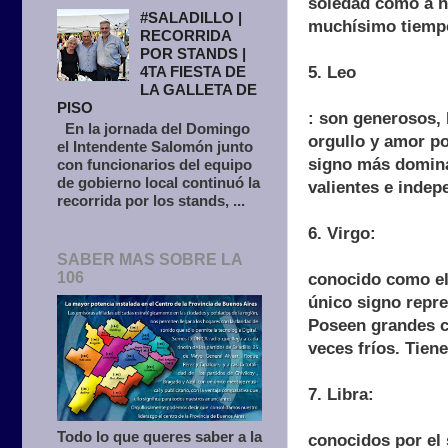
soledad como a na
#SALADILLO |
muchísimo tiempo
RECORRIDA
POR STANDS |
5. Leo
4TA FIESTA DE
LA GALLETA DE
PISO
: son generosos, 
En la jornada del Domingo
orgullo y amor po
el Intendente Salomón junto
signo más dominan
con funcionarios del equipo
de gobierno local continuó la
valientes e indep
recorrida por los stands, ...
6. Virgo:
SABER MAS SOBRE LA
106
conocido como el 
único signo repre
Poseen grandes c
veces fríos. Tien
7. Libra:
Todo lo que queres saber a la
conocidos por el