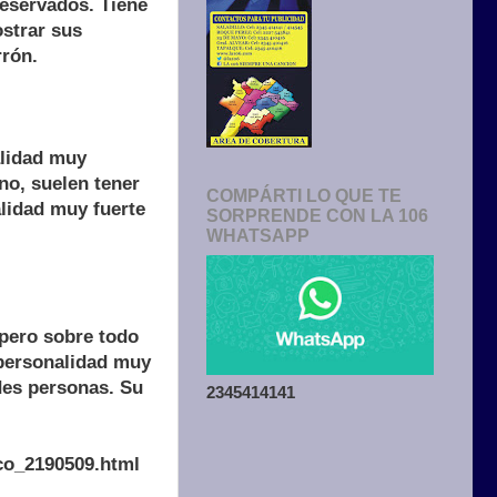
reservados. Tiene
ostrar sus
rrón.
alidad muy
no, suelen tener
COMPÁRTI LO QUE TE
alidad muy fuerte
SORPRENDE CON LA 106
WHATSAPP
pero sobre todo
 personalidad muy
des personas. Su
2345414141
aco_2190509.html