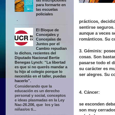
las inscripciones
para formarte en
las escuelas
policiales
.
prácticos, decidi
sentirse seguros.
El Bloque de
aunque a veces s
Concejales y
románticos. Su co
Concejalas de
Juntos por el
Cambio repudian
3. Géminis: posee
lo dichos, recientes del
cosas. Son bastan
Diputado Nacional Bertie
Benegas Lynch: “La libertad
pasarse todo el 
es que si no querés mandar a
su carácter es mu
tu hijo al colegio porque lo
ser alegres. Su co
necesitás en el taller, puedas
hacerlo”.
Considerando que la
educación es un derecho
4. Cáncer:
personal y social, conceptos
e ideas plasmadas en la Ley
se esconden deba
Nac-26.206, que los y las
niñas/os ti...
son muy cerrados