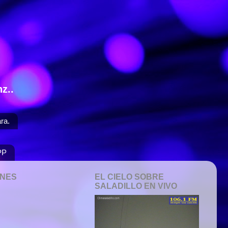
z..
ra.
PP
ONES
EL CIELO SOBRE
SALADILLO EN VIVO