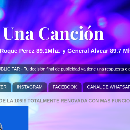
 Una Canción
 Roque Perez 89.1Mhz. y General Alvear 89.7 Mh
 - Tu decisión final de publicidad ya tiene una respuesta cla
TER
INSTAGRAM
FACEBOOK
CANAL DE WHATSA
P DE LA 106!!! TOTALMENTE RENOVADA CON MAS FUNCI