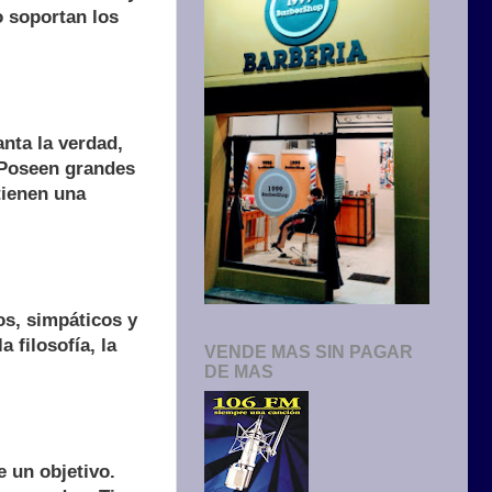
o soportan los
nta la verdad,
. Poseen grandes
tienen una
os, simpáticos y
 filosofía, la
VENDE MAS SIN PAGAR
DE MAS
 un objetivo.