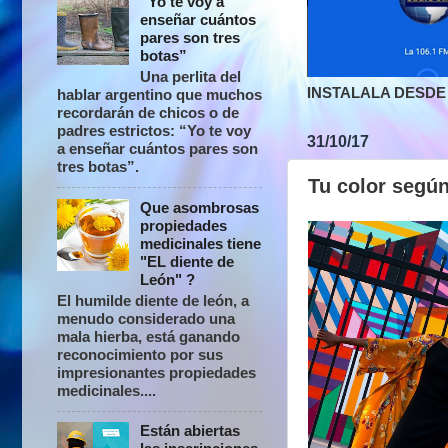
“Yo te voy a
enseñar cuántos
pares son tres
botas”
Una perlita del
INSTALALA DESDE 
hablar argentino que muchos
recordarán de chicos o de
padres estrictos: “Yo te voy
31/10/17
a enseñar cuántos pares son
tres botas”.
Tu color según
Que asombrosas
propiedades
medicinales tiene
"EL diente de
León" ?
El humilde diente de león, a
menudo considerado una
mala hierba, está ganando
reconocimiento por sus
impresionantes propiedades
medicinales....
Están abiertas