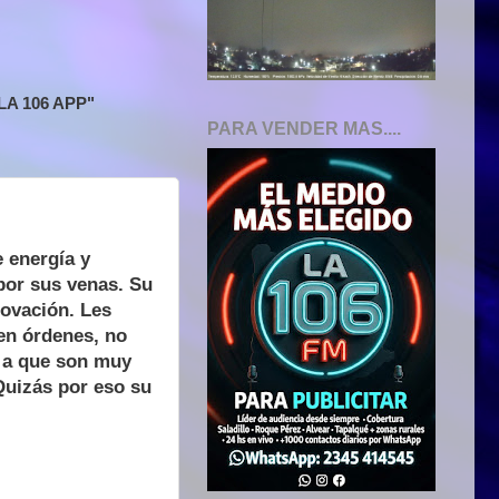
A 106 APP"
PARA VENDER MAS....
e energía y
por sus venas. Su
novación. Les
ben órdenes, no
 a que son muy
Quizás por eso su