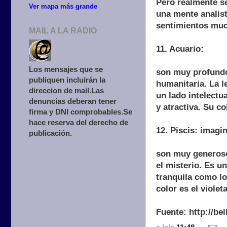
Pero realmente se
Ver mapa más grande
una mente analist
sentimientos muc
MAIL A LA RADIO
11. Acuario:
Los mensajes que se
son muy profundo
publiquen incluirán la
humanitaria. La l
direccion de mail.Las
un lado intelectu
denuncias deberan tener
y atractiva. Su co
firma y DNI comprobables.Se
hace reserva del derecho de
12. Piscis: imagi
publicación.
son muy generoso
el misterio. Es u
tranquila como l
color es el violeta
Fuente: http://be