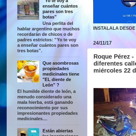
“Yo te voy a
enseñar cuántos
pares son tres
botas”
Una perlita del
INSTALALA DESDE 
hablar argentino que muchos
recordarán de chicos o de
padres estrictos: “Yo te voy
24/11/17
a enseñar cuántos pares son
tres botas”.
Roque Pérez - 
diferentes cal
Que asombrosas
propiedades
miércoles 22 
medicinales tiene
"EL diente de
León" ?
El humilde diente de león, a
menudo considerado una
mala hierba, está ganando
reconocimiento por sus
impresionantes propiedades
medicinales....
Están abiertas