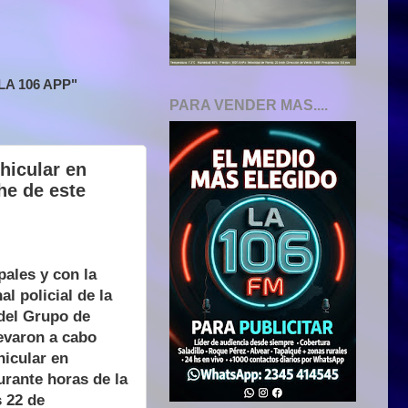
A 106 APP"
PARA VENDER MAS....
hicular en
he de este
pales y con la
l policial de la
del Grupo de
evaron a cabo
hicular en
urante horas de la
s 22 de