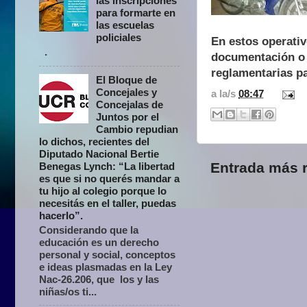
las inscripciones
para formarte en
las escuelas
policiales
En estos operativ
.
documentación o f
reglamentarias pa
El Bloque de
Concejales y
a la/s
08:47
Concejalas de
Juntos por el
Cambio repudian
lo dichos, recientes del
Diputado Nacional Bertie
Entrada más r
Benegas Lynch: “La libertad
es que si no querés mandar a
tu hijo al colegio porque lo
necesitás en el taller, puedas
hacerlo”.
Considerando que la
educación es un derecho
personal y social, conceptos
e ideas plasmadas en la Ley
Nac-26.206, que los y las
niñas/os ti...