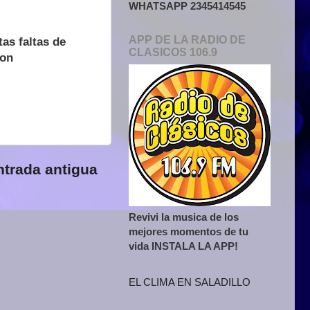
WHATSAPP 2345414545
APP DE LA RADIO DE
as faltas de
CLASICOS 106.9
son
ntrada antigua
Revivi la musica de los
mejores momentos de tu
vida INSTALA LA APP!
EL CLIMA EN SALADILLO