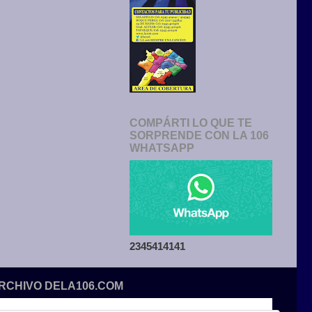
COMPÁRTI LO QUE TE
SORPRENDE CON LA 106
WHATSAPP
2345414141
ARCHIVO DELA106.COM