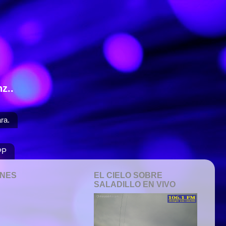
z..
ra.
PP
ONES
EL CIELO SOBRE
SALADILLO EN VIVO