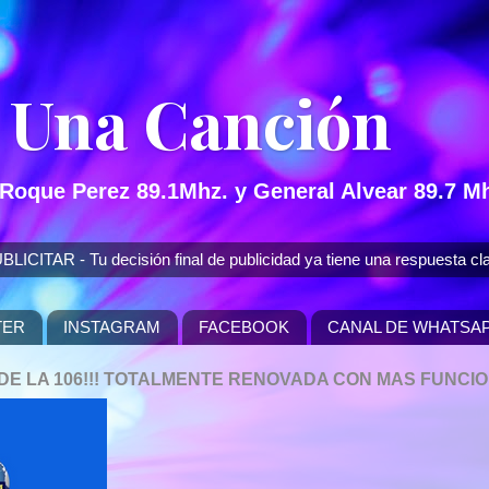
 Una Canción
 Roque Perez 89.1Mhz. y General Alvear 89.7 Mh
 - Tu decisión final de publicidad ya tiene una respuesta cla
TER
INSTAGRAM
FACEBOOK
CANAL DE WHATSA
P DE LA 106!!! TOTALMENTE RENOVADA CON MAS FUNCI