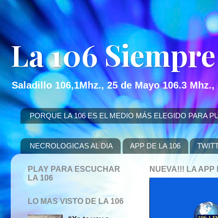
La 106 Siempre
Saladillo 106,1Mhz., 25 de Mayo 106.3 Mhz.,
PORQUE LA 106 ES EL MEDIO MÁS ELEGIDO PARA PUBLICITAR
NECROLOGICAS AL DIA
APP DE LA 106
TWIT
PLAY PARA ESCUCHAR
NUEVA!!! LA AP
LA 106
LO MAS VISTO DE LA 106