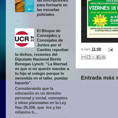
las inscripciones
para formarte en
las escuelas
policiales
.
El Bloque de
Concejales y
Concejalas de
Juntos por el
a la/s
11:00
Cambio repudian
lo dichos, recientes del
Diputado Nacional Bertie
Benegas Lynch: “La libertad
es que si no querés mandar a
tu hijo al colegio porque lo
Entrada más r
necesitás en el taller, puedas
hacerlo”.
Considerando que la
educación es un derecho
personal y social, conceptos
e ideas plasmadas en la Ley
Nac-26.206, que los y las
niñas/os ti...