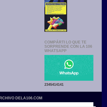
COMPÁRTI LO QUE TE
SORPRENDE CON LA 106
WHATSAPP
2345414141
ARCHIVO DELA106.COM