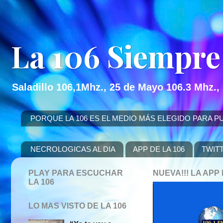
La 106 Siempre
Saladillo 106,1Mhz., 25 de Mayo 106.3 Mhz.,
PORQUE LA 106 ES EL MEDIO MÁS ELEGIDO PARA PUBLICITAR
NECROLOGICAS AL DIA
APP DE LA 106
TWIT
PLAY PARA ESCUCHAR
NUEVA!!! LA AP
LA 106
LO MAS VISTO DE LA 106