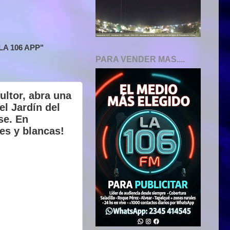
A 106 APP"
PARA VENDER MAS....
ultor, abra una
el Jardín del
se. En
es y blancas!