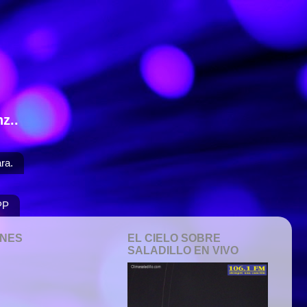
z..
ra.
PP
ONES
EL CIELO SOBRE
SALADILLO EN VIVO