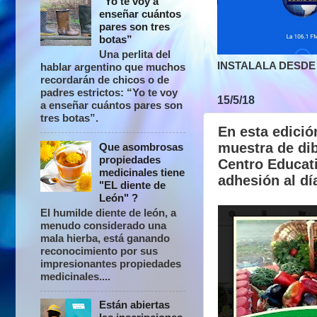
“Yo te voy a
enseñar cuántos
pares son tres
botas”
Una perlita del
INSTALALA DESDE 
hablar argentino que muchos
recordarán de chicos o de
padres estrictos: “Yo te voy
15/5/18
a enseñar cuántos pares son
tres botas”.
En esta edició
muestra de dib
Que asombrosas
propiedades
Centro Educat
medicinales tiene
adhesión al dí
"EL diente de
León" ?
El humilde diente de león, a
menudo considerado una
mala hierba, está ganando
reconocimiento por sus
impresionantes propiedades
medicinales....
Están abiertas