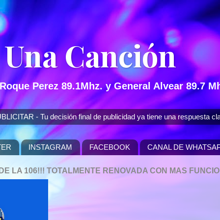
 Una Canción
 Roque Perez 89.1Mhz. y General Alvear 89.7 Mh
 - Tu decisión final de publicidad ya tiene una respuesta cla
TER
INSTAGRAM
FACEBOOK
CANAL DE WHATSA
P DE LA 106!!! TOTALMENTE RENOVADA CON MAS FUNCI