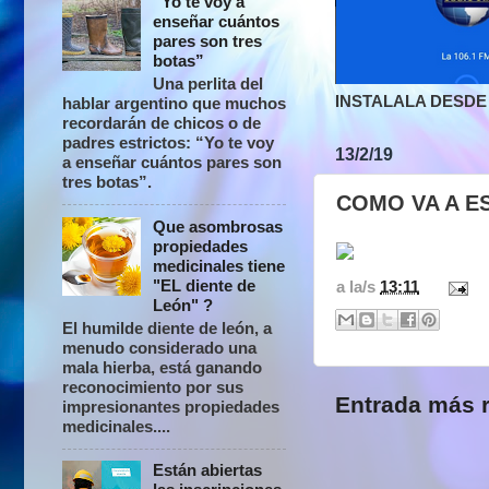
“Yo te voy a
enseñar cuántos
pares son tres
botas”
Una perlita del
INSTALALA DESDE 
hablar argentino que muchos
recordarán de chicos o de
padres estrictos: “Yo te voy
13/2/19
a enseñar cuántos pares son
tres botas”.
COMO VA A E
Que asombrosas
propiedades
medicinales tiene
"EL diente de
a la/s
13:11
León" ?
El humilde diente de león, a
menudo considerado una
mala hierba, está ganando
reconocimiento por sus
Entrada más r
impresionantes propiedades
medicinales....
Están abiertas