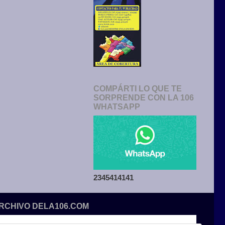
COMPÁRTI LO QUE TE
SORPRENDE CON LA 106
WHATSAPP
2345414141
ARCHIVO DELA106.COM