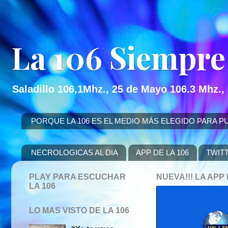
La 106 Siempre
Saladillo 106,1Mhz., 25 de Mayo 106.3 Mhz.,
PORQUE LA 106 ES EL MEDIO MÁS ELEGIDO PARA PUBLICITAR
NECROLOGICAS AL DIA
APP DE LA 106
TWIT
PLAY PARA ESCUCHAR
NUEVA!!! LA AP
LA 106
LO MAS VISTO DE LA 106