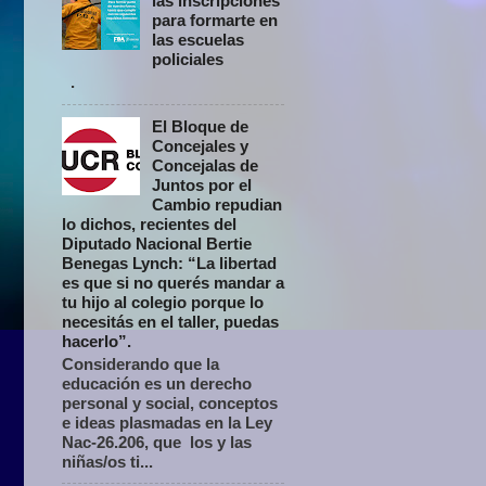
las inscripciones
para formarte en
las escuelas
policiales
.
El Bloque de
Concejales y
Concejalas de
Juntos por el
Cambio repudian
lo dichos, recientes del
Diputado Nacional Bertie
Benegas Lynch: “La libertad
es que si no querés mandar a
tu hijo al colegio porque lo
necesitás en el taller, puedas
hacerlo”.
Considerando que la
educación es un derecho
personal y social, conceptos
e ideas plasmadas en la Ley
Nac-26.206, que los y las
niñas/os ti...