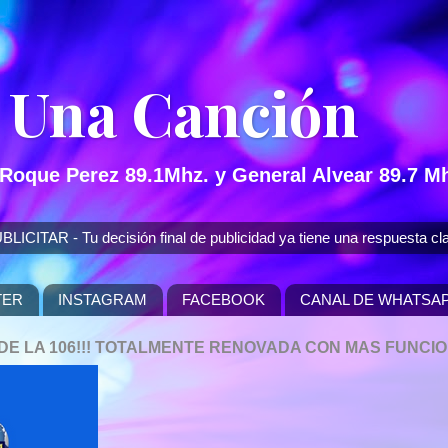
 Una Canción
 Roque Perez 89.1Mhz. y General Alvear 89.7 Mh
 - Tu decisión final de publicidad ya tiene una respuesta cla
TER
INSTAGRAM
FACEBOOK
CANAL DE WHATSA
P DE LA 106!!! TOTALMENTE RENOVADA CON MAS FUNCI