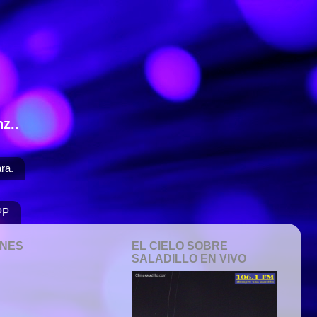
z..
ra.
PP
ONES
EL CIELO SOBRE
SALADILLO EN VIVO