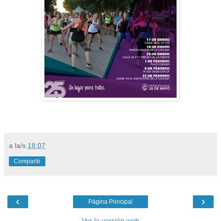
a la/s
18:07
Compartir
‹
›
Página Principal
Ver la versión web