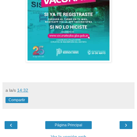
a la/s
14:32
Compartir
‹
›
Página Principal
Ver la versión web