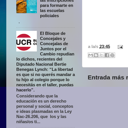
las inscripciones
para formarte en
las escuelas
policiales
.
El Bloque de
Concejales y
Concejalas de
a la/s
23:45
Juntos por el
Cambio repudian
lo dichos, recientes del
Diputado Nacional Bertie
Benegas Lynch: “La libertad
es que si no querés mandar a
Entrada más r
tu hijo al colegio porque lo
necesitás en el taller, puedas
hacerlo”.
Considerando que la
educación es un derecho
personal y social, conceptos
e ideas plasmadas en la Ley
Nac-26.206, que los y las
niñas/os ti...