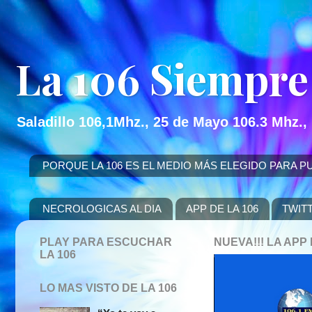
La 106 Siempre
Saladillo 106,1Mhz., 25 de Mayo 106.3 Mhz.,
PORQUE LA 106 ES EL MEDIO MÁS ELEGIDO PARA PUBLICITAR
NECROLOGICAS AL DIA
APP DE LA 106
TWIT
PLAY PARA ESCUCHAR
NUEVA!!! LA AP
LA 106
LO MAS VISTO DE LA 106