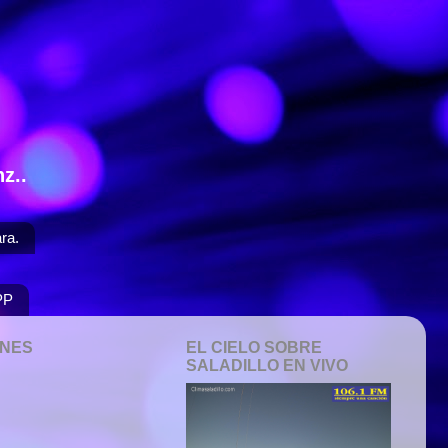
z..
ra.
PP
ONES
EL CIELO SOBRE
SALADILLO EN VIVO