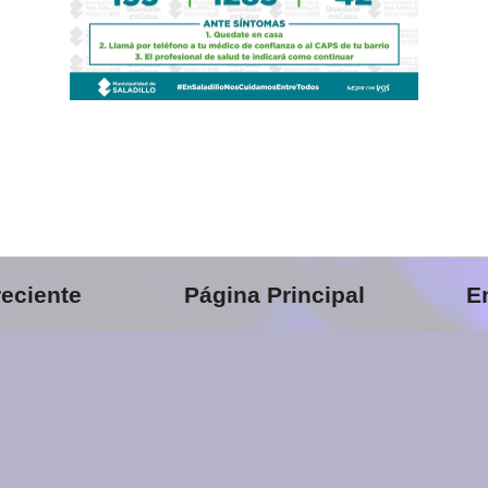
eciente
Página Principal
E