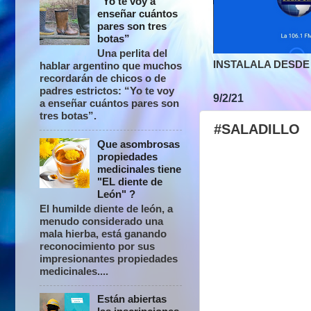
“Yo te voy a
enseñar cuántos
pares son tres
botas”
Una perlita del
INSTALALA DESDE 
hablar argentino que muchos
recordarán de chicos o de
padres estrictos: “Yo te voy
9/2/21
a enseñar cuántos pares son
tres botas”.
#SALADILLO
Que asombrosas
propiedades
medicinales tiene
"EL diente de
León" ?
El humilde diente de león, a
menudo considerado una
mala hierba, está ganando
reconocimiento por sus
impresionantes propiedades
medicinales....
Están abiertas