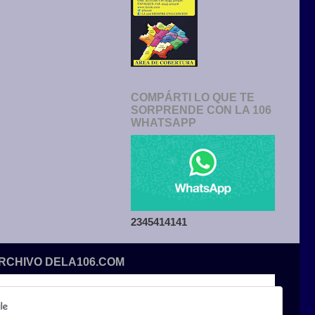
COMPÁRTI LO QUE TE
SORPRENDE CON LA 106
WHATSAPP
2345414141
ARCHIVO DELA106.COM