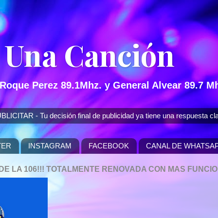
 Una Canción
 Roque Perez 89.1Mhz. y General Alvear 89.7 Mh
 - Tu decisión final de publicidad ya tiene una respuesta cla
TER
INSTAGRAM
FACEBOOK
CANAL DE WHATSA
P DE LA 106!!! TOTALMENTE RENOVADA CON MAS FUNCI