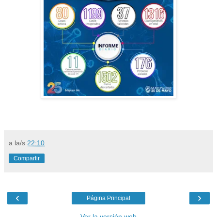
a la/s
22:10
Compartir
‹
›
Página Principal
Ver la versión web