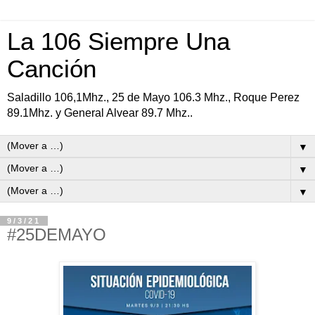
La 106 Siempre Una
Canción
Saladillo 106,1Mhz., 25 de Mayo 106.3 Mhz., Roque Perez
89.1Mhz. y General Alvear 89.7 Mhz..
▼
▼
▼
9/3/21
#25DEMAYO