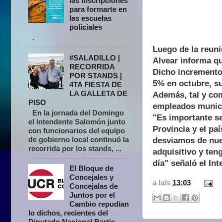
las inscripciones
para formarte en
las escuelas
policiales
.
Luego de la reuni
#SALADILLO |
Alvear informa q
RECORRIDA
Dicho incremento
POR STANDS |
5% en octubre, s
4TA FIESTA DE
LA GALLETA DE
Además, tal y co
PISO
empleados munici
En la jornada del Domingo
"Es importante se
el Intendente Salomón junto
Provincia y el pa
con funcionarios del equipo
de gobierno local continuó la
desviamos de nue
recorrida por los stands, ...
adquisitivo y ten
día" señaló el I
El Bloque de
Concejales y
a la/s
13:03
Concejalas de
Juntos por el
Cambio repudian
lo dichos, recientes del
Diputado Nacional Bertie