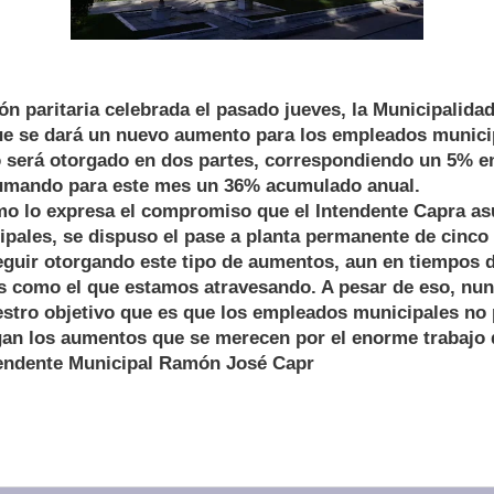
ón paritaria celebrada el pasado jueves, la Municipalida
ue se dará un nuevo aumento para los empleados munici
 será otorgado en dos partes, correspondiendo un 5% e
umando para este mes un 36% acumulado anual.
mo lo expresa el compromiso que el Intendente Capra as
pales, se dispuso el pase a planta permanente de cinco
guir otorgando este tipo de aumentos, aun en tiempos di
ís como el que estamos atravesando. A pesar de eso, nu
stro objetivo que es que los empleados municipales no 
gan los aumentos que se merecen por el enorme trabajo q
ntendente Municipal Ramón José Capr