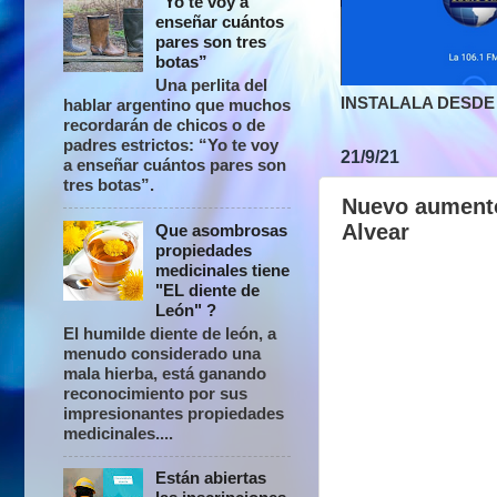
“Yo te voy a
enseñar cuántos
pares son tres
botas”
Una perlita del
INSTALALA DESDE 
hablar argentino que muchos
recordarán de chicos o de
padres estrictos: “Yo te voy
21/9/21
a enseñar cuántos pares son
tres botas”.
Nuevo aumento
Alvear
Que asombrosas
propiedades
medicinales tiene
"EL diente de
León" ?
El humilde diente de león, a
menudo considerado una
mala hierba, está ganando
reconocimiento por sus
impresionantes propiedades
medicinales....
Están abiertas