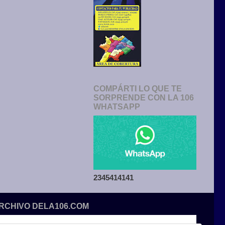
COMPÁRTI LO QUE TE
SORPRENDE CON LA 106
WHATSAPP
2345414141
ARCHIVO DELA106.COM