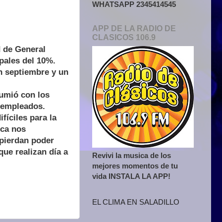
WHATSAPP 2345414545
APP DE LA RADIO DE
CLASICOS 106.9
d de General
pales del 10%.
n septiembre y un
umió con los
 empleados.
fíciles para la
nca nos
pierdan poder
ue realizan día a
Revivi la musica de los
mejores momentos de tu
vida INSTALA LA APP!
EL CLIMA EN SALADILLO