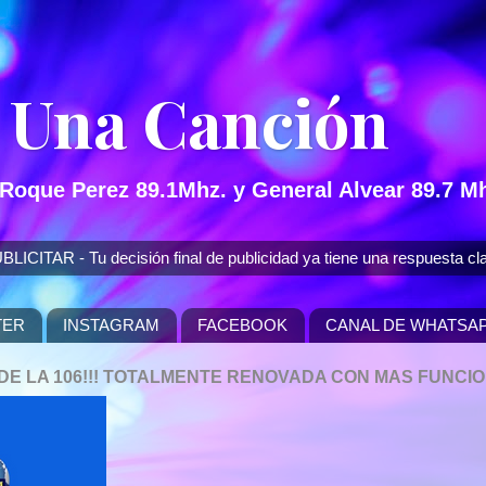
 Una Canción
 Roque Perez 89.1Mhz. y General Alvear 89.7 Mh
 - Tu decisión final de publicidad ya tiene una respuesta cla
TER
INSTAGRAM
FACEBOOK
CANAL DE WHATSA
P DE LA 106!!! TOTALMENTE RENOVADA CON MAS FUNCI