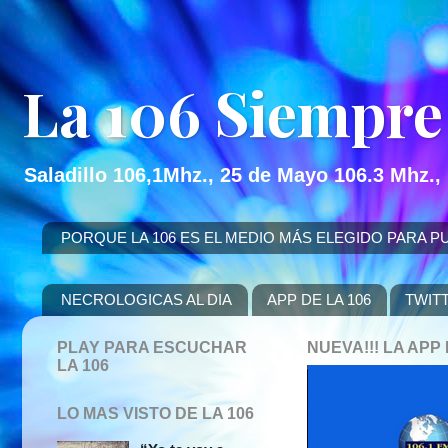
La 106 Siempre
Saladillo 106,1Mhz., 25 de Mayo 106.3 Mhz.,
PORQUE LA 106 ES EL MEDIO MÁS ELEGIDO PARA PUBLICITAR
NECROLOGICAS AL DIA
APP DE LA 106
TWIT
PLAY PARA ESCUCHAR
NUEVA!!! LA AP
LA 106
LO MAS VISTO DE LA 106