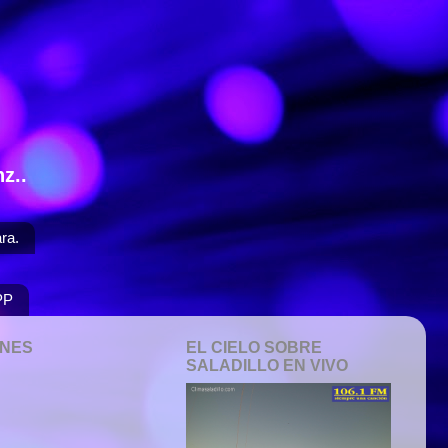
z..
ra.
PP
ONES
EL CIELO SOBRE
SALADILLO EN VIVO