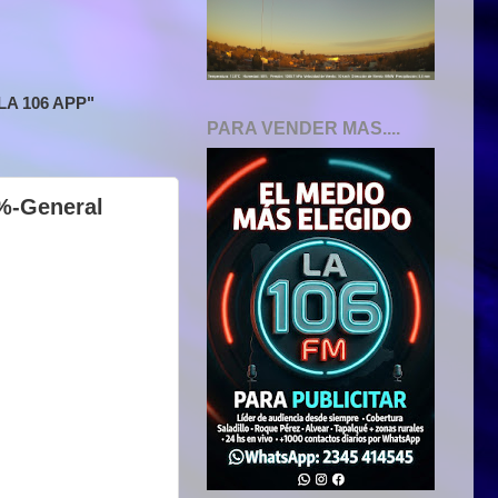
A 106 APP"
PARA VENDER MAS....
0%-General