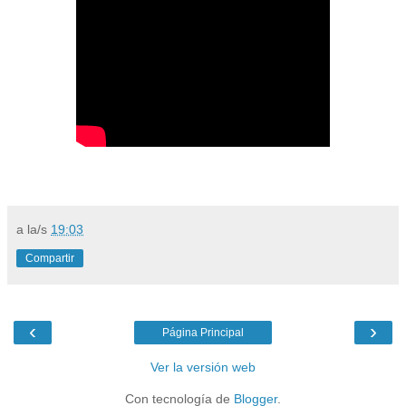
a la/s
19:03
Compartir
‹
›
Página Principal
Ver la versión web
Con tecnología de
Blogger
.