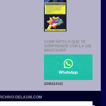
COMPÁRTI LO QUE TE
SORPRENDE CON LA 106
WHATSAPP
2345414141
ARCHIVO DELA106.COM