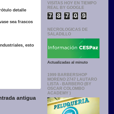
VISITAS HOY EN TIEMPO
REAL BY GOOGLE
ótulo detalle
7
8
7
0
9
vase sea frascos
NECROLOGICAS DE
SALADILLO
ndustriales, esto
Actualizadas al minuto
1999 BARBERSHOP
MORENO 2747 LAUTARO
LISTA - BARBERO (BY
OSCAR COLOMBO
ACADEMY )
ntrada antigua