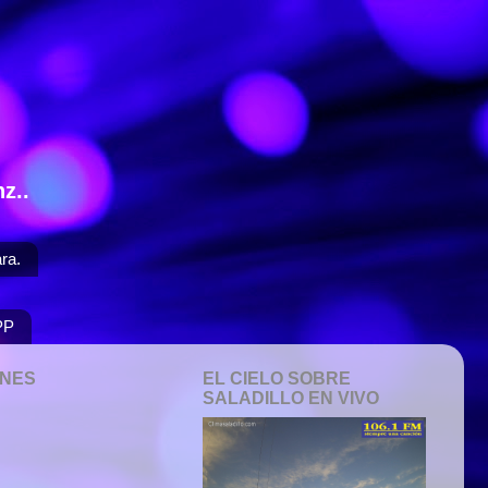
z..
ra.
PP
ONES
EL CIELO SOBRE
SALADILLO EN VIVO