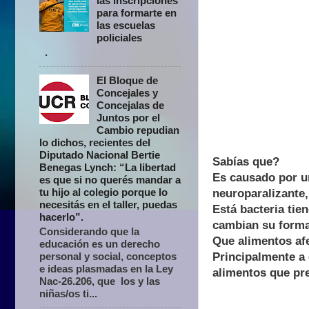
las inscripciones
para formarte en
las escuelas
policiales
.
El Bloque de
Concejales y
Concejalas de
Juntos por el
Cambio repudian
lo dichos, recientes del
Diputado Nacional Bertie
Sabías que?
Benegas Lynch: “La libertad
Es causado por u
es que si no querés mandar a
tu hijo al colegio porque lo
neuroparalizante
necesitás en el taller, puedas
Está bacteria tie
hacerlo”.
cambian su forma
Considerando que la
Que alimentos af
educación es un derecho
Principalmente a 
personal y social, conceptos
e ideas plasmadas en la Ley
alimentos que pre
Nac-26.206, que los y las
niñas/os ti...