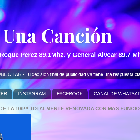
 Una Canción
 Roque Perez 89.1Mhz. y General Alvear 89.7 Mh
 - Tu decisión final de publicidad ya tiene una respuesta cla
TER
INSTAGRAM
FACEBOOK
CANAL DE WHATSA
P DE LA 106!!! TOTALMENTE RENOVADA CON MAS FUNCI