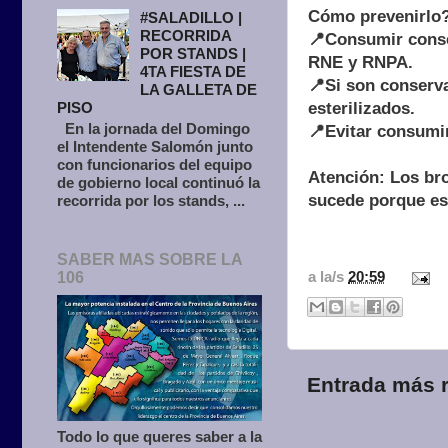
Cómo prevenirlo
#SALADILLO |
RECORRIDA
📍Consumir conser
POR STANDS |
RNE y RNPA.
4TA FIESTA DE
📍Si son conserv
LA GALLETA DE
esterilizados.
PISO
En la jornada del Domingo
📍Evitar consumi
el Intendente Salomón junto
con funcionarios del equipo
Atención: Los br
de gobierno local continuó la
sucede porque es 
recorrida por los stands, ...
SABER MAS SOBRE LA
a la/s
20:59
106
Entrada más r
Todo lo que queres saber a la