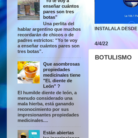
“Yo te voy a
enseñar cuántos
pares son tres
botas”
Una perlita del
INSTALALA DESDE 
hablar argentino que muchos
recordarán de chicos o de
padres estrictos: “Yo te voy
4/4/22
a enseñar cuántos pares son
tres botas”.
BOTULISMO
Que asombrosas
propiedades
medicinales tiene
"EL diente de
León" ?
El humilde diente de león, a
menudo considerado una
mala hierba, está ganando
reconocimiento por sus
impresionantes propiedades
medicinales....
Están abiertas