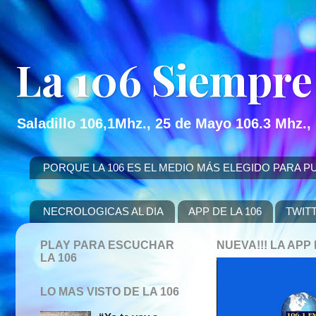
La 106 Siempre
Saladillo 106,1Mhz., 25 de Mayo 106.3 Mhz.,
PORQUE LA 106 ES EL MEDIO MÁS ELEGIDO PARA PUBLICITAR
NECROLOGICAS AL DIA
APP DE LA 106
TWIT
PLAY PARA ESCUCHAR
NUEVA!!! LA AP
LA 106
LO MAS VISTO DE LA 106