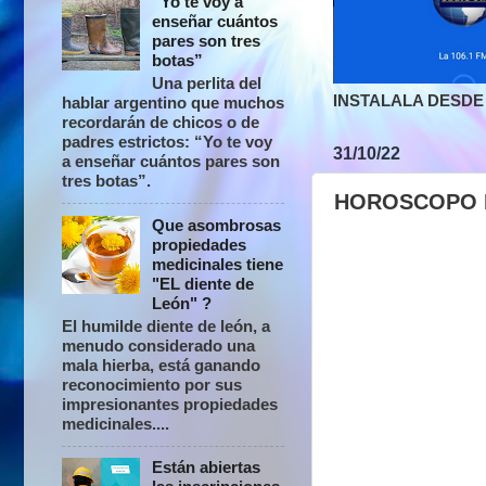
“Yo te voy a
enseñar cuántos
pares son tres
botas”
Una perlita del
INSTALALA DESDE 
hablar argentino que muchos
recordarán de chicos o de
padres estrictos: “Yo te voy
31/10/22
a enseñar cuántos pares son
tres botas”.
HOROSCOPO 
Que asombrosas
propiedades
medicinales tiene
"EL diente de
León" ?
El humilde diente de león, a
menudo considerado una
mala hierba, está ganando
reconocimiento por sus
impresionantes propiedades
medicinales....
Están abiertas