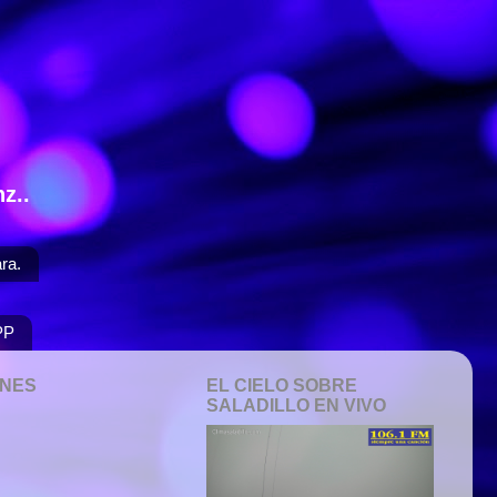
z..
ra.
PP
ONES
EL CIELO SOBRE
SALADILLO EN VIVO