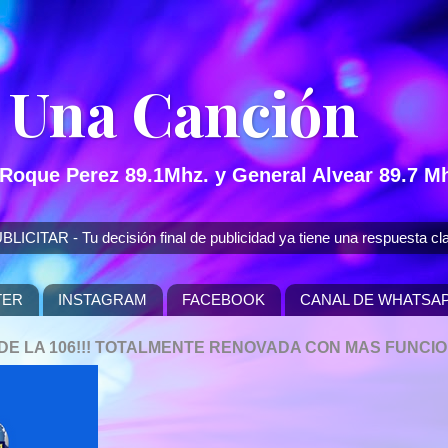
 Una Canción
 Roque Perez 89.1Mhz. y General Alvear 89.7 Mh
 - Tu decisión final de publicidad ya tiene una respuesta cla
TER
INSTAGRAM
FACEBOOK
CANAL DE WHATSA
P DE LA 106!!! TOTALMENTE RENOVADA CON MAS FUNCI