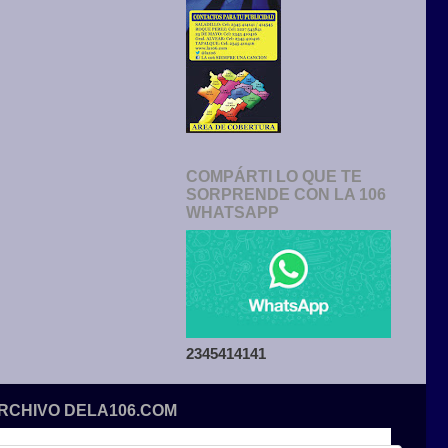
COMPÁRTI LO QUE TE
SORPRENDE CON LA 106
WHATSAPP
2345414141
ARCHIVO DELA106.COM