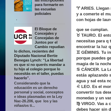
las inscripciones
para formarte en
♈ ARIES. Llegan n
las escuelas
policiales
y a comerte el m
.
con hojas de laur
El Bloque de
que se cumplan.
Concejales y
♉ TAURO. El entor
Concejalas de
necesitas para q 
Juntos por el
encontrar la luz 
Cambio repudian
lo dichos, recientes del
♊ GÉMINIS. Tu int
Diputado Nacional Bertie
porque puedes ge
Benegas Lynch: “La libertad
magia de la noche
es que si no querés mandar a
tu hijo al colegio porque lo
♋ CÁNCER. La Lun
necesitás en el taller, puedas
estás aplazando 
hacerlo”.
agua y sal esta n
Considerando que la
♌ LEO. Es el mom
educación es un derecho
personal y social, conceptos
convertir tus des
e ideas plasmadas en la Ley
monedas y un vaso
Nac-26.206, que los y las
♍ VIRGO. Vas a co
niñas/os ti...
debes hacer sin d