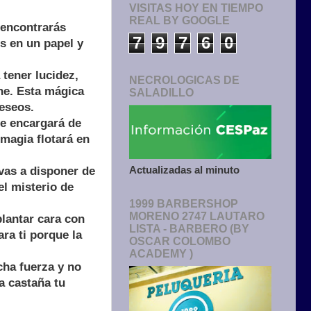
VISITAS HOY EN TIEMPO
REAL BY GOOGLE
 encontrarás
7
9
7
6
0
s en un papel y
tener lucidez,
NECROLOGICAS DE
ne. Esta mágica
SALADILLO
eseos.
se encargará de
magia flotará en
Actualizadas al minuto
vas a disponer de
el misterio de
1999 BARBERSHOP
MORENO 2747 LAUTARO
plantar cara con
LISTA - BARBERO (BY
ra ti porque la
OSCAR COLOMBO
ACADEMY )
cha fuerza y no
a castaña tu