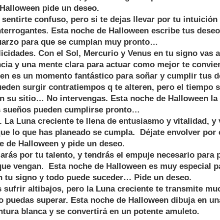
Halloween pide un deseo.
entirte confuso, pero si te dejas llevar por tu intuición
nterrogantes. Esta noche de Halloween escribe tus deseo
uarzo para que se cumplan muy pronto…
idades. Con el Sol, Mercurio y Venus en tu signo vas a 
ncia y una mente clara para actuar como mejor te convie
en es un momento fantástico para soñar y cumplir tus d
den surgir contratiempos q te alteren, pero el tiempo 
n su sitio… No intervengas. Esta noche de Halloween la 
us sueños pueden cumplirse pronto…
a Luna creciente te llena de entusiasmo y vitalidad, y 
que lo que has planeado se cumpla. Déjate envolver por 
e de Halloween y pide un deseo.
rás por tu talento, y tendrás el empuje necesario para 
 que vengan. Esta noche de Halloween es muy especial pa
en tu signo y todo puede suceder… Pide un deseo.
sufrir altibajos, pero la Luna creciente te transmite mu
o puedas superar. Esta noche de Halloween dibuja en un
intura blanca y se convertirá en un potente amuleto.