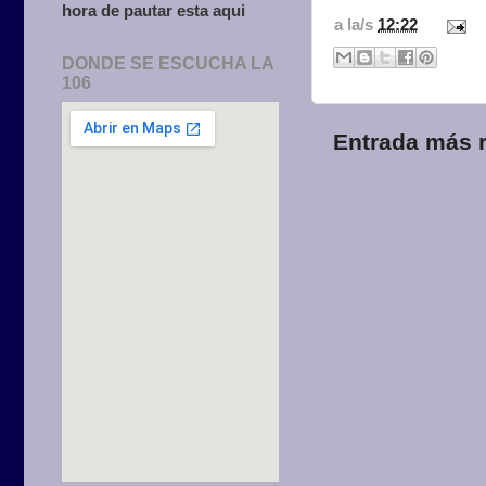
hora de pautar esta aqui
a la/s
12:22
DONDE SE ESCUCHA LA
106
Entrada más r