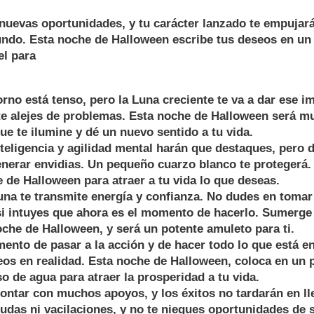
uevas oportunidades, y tu carácter lanzado te empujará 
undo. Esta noche de Halloween escribe tus deseos en un 
el para
no está tenso, pero la Luna creciente te va a dar ese im
te alejes de problemas. Esta noche de Halloween será m
que te ilumine y dé un nuevo sentido a tu vida.
eligencia y agilidad mental harán que destaques, pero 
nerar envidias. Un pequeño cuarzo blanco te protegerá.
 de Halloween para atraer a tu vida lo que deseas.
a te transmite energía y confianza. No dudes en tomar
si intuyes que ahora es el momento de hacerlo. Sumerge
oche de Halloween, y será un potente amuleto para ti.
ento de pasar a la acción y de hacer todo lo que está e
eos en realidad. Esta noche de Halloween, coloca en un p
 de agua para atraer la prosperidad a tu vida.
ntar con muchos apoyos, y los éxitos no tardarán en ll
udas ni vacilaciones, y no te niegues oportunidades de se