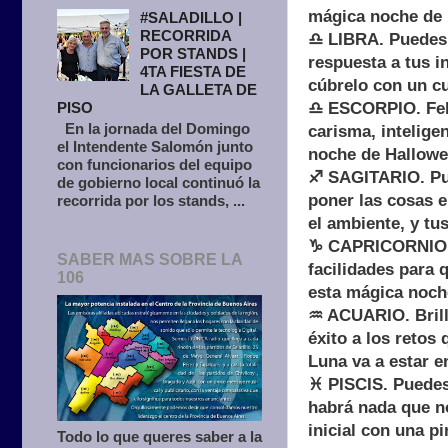
mágica noche de 
#SALADILLO |
RECORRIDA
♎ LIBRA. Puedes s
POR STANDS |
respuesta a tus i
4TA FIESTA DE
cúbrelo con un c
LA GALLETA DE
PISO
♎ ESCORPIO. Felic
En la jornada del Domingo
carisma, intelige
el Intendente Salomón junto
noche de Hallowe
con funcionarios del equipo
♐ SAGITARIO. Pue
de gobierno local continuó la
poner las cosas e
recorrida por los stands, ...
el ambiente, y t
♑ CAPRICORNIO. L
SABER MAS SOBRE LA
facilidades para 
106
esta mágica noch
♒ ACUARIO. Brilla
éxito a los retos
Luna va a estar 
♓ PISCIS. Puedes 
habrá nada que n
inicial con una p
Todo lo que queres saber a la