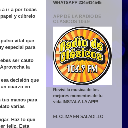
WHATSAPP 2345414545
a ir a por todas
papel y cúbrelo
APP DE LA RADIO DE
CLASICOS 106.9
pulso vital que
uy especial para
debes ser cauto
 Aprovecha la
 esa decisión que
 un cuarzo en
Revivi la musica de los
mejores momentos de tu
n tus manos para
vida INSTALA LA APP!
lato varias
EL CLIMA EN SALADILLO
egar. Haz lo que
r feliz. Esta