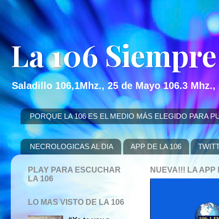
La 106 Siempre
Saladillo 106,1Mhz., 25 de Mayo 106.3 Mhz.,
PORQUE LA 106 ES EL MEDIO MÁS ELEGIDO PARA PUBLICITAR
NECROLOGICAS AL DIA
APP DE LA 106
TWIT
PLAY PARA ESCUCHAR
NUEVA!!! LA AP
LA 106
LO MAS VISTO DE LA 106