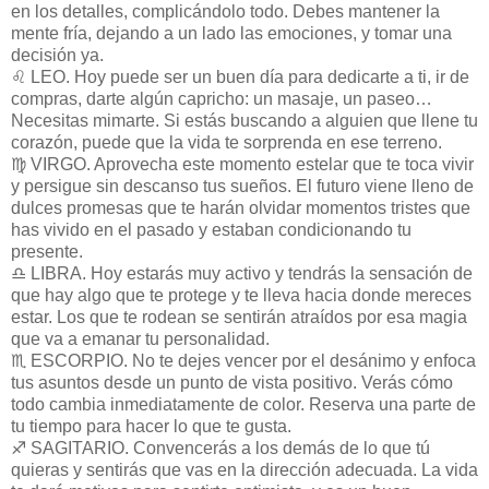
en los detalles, complicándolo todo. Debes mantener la
mente fría, dejando a un lado las emociones, y tomar una
decisión ya.
♌ LEO. Hoy puede ser un buen día para dedicarte a ti, ir de
compras, darte algún capricho: un masaje, un paseo…
Necesitas mimarte. Si estás buscando a alguien que llene tu
corazón, puede que la vida te sorprenda en ese terreno.
♍ VIRGO. Aprovecha este momento estelar que te toca vivir
y persigue sin descanso tus sueños. El futuro viene lleno de
dulces promesas que te harán olvidar momentos tristes que
has vivido en el pasado y estaban condicionando tu
presente.
♎ LIBRA. Hoy estarás muy activo y tendrás la sensación de
que hay algo que te protege y te lleva hacia donde mereces
estar. Los que te rodean se sentirán atraídos por esa magia
que va a emanar tu personalidad.
♏ ESCORPIO. No te dejes vencer por el desánimo y enfoca
tus asuntos desde un punto de vista positivo. Verás cómo
todo cambia inmediatamente de color. Reserva una parte de
tu tiempo para hacer lo que te gusta.
♐ SAGITARIO. Convencerás a los demás de lo que tú
quieras y sentirás que vas en la dirección adecuada. La vida