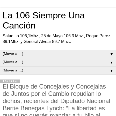
La 106 Siempre Una
Canción
Saladillo 106,1Mhz., 25 de Mayo 106.3 Mhz., Roque Perez
89.1Mhz. y General Alvear 89.7 Mhz..
▼
▼
▼
10/4/24
El Bloque de Concejales y Concejalas
de Juntos por el Cambio repudian lo
dichos, recientes del Diputado Nacional
Bertie Benegas Lynch: “La libertad es
que si no querés mandar a tu hijo al