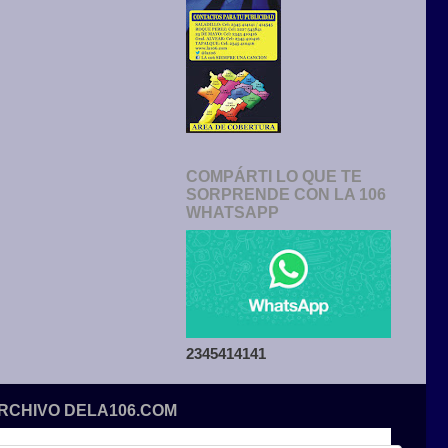
COMPÁRTI LO QUE TE
SORPRENDE CON LA 106
WHATSAPP
2345414141
ARCHIVO DELA106.COM