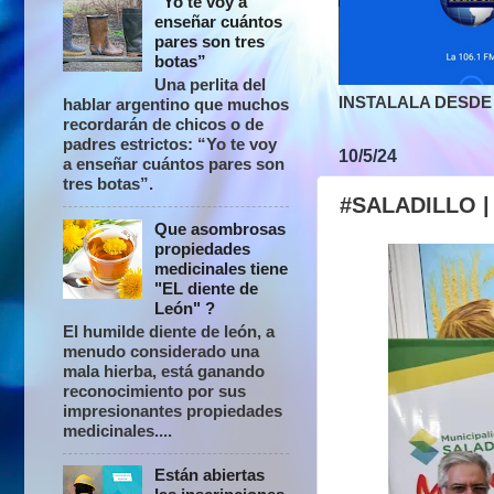
“Yo te voy a
enseñar cuántos
pares son tres
botas”
Una perlita del
INSTALALA DESDE 
hablar argentino que muchos
recordarán de chicos o de
padres estrictos: “Yo te voy
10/5/24
a enseñar cuántos pares son
tres botas”.
#SALADILLO |
Que asombrosas
propiedades
medicinales tiene
"EL diente de
León" ?
El humilde diente de león, a
menudo considerado una
mala hierba, está ganando
reconocimiento por sus
impresionantes propiedades
medicinales....
Están abiertas