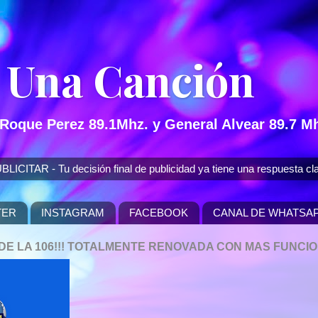
 Una Canción
 Roque Perez 89.1Mhz. y General Alvear 89.7 Mh
 - Tu decisión final de publicidad ya tiene una respuesta cla
TER
INSTAGRAM
FACEBOOK
CANAL DE WHATSA
P DE LA 106!!! TOTALMENTE RENOVADA CON MAS FUNCI