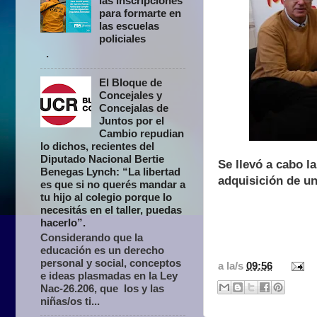
las inscripciones
para formarte en
las escuelas
policiales
.
El Bloque de
Concejales y
Concejalas de
Juntos por el
Cambio repudian
lo dichos, recientes del
Diputado Nacional Bertie
Se llevó a cabo l
Benegas Lynch: “La libertad
adquisición de un
es que si no querés mandar a
tu hijo al colegio porque lo
necesitás en el taller, puedas
hacerlo”.
Considerando que la
educación es un derecho
personal y social, conceptos
a la/s
09:56
e ideas plasmadas en la Ley
Nac-26.206, que los y las
niñas/os ti...