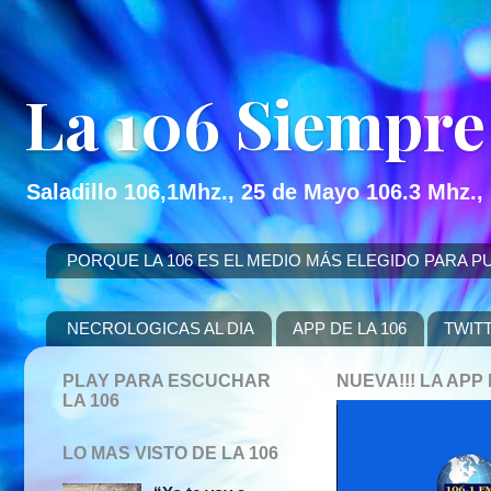
La 106 Siempre
Saladillo 106,1Mhz., 25 de Mayo 106.3 Mhz.,
PORQUE LA 106 ES EL MEDIO MÁS ELEGIDO PARA PUBLICITAR
NECROLOGICAS AL DIA
APP DE LA 106
TWIT
PLAY PARA ESCUCHAR
NUEVA!!! LA AP
LA 106
LO MAS VISTO DE LA 106