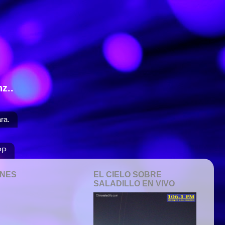
z..
ra.
PP
ONES
EL CIELO SOBRE
SALADILLO EN VIVO