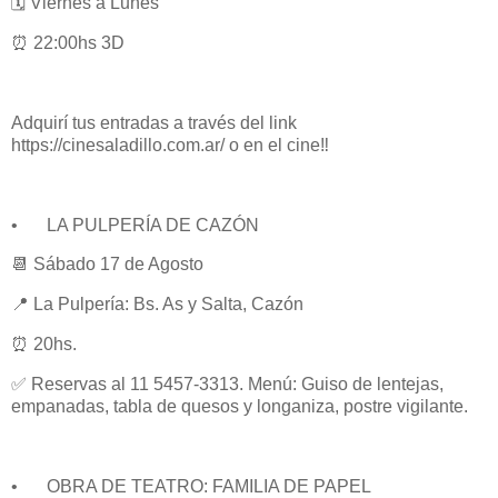
🗓️ Viernes a Lunes
⏰ 22:00hs 3D
Adquirí tus entradas a través del link
https://cinesaladillo.com.ar/ o en el cine‼️
•
LA PULPERÍA DE CAZÓN
📆 Sábado 17 de Agosto
📍 La Pulpería: Bs. As y Salta, Cazón
⏰ 20hs.
✅ Reservas al 11 5457-3313. Menú: Guiso de lentejas,
empanadas, tabla de quesos y longaniza, postre vigilante.
•
OBRA DE TEATRO: FAMILIA DE PAPEL