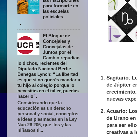
las inscripciones
para formarte en
las escuelas
policiales
.
El Bloque de
Concejales y
Concejalas de
Juntos por el
Cambio repudian
lo dichos, recientes del
Diputado Nacional Bertie
Benegas Lynch: “La libertad
Sagitario: L
es que si no querés mandar a
de Júpiter e
tu hijo al colegio porque lo
necesitás en el taller, puedas
crecimiento.
hacerlo”.
nuevas exper
Considerando que la
educación es un derecho
Acuario: Los
personal y social, conceptos
de Urano en 
e ideas plasmadas en la Ley
Nac-26.206, que los y las
para ser ell
niñas/os ti...
creativas a 