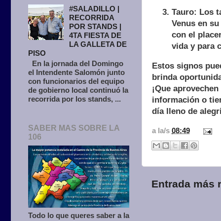
#SALADILLO |
Tauro: Los t
RECORRIDA
Venus en su 
POR STANDS |
con el place
4TA FIESTA DE
LA GALLETA DE
vida y para 
PISO
En la jornada del Domingo
Estos signos pued
el Intendente Salomón junto
brinda oportunida
con funcionarios del equipo
¡Que aprovechen a
de gobierno local continuó la
recorrida por los stands, ...
información o tie
día lleno de alegr
SABER MAS SOBRE LA
a la/s
08:49
106
Entrada más r
Todo lo que queres saber a la