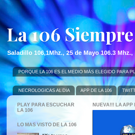
La 106 Siempre
Saladillo 106,1Mhz., 25 de Mayo 106.3 Mhz.,
PORQUE LA 106 ES EL MEDIO MÁS ELEGIDO PARA PUBLICITAR
NECROLOGICAS AL DIA
APP DE LA 106
TWIT
PLAY PARA ESCUCHAR
NUEVA!!! LA AP
LA 106
LO MAS VISTO DE LA 106