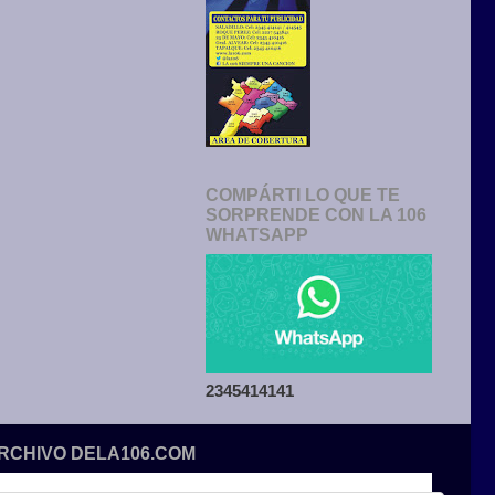
COMPÁRTI LO QUE TE
SORPRENDE CON LA 106
WHATSAPP
2345414141
ARCHIVO DELA106.COM