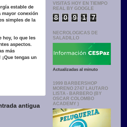
VISITAS HOY EN TIEMPO
rgía estable de
REAL BY GOOGLE
na mayor conexión
8
0
9
1
7
res simples de la
NECROLOGICAS DE
 hoy, lo que les
SALADILLO
entes aspectos.
eas más
! ¡Que tengas un
Actualizadas al minuto
1999 BARBERSHOP
MORENO 2747 LAUTARO
LISTA - BARBERO (BY
OSCAR COLOMBO
ACADEMY )
ntrada antigua