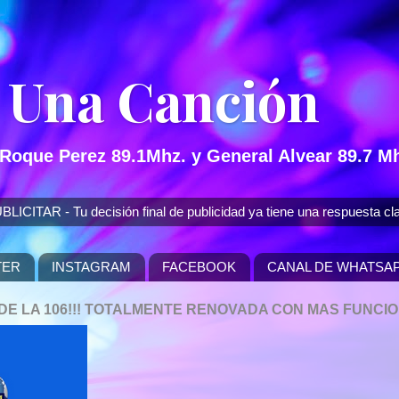
 Una Canción
 Roque Perez 89.1Mhz. y General Alvear 89.7 Mh
 - Tu decisión final de publicidad ya tiene una respuesta cla
TER
INSTAGRAM
FACEBOOK
CANAL DE WHATSA
P DE LA 106!!! TOTALMENTE RENOVADA CON MAS FUNCI