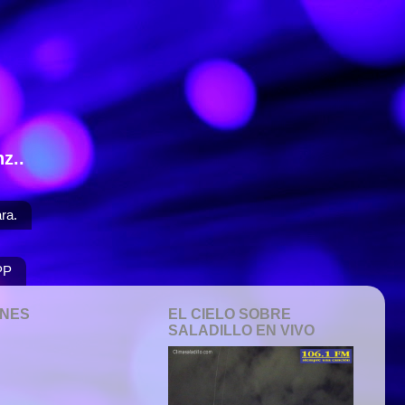
z..
ra.
PP
ONES
EL CIELO SOBRE
SALADILLO EN VIVO