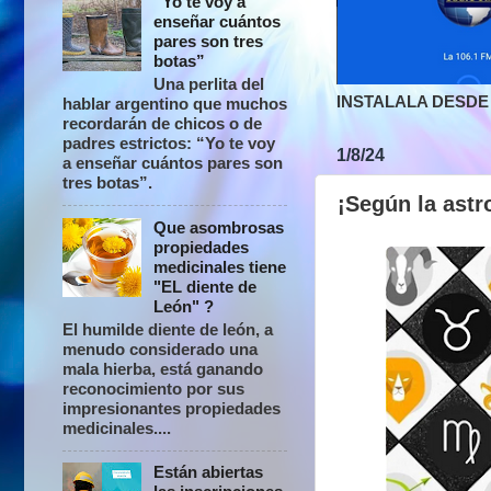
“Yo te voy a
enseñar cuántos
pares son tres
botas”
Una perlita del
INSTALALA DESDE 
hablar argentino que muchos
recordarán de chicos o de
padres estrictos: “Yo te voy
1/8/24
a enseñar cuántos pares son
tres botas”.
¡Según la astr
Que asombrosas
propiedades
medicinales tiene
"EL diente de
León" ?
El humilde diente de león, a
menudo considerado una
mala hierba, está ganando
reconocimiento por sus
impresionantes propiedades
medicinales....
Están abiertas