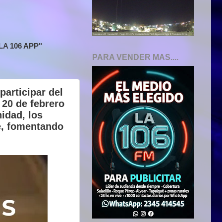
A 106 APP"
PARA VENDER MAS....
articipar del
 20 de febrero
idad, los
te, fomentando