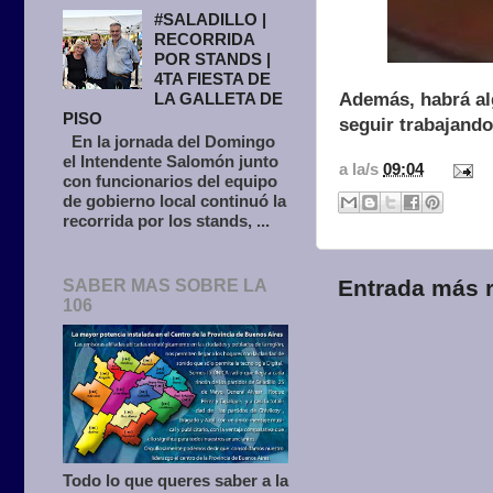
#SALADILLO |
RECORRIDA
POR STANDS |
4TA FIESTA DE
LA GALLETA DE
Además, habrá alg
PISO
seguir trabajando
En la jornada del Domingo
el Intendente Salomón junto
a la/s
09:04
con funcionarios del equipo
de gobierno local continuó la
recorrida por los stands, ...
Entrada más r
SABER MAS SOBRE LA
106
Todo lo que queres saber a la