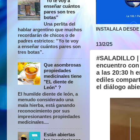
“Yo te voy a
enseñar cuántos
pares son tres
botas”
Una perlita del
INSTALALA DESDE 
hablar argentino que muchos
recordarán de chicos o de
padres estrictos: “Yo te voy
13/2/25
a enseñar cuántos pares son
tres botas”.
#SALADILLO | D
encuentro con 
Que asombrosas
propiedades
a las 20:30 h 
medicinales tiene
ediles compart
"EL diente de
el diálogo abie
León" ?
El humilde diente de león, a
menudo considerado una
mala hierba, está ganando
reconocimiento por sus
impresionantes propiedades
medicinales....
Están abiertas