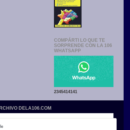
COMPÁRTI LO QUE TE
SORPRENDE CON LA 106
WHATSAPP
2345414141
ARCHIVO DELA106.COM