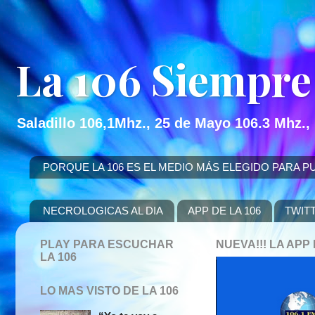
La 106 Siempre
Saladillo 106,1Mhz., 25 de Mayo 106.3 Mhz.,
PORQUE LA 106 ES EL MEDIO MÁS ELEGIDO PARA PUBLICITAR
NECROLOGICAS AL DIA
APP DE LA 106
TWIT
PLAY PARA ESCUCHAR
NUEVA!!! LA AP
LA 106
LO MAS VISTO DE LA 106