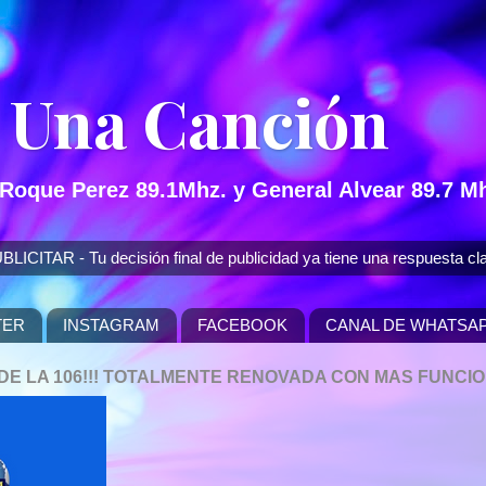
 Una Canción
 Roque Perez 89.1Mhz. y General Alvear 89.7 Mh
 - Tu decisión final de publicidad ya tiene una respuesta cla
TER
INSTAGRAM
FACEBOOK
CANAL DE WHATSA
P DE LA 106!!! TOTALMENTE RENOVADA CON MAS FUNCI