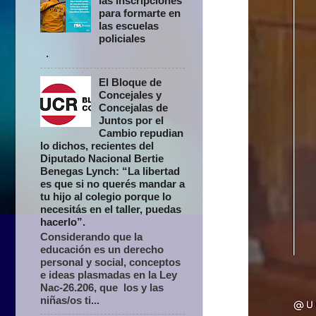
las inscripciones
para formarte en
las escuelas
policiales
.
El Bloque de
Concejales y
Concejalas de
Juntos por el
Cambio repudian
lo dichos, recientes del
Diputado Nacional Bertie
Benegas Lynch: “La libertad
es que si no querés mandar a
tu hijo al colegio porque lo
necesitás en el taller, puedas
hacerlo”.
Considerando que la
educación es un derecho
personal y social, conceptos
e ideas plasmadas en la Ley
Nac-26.206, que los y las
niñas/os ti...