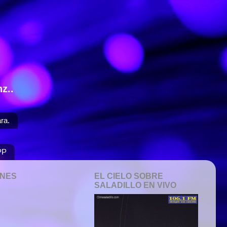
z..
ra.
PP
ONES
EL CIELO SOBRE
SALADILLO EN VIVO