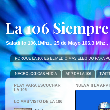
La 106 Siempre
Saladillo 106,1Mhz., 25 de Mayo 106.3 Mhz.,
PORQUE LA 106 ES EL MEDIO MÁS ELEGIDO PARA PUBLICITAR
NECROLOGICAS AL DIA
APP DE LA 106
TWIT
PLAY PARA ESCUCHAR
NUEVA!!! LA AP
LA 106
LO MAS VISTO DE LA 106