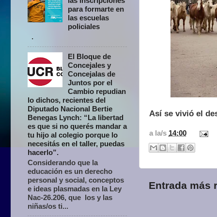
las inscripciones
para formarte en
las escuelas
policiales
.
El Bloque de
Concejales y
Concejalas de
Juntos por el
Cambio repudian
lo dichos, recientes del
Diputado Nacional Bertie
Así se vivió el d
Benegas Lynch: “La libertad
es que si no querés mandar a
a la/s
14:00
tu hijo al colegio porque lo
necesitás en el taller, puedas
hacerlo”.
Considerando que la
educación es un derecho
personal y social, conceptos
Entrada más r
e ideas plasmadas en la Ley
Nac-26.206, que los y las
niñas/os ti...