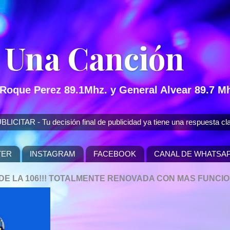
 Una Canción
 Roque Perez 89.1Mhz. y General Alvear 89.7 Mh
 - Tu decisión final de publicidad ya tiene una respuesta cla
TER
INSTAGRAM
FACEBOOK
CANAL DE WHATSA
P DE LA 106!!! TOTALMENTE RENOVADA CON MAS FUNCI