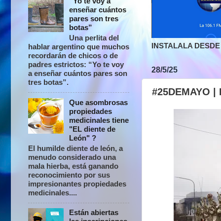
“Yo te voy a
enseñar cuántos
pares son tres
botas”
Una perlita del
INSTALALA DESDE 
hablar argentino que muchos
recordarán de chicos o de
padres estrictos: “Yo te voy
28/5/25
a enseñar cuántos pares son
tres botas”.
#25DEMAYO | 
Que asombrosas
propiedades
medicinales tiene
"EL diente de
León" ?
El humilde diente de león, a
menudo considerado una
mala hierba, está ganando
reconocimiento por sus
impresionantes propiedades
medicinales....
Están abiertas