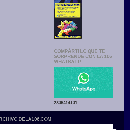
COMPÁRTI LO QUE TE
SORPRENDE CON LA 106
WHATSAPP
2345414141
ARCHIVO DELA106.COM