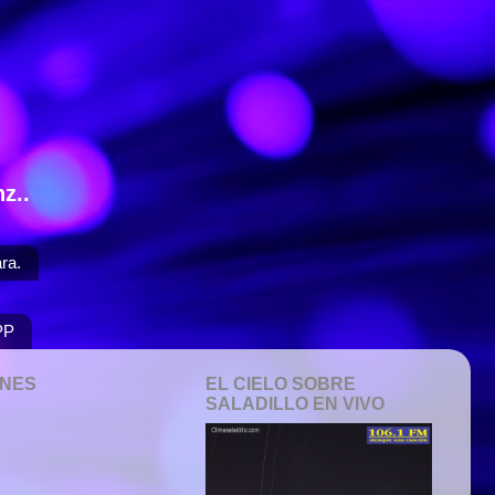
z..
ra.
PP
ONES
EL CIELO SOBRE
SALADILLO EN VIVO