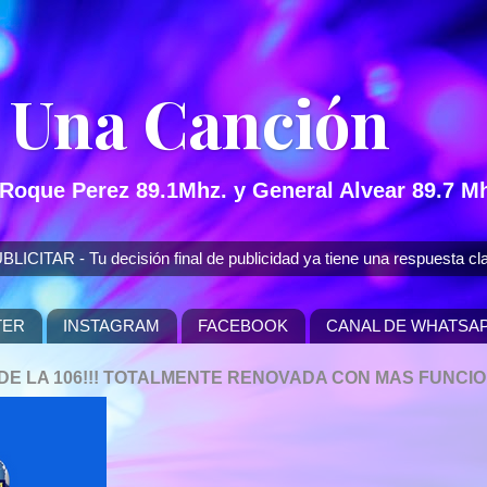
 Una Canción
 Roque Perez 89.1Mhz. y General Alvear 89.7 Mh
 - Tu decisión final de publicidad ya tiene una respuesta cla
TER
INSTAGRAM
FACEBOOK
CANAL DE WHATSA
P DE LA 106!!! TOTALMENTE RENOVADA CON MAS FUNCI