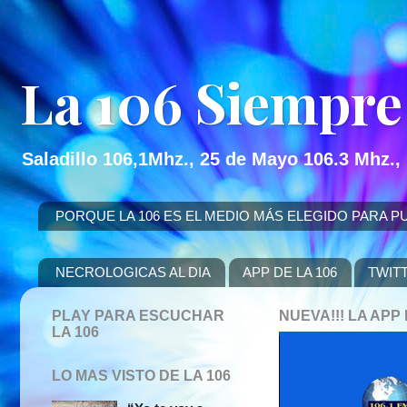
La 106 Siempre
Saladillo 106,1Mhz., 25 de Mayo 106.3 Mhz.,
PORQUE LA 106 ES EL MEDIO MÁS ELEGIDO PARA PUBLICITAR
NECROLOGICAS AL DIA
APP DE LA 106
TWIT
PLAY PARA ESCUCHAR
NUEVA!!! LA AP
LA 106
LO MAS VISTO DE LA 106