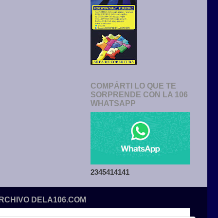
COMPÁRTI LO QUE TE
SORPRENDE CON LA 106
WHATSAPP
2345414141
ARCHIVO DELA106.COM