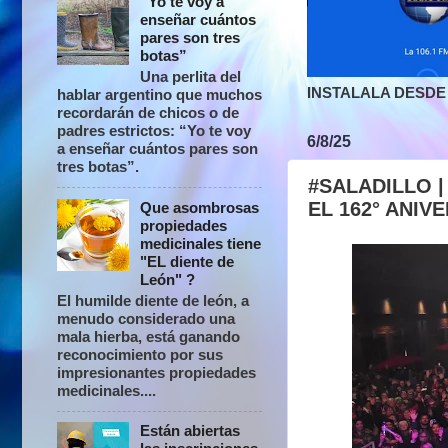
“Yo te voy a
enseñar cuántos
pares son tres
botas”
Una perlita del
INSTALALA DESDE 
hablar argentino que muchos
recordarán de chicos o de
padres estrictos: “Yo te voy
6/8/25
a enseñar cuántos pares son
tres botas”.
#SALADILLO 
EL 162° ANIV
Que asombrosas
propiedades
medicinales tiene
"EL diente de
León" ?
El humilde diente de león, a
menudo considerado una
mala hierba, está ganando
reconocimiento por sus
impresionantes propiedades
medicinales....
Están abiertas