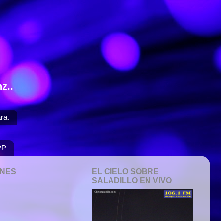
z..
ra.
PP
ONES
EL CIELO SOBRE
SALADILLO EN VIVO