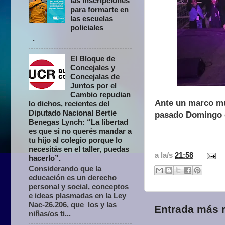
las inscripciones
para formarte en
las escuelas
policiales
.
El Bloque de
Concejales y
Concejalas de
Juntos por el
Cambio repudian
Ante un marco mul
lo dichos, recientes del
Diputado Nacional Bertie
pasado Domingo en
Benegas Lynch: “La libertad
es que si no querés mandar a
tu hijo al colegio porque lo
necesitás en el taller, puedas
a la/s
21:58
hacerlo”.
Considerando que la
educación es un derecho
personal y social, conceptos
e ideas plasmadas en la Ley
Nac-26.206, que los y las
Entrada más r
niñas/os ti...