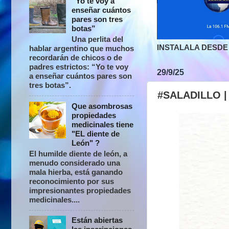
“Yo te voy a
enseñar cuántos
pares son tres
botas”
Una perlita del
INSTALALA DESDE 
hablar argentino que muchos
recordarán de chicos o de
padres estrictos: “Yo te voy
29/9/25
a enseñar cuántos pares son
tres botas”.
#SALADILLO | 
Que asombrosas
propiedades
medicinales tiene
"EL diente de
León" ?
El humilde diente de león, a
menudo considerado una
mala hierba, está ganando
reconocimiento por sus
impresionantes propiedades
medicinales....
Están abiertas