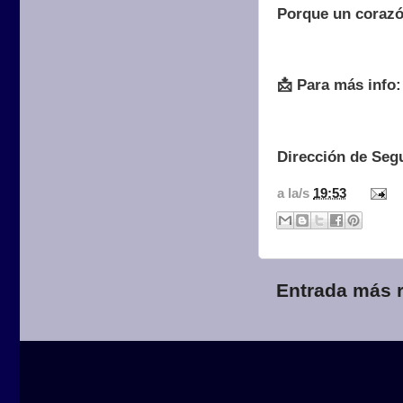
Porque un corazó
📩 Para más info
Dirección de Segu
a la/s
19:53
Entrada más r