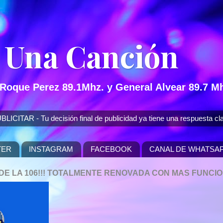
 Una Canción
 Roque Perez 89.1Mhz. y General Alvear 89.7 Mh
 - Tu decisión final de publicidad ya tiene una respuesta cla
TER
INSTAGRAM
FACEBOOK
CANAL DE WHATSA
P DE LA 106!!! TOTALMENTE RENOVADA CON MAS FUNCI