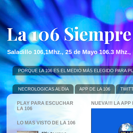
La 106 Siempre
Saladillo 106,1Mhz., 25 de Mayo 106.3 Mhz.,
PORQUE LA 106 ES EL MEDIO MÁS ELEGIDO PARA PUBLICITAR
NECROLOGICAS AL DIA
APP DE LA 106
TWIT
PLAY PARA ESCUCHAR
NUEVA!!! LA AP
LA 106
LO MAS VISTO DE LA 106