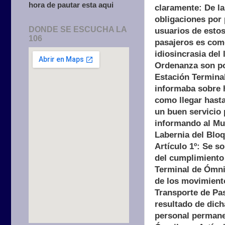
hora de pautar esta aqui
claramente: De la
obligaciones por 
DONDE SE ESCUCHA LA
usuarios de estos
106
pasajeros es como
idiosincrasia del
Ordenanza son po
Estación Termina
informaba sobre 
como llegar hasta
un buen servicio 
informando al Mun
Labernia del Bl
Artículo 1º: Se s
del cumplimiento 
Terminal de Ómni
de los movimient
Transporte de Pas
resultado de dich
personal permanen