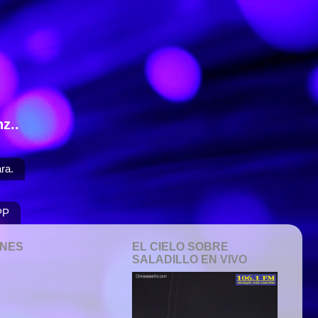
z..
ra.
PP
ONES
EL CIELO SOBRE
SALADILLO EN VIVO