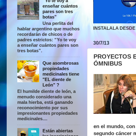
“Yo te voy a
enseñar cuántos
pares son tres
botas”
Una perlita del
INSTALALA DESDE 
hablar argentino que muchos
recordarán de chicos o de
padres estrictos: “Yo te voy
30/7/13
a enseñar cuántos pares son
tres botas”.
PROYECTOS E
ÓMNIBUS
Que asombrosas
propiedades
medicinales tiene
"EL diente de
León" ?
El humilde diente de león, a
menudo considerado una
mala hierba, está ganando
reconocimiento por sus
impresionantes propiedades
medicinales....
en el mundo, con
Están abiertas
segundo cáncer m