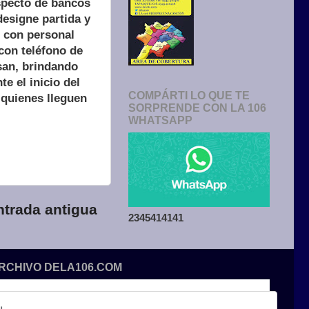
aspecto de bancos
designe partida y
l con personal
con teléfono de
esan, brindando
e el inicio del
COMPÁRTI LO QUE TE
 quienes lleguen
SORPRENDE CON LA 106
WHATSAPP
ntrada antigua
2345414141
ARCHIVO DELA106.COM