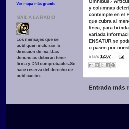
Ómnibus.- Artícul
Ver mapa más grande
y columnas deteri
contemple en el P
MAIL A LA RADIO
que cubra al meno
línea, para brind
variada informaci
Los mensajes que se
ENSATUR se podría
publiquen incluirán la
o pasen por nuest
direccion de mail.Las
a la/s
12:07
denuncias deberan tener
firma y DNI comprobables.Se
hace reserva del derecho de
publicación.
Entrada más r