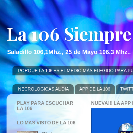
La 106 Siempre
Saladillo 106,1Mhz., 25 de Mayo 106.3 Mhz.,
PORQUE LA 106 ES EL MEDIO MÁS ELEGIDO PARA PUBLICITAR
NECROLOGICAS AL DIA
APP DE LA 106
TWIT
PLAY PARA ESCUCHAR
NUEVA!!! LA AP
LA 106
LO MAS VISTO DE LA 106