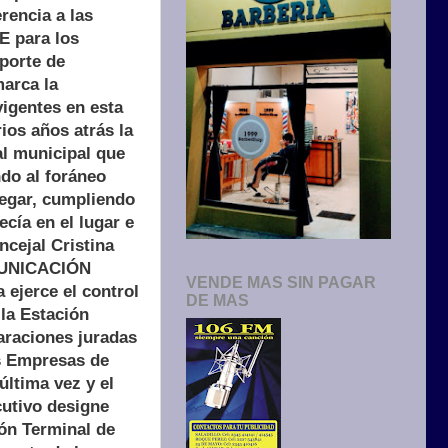
rencia a las
E para los
sporte de
marca la
vigentes en esta
os años atrás la
al municipal que
do al foráneo
legar, cumpliendo
cía en el lugar e
ncejal Cristina
OMUNICACIÓN
VENDE MAS SIN PAGAR
 ejerce el control
DE MAS
la Estación
araciones juradas
as Empresas de
última vez y el
cutivo designe
ión Terminal de