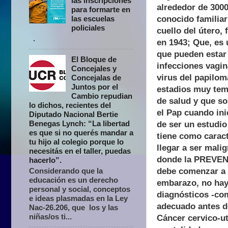
las inscripciones
alrededor de 300
para formarte en
conocido familia
las escuelas
policiales
cuello del útero,
.
en 1943; Que, es
que pueden estar 
El Bloque de
infecciones vagin
Concejales y
virus del papilom
Concejalas de
Juntos por el
estadios muy temp
Cambio repudian
de salud y que s
lo dichos, recientes del
el Pap cuando ini
Diputado Nacional Bertie
Benegas Lynch: “La libertad
de ser un estudi
es que si no querés mandar a
tiene como caract
tu hijo al colegio porque lo
llegar a ser mali
necesitás en el taller, puedas
donde la PREVENC
hacerlo”.
debe comenzar a h
Considerando que la
educación es un derecho
embarazo, no hay
personal y social, conceptos
diagnósticos -com
e ideas plasmadas en la Ley
adecuado antes d
Nac-26.206, que los y las
niñas/os ti...
Cáncer cervico-ut