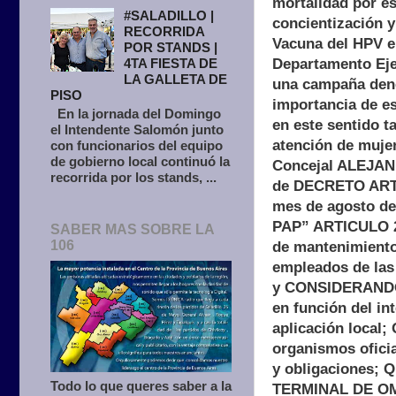
mortalidad por es
#SALADILLO |
concientización y
RECORRIDA
Vacuna del HPV en
POR STANDS |
Departamento Ejec
4TA FIESTA DE
LA GALLETA DE
una campaña deno
PISO
importancia de es
En la jornada del Domingo
en este sentido t
el Intendente Salomón junto
atención de mujer
con funcionarios del equipo
de gobierno local continuó la
Concejal ALEJAN
recorrida por los stands, ...
de DECRETO ARTIC
mes de agosto del
PAP” ARTICULO 2º
SABER MAS SOBRE LA
106
de mantenimiento 
empleados de las
y CONSIDERANDO 
en función del in
aplicación local;
organismos ofici
y obligaciones; 
Todo lo que queres saber a la
TERMINAL DE OMNI