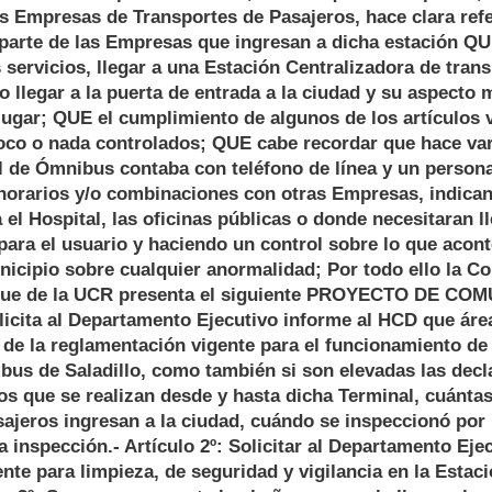
s Empresas de Transportes de Pasajeros, hace clara refe
parte de las Empresas que ingresan a dicha estación QU
 servicios, llegar a una Estación Centralizadora de tran
 llegar a la puerta de entrada a la ciudad y su aspecto 
 lugar; QUE el cumplimiento de algunos de los artículos 
co o nada controlados; QUE cabe recordar que hace vari
l de Ómnibus contaba con teléfono de línea y un person
horarios y/o combinaciones con otras Empresas, indican
 el Hospital, las oficinas públicas o donde necesitaran l
para el usuario y haciendo un control sobre lo que aconte
icipio sobre cualquier anormalidad; Por todo ello la Co
oque de la UCR presenta el siguiente PROYECTO DE C
olicita al Departamento Ejecutivo informe al HCD que área
de la reglamentación vigente para el funcionamiento de 
bus de Saladillo, como también si son elevadas las decl
os que se realizan desde y hasta dicha Terminal, cuánt
ajeros ingresan a la ciudad, cuándo se inspeccionó por 
a inspección.- Artículo 2º: Solicitar al Departamento Eje
te para limpieza, de seguridad y vigilancia en la Estac