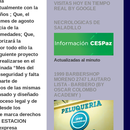
la
VISITAS HOY EN TIEMPO
ctualmente con la
REAL BY GOOGLE
ños ; Que, el
l mes de agosto
NECROLOGICAS DE
ia de la
SALADILLO
ermedades; Que,
rizará la
r todo ello la
uiente proyecto
Actualizadas al minuto
ealizarse en el
minada “Mes del
seguridad y falta
1999 BARBERSHOP
MORENO 2747 LAUTARO
parte de
LISTA - BARBERO (BY
ios de las mismas
OSCAR COLOMBO
sado y diseñado
ACADEMY )
oceso legal y de
desde los
ue marca derechos
LA ESTACION
expresa