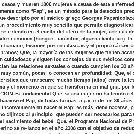
0 casos y mueren 1800 mujeres a causa de esta enfermed
rmente como “Pap”, es un método para la detección prec
 fue descripto por el médico griego Georges Papanicolao
 un procedimiento muy sencillo que permite diagnosticar
ocurriendo en el cuello del útero de la mujer, además d
ales comunes (hongos, parásitos, algunas bacterias), la 
a humano, lesiones pre-neoplasicas y el propio cáncer d
ranos; Que, la mayoría de las mujeres que tienen acces
on cuidadosas y siguen los consejos de sus médicos com
cian las relaciones sexuales o cuando cumplen los 30 añ
o muy común, pocas lo conocen en profundidad; Que, el 
erística que transcurre mucho tiempo (años) entre la le
gna y el momento en que se transforma en maligna; por l
ION es fundamental Que, si una mujer no ha tenido rel
acerse el Pap, de todas formas, a partir de los 30 años;
 inconveniente en hacer el Pap; es más, debe hacerse, p
o dijimos al principio- que pueden ser necesarios para 
el nacimiento del bebé; Que, el Programa Nacional de P
erino se re-lanzo en el año 2008 con el objetivo de reduci