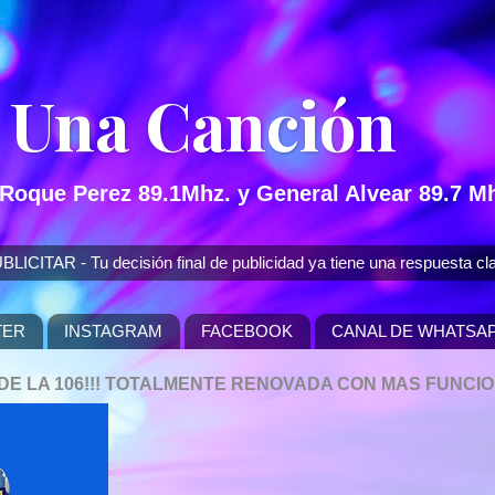
 Una Canción
 Roque Perez 89.1Mhz. y General Alvear 89.7 Mh
 - Tu decisión final de publicidad ya tiene una respuesta cla
TER
INSTAGRAM
FACEBOOK
CANAL DE WHATSA
P DE LA 106!!! TOTALMENTE RENOVADA CON MAS FUNCI