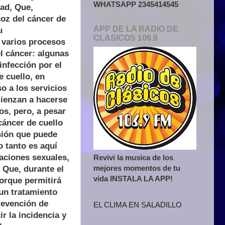
WHATSAPP 2345414545
ad, Que,
oz del cáncer de
APP DE LA RADIO DE
u
CLASICOS 106.9
 varios procesos
el cáncer: algunas
infección por el
e cuello, en
o a los servicios
ienzan a hacerse
os, pero, a pesar
cáncer de cuello
sión que puede
o tanto es aquí
aciones sexuales,
Revivi la musica de los
mejores momentos de tu
 Que, durante el
vida INSTALA LA APP!
orque permitirá
un tratamiento
revención de
EL CLIMA EN SALADILLO
r la incidencia y