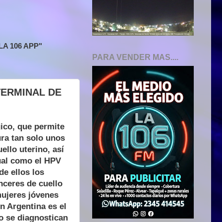
A 106 APP"
PARA VENDER MAS....
TERMINAL DE
gico, que permite
ura tan solo unos
ello uterino, así
ual como el HPV
e ellos los
nceres de cuello
mujeres jóvenes
n Argentina es el
o se diagnostican