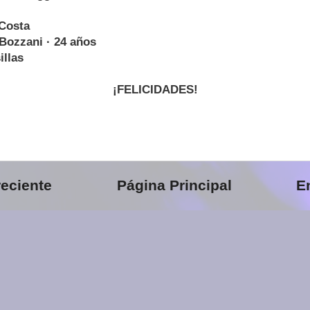
 Costa
ozzani · 24 años
illas
¡FELICIDADES!
eciente
Página Principal
E