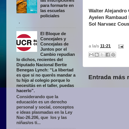
las inscripciones
para formarte en
Walter Alejandro
las escuelas
policiales
Ayelen Rambaud B
.
Sol Narvaez Cous
El Bloque de
Concejales y
Concejalas de
a la/s
11:21
Juntos por el
Cambio repudian
lo dichos, recientes del
Diputado Nacional Bertie
Benegas Lynch: “La libertad
es que si no querés mandar a
Entrada más r
tu hijo al colegio porque lo
necesitás en el taller, puedas
hacerlo”.
Considerando que la
educación es un derecho
personal y social, conceptos
e ideas plasmadas en la Ley
Nac-26.206, que los y las
niñas/os ti...