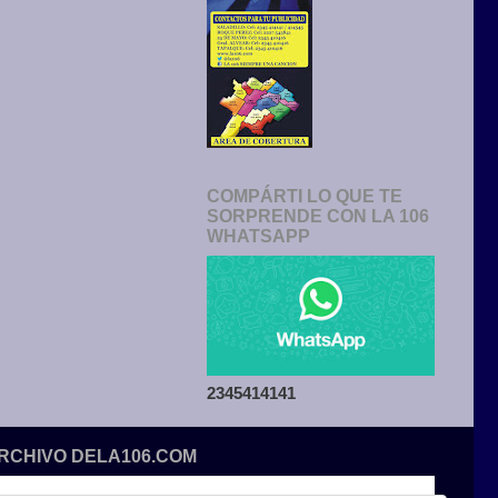
COMPÁRTI LO QUE TE
SORPRENDE CON LA 106
WHATSAPP
2345414141
ARCHIVO DELA106.COM