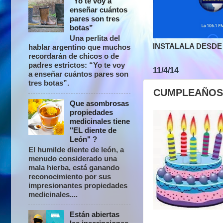
“Yo te voy a
enseñar cuántos
pares son tres
botas”
Una perlita del
INSTALALA DESDE 
hablar argentino que muchos
recordarán de chicos o de
padres estrictos: “Yo te voy
11/4/14
a enseñar cuántos pares son
tres botas”.
CUMPLEAÑOS
Que asombrosas
propiedades
medicinales tiene
"EL diente de
León" ?
El humilde diente de león, a
menudo considerado una
mala hierba, está ganando
reconocimiento por sus
impresionantes propiedades
medicinales....
Están abiertas