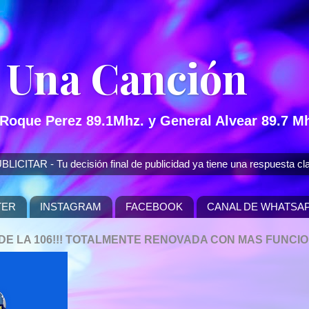
 Una Canción
 Roque Perez 89.1Mhz. y General Alvear 89.7 Mh
 - Tu decisión final de publicidad ya tiene una respuesta cla
TER
INSTAGRAM
FACEBOOK
CANAL DE WHATSA
P DE LA 106!!! TOTALMENTE RENOVADA CON MAS FUNCI