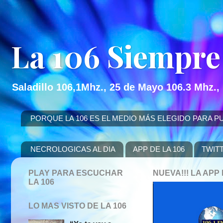
La 106 Siempre
Saladillo 106,1Mhz., 25 de Mayo 106.3 Mhz.,
PORQUE LA 106 ES EL MEDIO MÁS ELEGIDO PARA PUBLICITAR
NECROLOGICAS AL DIA
APP DE LA 106
TWIT
PLAY PARA ESCUCHAR
NUEVA!!! LA AP
LA 106
LO MAS VISTO DE LA 106