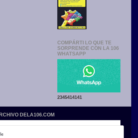
COMPÁRTI LO QUE TE
SORPRENDE CON LA 106
WHATSAPP
2345414141
ARCHIVO DELA106.COM