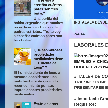
“Yo te voy a
enseñar cuántos
pares son tres
botas”
Una perlita del
INSTALALA DESDE 
hablar argentino que muchos
recordarán de chicos o de
padres estrictos: “Yo te voy
7/4/14
a enseñar cuántos pares son
tres botas”.
LABORALES D
Que asombrosas
propiedades
medicinales tiene
"EL diente de
León" ?
El humilde diente de león, a
# TALLER DE C
menudo considerado una
mala hierba, está ganando
TRABAJO DOMIC
reconocimiento por sus
PRESENTARSE E
impresionantes propiedades
medicinales....
# Importante Gran
Están abiertas
Requisitos: