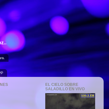
z..
ra.
PP
ONES
EL CIELO SOBRE
SALADILLO EN VIVO