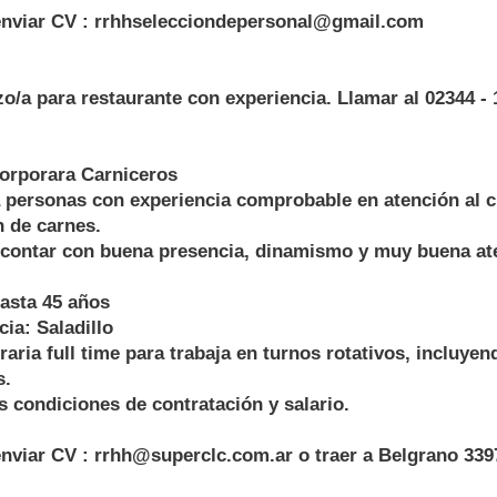
enviar CV : rrhhselecciondepersonal@gmail.com
o/a para restaurante con experiencia. Llamar al 02344 -
orporara Carniceros
 personas con experiencia comprobable en atención al cl
n de carnes.
 contar con buena presencia, dinamismo y muy buena aten
asta 45 años
ia: Saladillo
raria full time para trabaja en turnos rotativos, incluyen
s.
 condiciones de contratación y salario.
enviar CV : rrhh@superclc.com.ar o traer a Belgrano 339