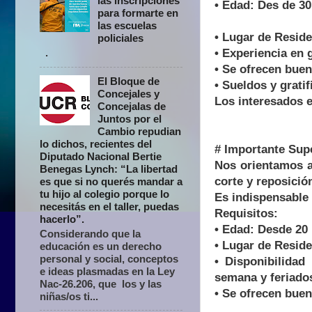
las inscripciones
• Edad: Des de 30
para formarte en
las escuelas
• Lugar de Reside
policiales
.
• Experiencia en 
• Se ofrecen buen
El Bloque de
• Sueldos y grati
Concejales y
Los interesados 
Concejalas de
Juntos por el
Cambio repudian
lo dichos, recientes del
# Importante Sup
Diputado Nacional Bertie
Nos orientamos a
Benegas Lynch: “La libertad
corte y reposició
es que si no querés mandar a
tu hijo al colegio porque lo
Es indispensable
necesitás en el taller, puedas
Requisitos:
hacerlo”.
• Edad: Desde 20
Considerando que la
• Lugar de Resid
educación es un derecho
personal y social, conceptos
• Disponibilidad
e ideas plasmadas en la Ley
semana y feriado
Nac-26.206, que los y las
• Se ofrecen buen
niñas/os ti...