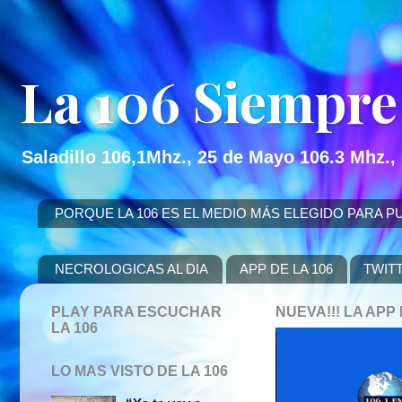
La 106 Siempre
Saladillo 106,1Mhz., 25 de Mayo 106.3 Mhz.,
PORQUE LA 106 ES EL MEDIO MÁS ELEGIDO PARA PUBLICITAR
NECROLOGICAS AL DIA
APP DE LA 106
TWIT
PLAY PARA ESCUCHAR
NUEVA!!! LA AP
LA 106
LO MAS VISTO DE LA 106