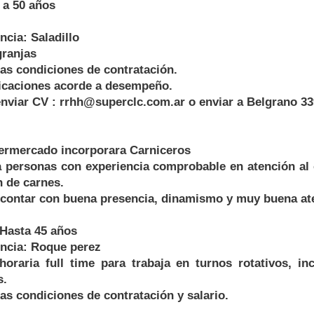
 a 50 años
ncia: Saladillo
granjas
as condiciones de contratación.
ficaciones acorde a desempeño.
enviar CV : rrhh@superclc.com.ar o enviar a Belgrano 3
ermercado incorporara Carniceros
 personas con experiencia comprobable en atención al c
n de carnes.
 contar con buena presencia, dinamismo y muy buena aten
 Hasta 45 años
encia: Roque perez
 horaria full time para trabaja en turnos rotativos, in
s.
as condiciones de contratación y salario.