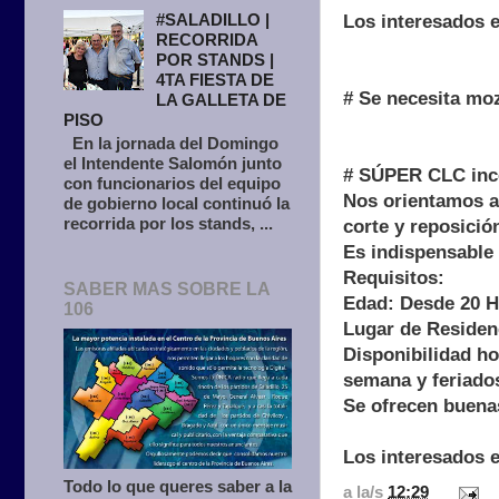
#SALADILLO |
Los interesados 
RECORRIDA
POR STANDS |
4TA FIESTA DE
# Se necesita moz
LA GALLETA DE
PISO
En la jornada del Domingo
el Intendente Salomón junto
# SÚPER CLC inc
con funcionarios del equipo
Nos orientamos a
de gobierno local continuó la
recorrida por los stands, ...
corte y reposició
Es indispensable
Requisitos:
SABER MAS SOBRE LA
Edad: Desde 20 H
106
Lugar de Residenc
Disponibilidad ho
semana y feriado
Se ofrecen buenas
Los interesados 
Todo lo que queres saber a la
a la/s
12:29