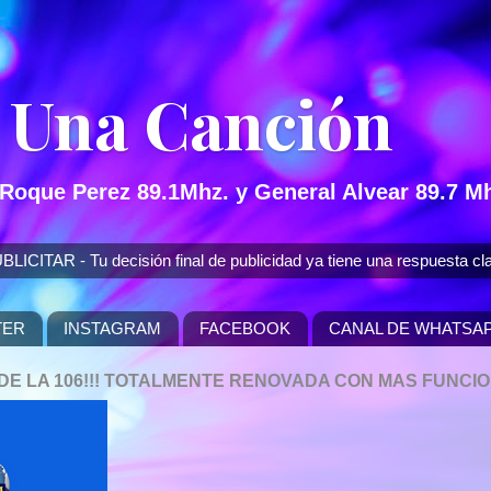
 Una Canción
 Roque Perez 89.1Mhz. y General Alvear 89.7 Mh
 - Tu decisión final de publicidad ya tiene una respuesta cla
TER
INSTAGRAM
FACEBOOK
CANAL DE WHATSA
P DE LA 106!!! TOTALMENTE RENOVADA CON MAS FUNCI