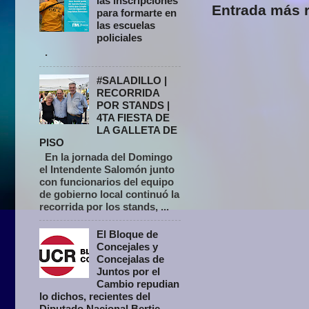
las inscripciones
Entrada más r
para formarte en
las escuelas
policiales
.
#SALADILLO |
RECORRIDA
POR STANDS |
4TA FIESTA DE
LA GALLETA DE
PISO
En la jornada del Domingo
el Intendente Salomón junto
con funcionarios del equipo
de gobierno local continuó la
recorrida por los stands, ...
El Bloque de
Concejales y
Concejalas de
Juntos por el
Cambio repudian
lo dichos, recientes del
Diputado Nacional Bertie