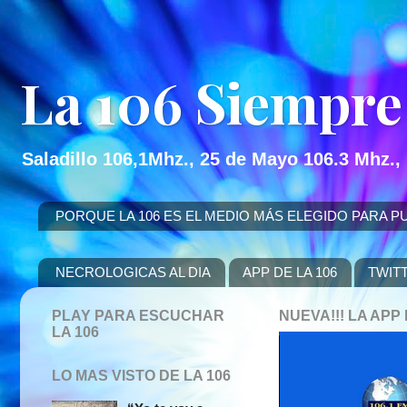
La 106 Siempre
Saladillo 106,1Mhz., 25 de Mayo 106.3 Mhz.,
PORQUE LA 106 ES EL MEDIO MÁS ELEGIDO PARA PUBLICITAR
NECROLOGICAS AL DIA
APP DE LA 106
TWIT
PLAY PARA ESCUCHAR
NUEVA!!! LA AP
LA 106
LO MAS VISTO DE LA 106