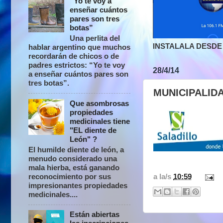
“Yo te voy a
enseñar cuántos
pares son tres
botas”
Una perlita del
INSTALALA DESDE 
hablar argentino que muchos
recordarán de chicos o de
padres estrictos: “Yo te voy
28/4/14
a enseñar cuántos pares son
tres botas”.
MUNICIPALID
Que asombrosas
propiedades
medicinales tiene
"EL diente de
León" ?
El humilde diente de león, a
menudo considerado una
mala hierba, está ganando
reconocimiento por sus
a la/s
10:59
impresionantes propiedades
medicinales....
Están abiertas