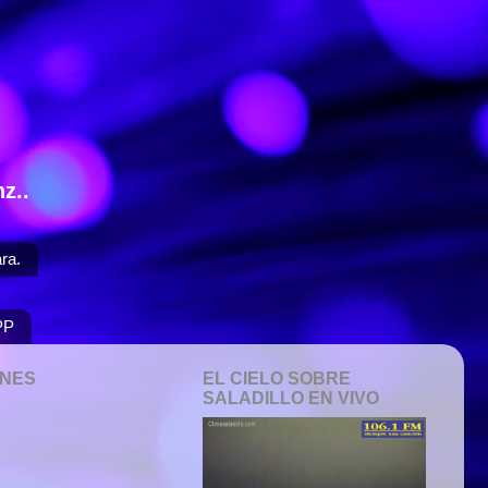
z..
ra.
PP
ONES
EL CIELO SOBRE
SALADILLO EN VIVO