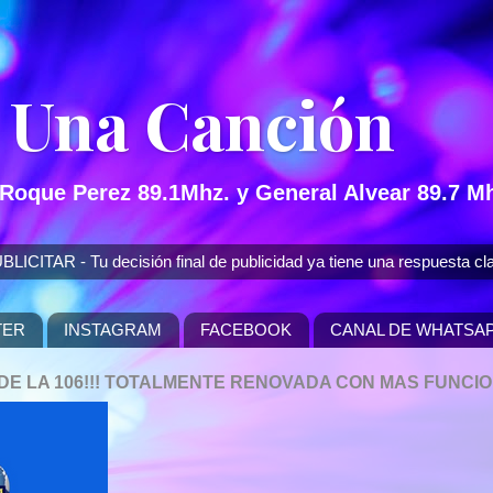
 Una Canción
 Roque Perez 89.1Mhz. y General Alvear 89.7 Mh
 - Tu decisión final de publicidad ya tiene una respuesta cla
TER
INSTAGRAM
FACEBOOK
CANAL DE WHATSA
P DE LA 106!!! TOTALMENTE RENOVADA CON MAS FUNCI