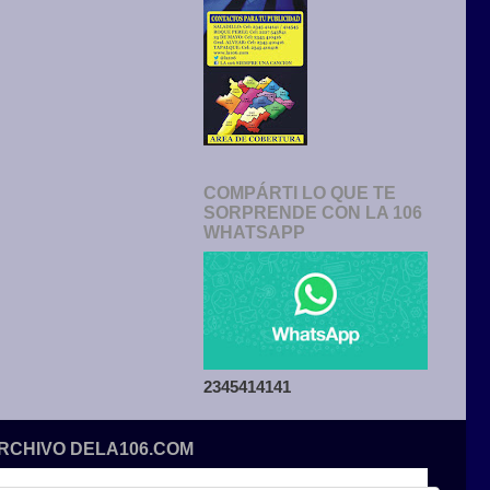
COMPÁRTI LO QUE TE
SORPRENDE CON LA 106
WHATSAPP
2345414141
ARCHIVO DELA106.COM