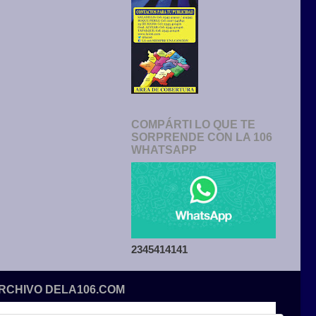
COMPÁRTI LO QUE TE
SORPRENDE CON LA 106
WHATSAPP
2345414141
ARCHIVO DELA106.COM