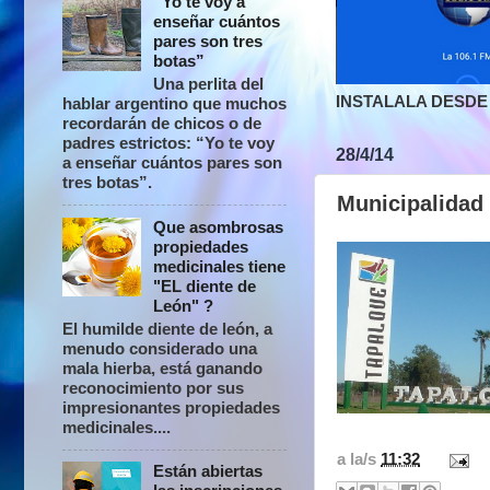
“Yo te voy a
enseñar cuántos
pares son tres
botas”
Una perlita del
INSTALALA DESDE 
hablar argentino que muchos
recordarán de chicos o de
padres estrictos: “Yo te voy
28/4/14
a enseñar cuántos pares son
tres botas”.
Municipalidad 
Que asombrosas
propiedades
medicinales tiene
"EL diente de
León" ?
El humilde diente de león, a
menudo considerado una
mala hierba, está ganando
reconocimiento por sus
impresionantes propiedades
medicinales....
a la/s
11:32
Están abiertas