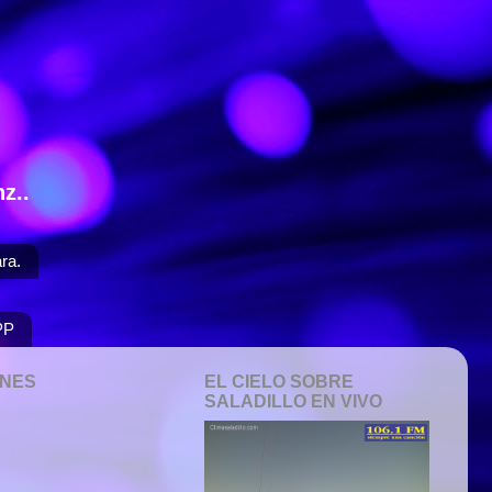
z..
ra.
PP
ONES
EL CIELO SOBRE
SALADILLO EN VIVO