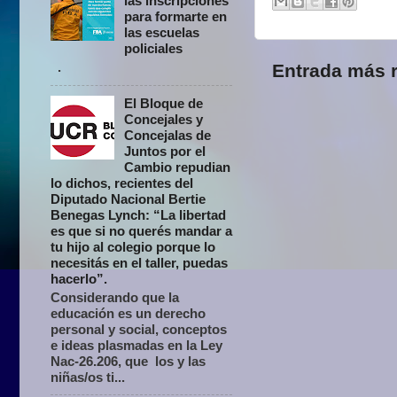
las inscripciones
para formarte en
las escuelas
policiales
.
Entrada más r
El Bloque de
Concejales y
Concejalas de
Juntos por el
Cambio repudian
lo dichos, recientes del
Diputado Nacional Bertie
Benegas Lynch: “La libertad
es que si no querés mandar a
tu hijo al colegio porque lo
necesitás en el taller, puedas
hacerlo”.
Considerando que la
educación es un derecho
personal y social, conceptos
e ideas plasmadas en la Ley
Nac-26.206, que los y las
niñas/os ti...