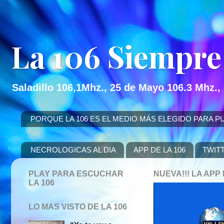
La 106 Siempre
Saladillo 106,1Mhz., 25 de Mayo 106.3 Mhz.,
PORQUE LA 106 ES EL MEDIO MÁS ELEGIDO PARA PUBLICITAR
NECROLOGICAS AL DIA
APP DE LA 106
TWIT
PLAY PARA ESCUCHAR
NUEVA!!! LA AP
LA 106
LO MAS VISTO DE LA 106