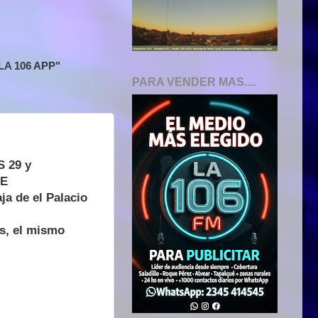
A 106 APP"
PARA VENDER MAS....
S 29 y
DE
a de el Palacio
es, el mismo