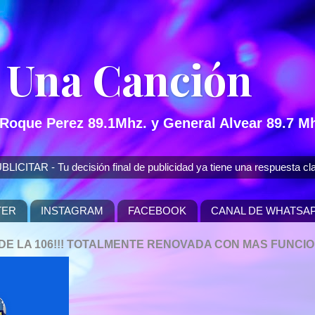
 Una Canción
 Roque Perez 89.1Mhz. y General Alvear 89.7 Mh
 - Tu decisión final de publicidad ya tiene una respuesta cla
TER
INSTAGRAM
FACEBOOK
CANAL DE WHATSA
P DE LA 106!!! TOTALMENTE RENOVADA CON MAS FUNCI