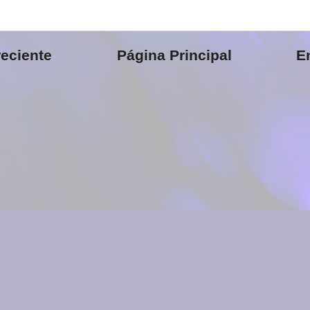
eciente
Página Principal
E