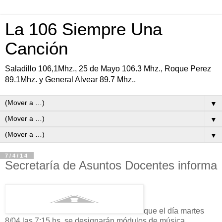
La 106 Siempre Una
Canción
Saladillo 106,1Mhz., 25 de Mayo 106.3 Mhz., Roque Perez
89.1Mhz. y General Alvear 89.7 Mhz..
▼
▼
▼
7/4/14
Secretaría de Asuntos Docentes informa
que el día martes
8/04 las 7:15 hs, se designarán módulos de música.