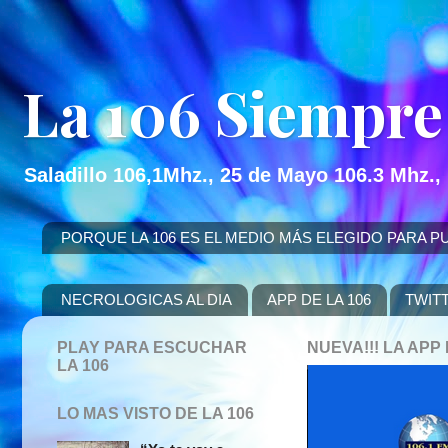
La 106 Siempre
Saladillo 106,1Mhz., 25 de Mayo 106.3 Mhz.,
PORQUE LA 106 ES EL MEDIO MÁS ELEGIDO PARA PUBLICITAR
NECROLOGICAS AL DIA
APP DE LA 106
TWIT
PLAY PARA ESCUCHAR
NUEVA!!! LA AP
LA 106
LO MAS VISTO DE LA 106