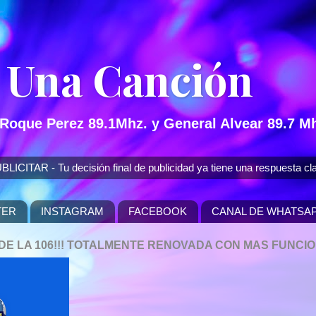
 Una Canción
 Roque Perez 89.1Mhz. y General Alvear 89.7 Mh
 - Tu decisión final de publicidad ya tiene una respuesta cla
TER
INSTAGRAM
FACEBOOK
CANAL DE WHATSA
P DE LA 106!!! TOTALMENTE RENOVADA CON MAS FUNCI