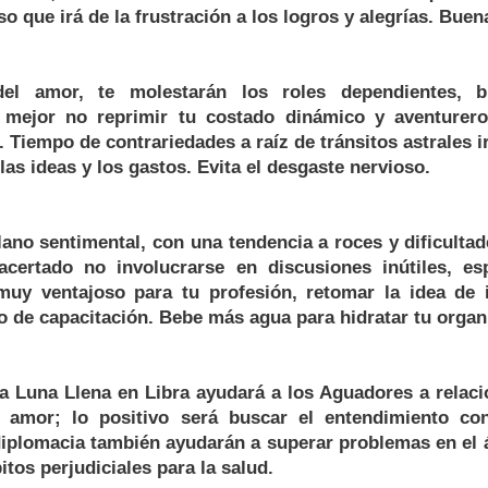
so que irá de la frustración a los logros y alegrías. Buen
el amor, te molestarán los roles dependientes, b
á mejor no reprimir tu costado dinámico y aventurero
. Tiempo de contrariedades a raíz de tránsitos astrales i
as ideas y los gastos. Evita el desgaste nervioso.
 plano sentimental, con una tendencia a roces y dificultad
 acertado no involucrarse en discusiones inútiles, e
muy ventajoso para tu profesión, retomar la idea de 
o de capacitación. Bebe más agua para hidratar tu orga
 la Luna Llena en Libra ayudará a los Aguadores a relac
 amor; lo positivo será buscar el entendimiento con
 diplomacia también ayudarán a superar problemas en el á
tos perjudiciales para la salud.