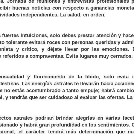
da. Jornada de reuniones y entrevistas profesionales p
ecibir buenas noticias con respecto a ganancias moneta
ividades independientes. La salud, en orden.
 fuertes intuiciones, solo debes prestar atención y hace
ato tolerante evitará roces con personas queridas y admi
onista y crítico, y déjate llevar por las emociones. 
 referidos a compraventas. Evita lugares muy cerrados.
nsualidad y florecimiento de la libido, solo evita 
destinas. Las energías astrales te llevarán hacia accion
ue no estás acostumbrado a tanto empuje; habrá cambi
al, y tendrás que ser cuidadoso al evaluar las ofertas. La
ctos astrales podrían brindar alegrías en varias facet
asionado y habrá gran profundidad en los sentimientos. 
sional; el carácter tendrá más determinación que nu