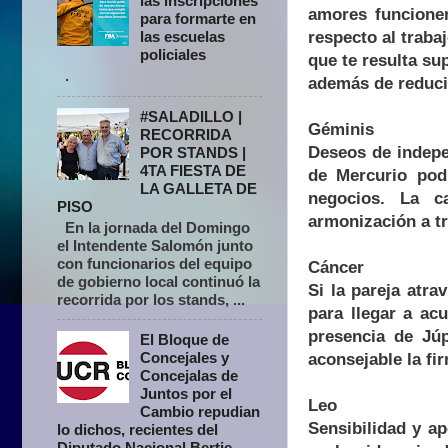
las inscripciones
amores funcionen
para formarte en
respecto al traba
las escuelas
policiales
que te resulta su
.
además de reducir
#SALADILLO |
Géminis
RECORRIDA
Deseos de indepe
POR STANDS |
4TA FIESTA DE
de Mercurio podr
LA GALLETA DE
negocios. La ca
PISO
armonización a tr
En la jornada del Domingo
el Intendente Salomón junto
con funcionarios del equipo
Cáncer
de gobierno local continuó la
Si la pareja atr
recorrida por los stands, ...
para llegar a ac
presencia de Júp
El Bloque de
Concejales y
aconsejable la fi
Concejalas de
Juntos por el
Leo
Cambio repudian
Sensibilidad y ap
lo dichos, recientes del
Diputado Nacional Bertie