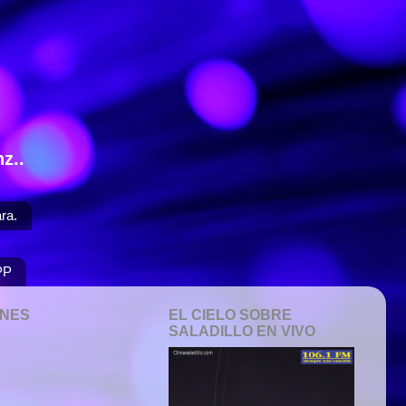
z..
ra.
PP
ONES
EL CIELO SOBRE
SALADILLO EN VIVO