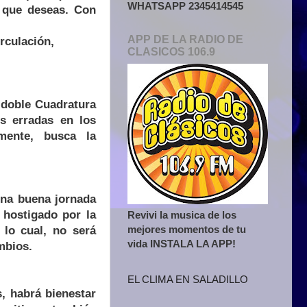
WHATSAPP 2345414545
o que deseas. Con
APP DE LA RADIO DE
rculación,
CLASICOS 106.9
 doble Cuadratura
es erradas en los
mente, busca la
una buena jornada
 hostigado por la
Revivi la musica de los
mejores momentos de tu
 lo cual, no será
vida INSTALA LA APP!
mbios.
EL CLIMA EN SALADILLO
s, habrá bienestar