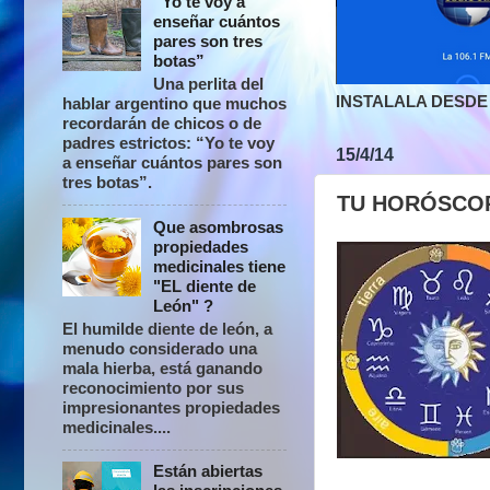
“Yo te voy a
enseñar cuántos
pares son tres
botas”
Una perlita del
INSTALALA DESDE 
hablar argentino que muchos
recordarán de chicos o de
padres estrictos: “Yo te voy
15/4/14
a enseñar cuántos pares son
tres botas”.
TU HORÓSCO
Que asombrosas
propiedades
medicinales tiene
"EL diente de
León" ?
El humilde diente de león, a
menudo considerado una
mala hierba, está ganando
reconocimiento por sus
impresionantes propiedades
medicinales....
Están abiertas