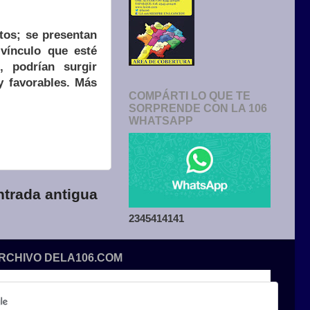
tos; se presentan
 vínculo que esté
 podrían surgir
y favorables. Más
COMPÁRTI LO QUE TE
SORPRENDE CON LA 106
WHATSAPP
ntrada antigua
2345414141
ARCHIVO DELA106.COM