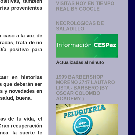
ositivas, también
VISITAS HOY EN TIEMPO
rias provenientes
REAL BY GOOGLE
NECROLOGICAS DE
SALADILLO
r caso a la voz de
radas, trata de no
Día positivo para
Actualizadas al minuto
caer en historias
1999 BARBERSHOP
MORENO 2747 LAUTARO
es que deberán ser
LISTA - BARBERO (BY
os y novedades en
OSCAR COLOMBO
 salud, buena.
ACADEMY )
as de tu vida, el
Gran recuperación
nca, la suerte te