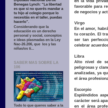
en la vida priva
Benegas Lynch: “La libertad
favorable para r
es que si no querés mandar a
de negocios y act
tu hijo al colegio porque lo
necesitás en el taller, puedas
hacerlo”.
Virgo
Considerando que la
En el amor, habrá
educación es un derecho
tu corazón. El tr
personal y social, conceptos
ser tan perfecci
e ideas plasmadas en la Ley
Nac-26.206, que los y las
celebrar acuerdos
niñas/os ti...
Libra
Alto nivel de se
SABER MAS SOBRE LA
106
peligrosas y clan
analizadas, ya q
el área profesion
Escorpio
Espléndidos aspe
carácter será ap
Todo lo que queres saber a la
en el área profe