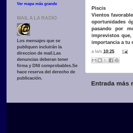
Ver mapa más grande
Piscis
Vientos favorabl
MAIL A LA RADIO
oportunidades óp
pasando por mom
imprevistos que,
Los mensajes que se
importancia a tu
publiquen incluirán la
a la/s
10:25
direccion de mail.Las
denuncias deberan tener
firma y DNI comprobables.Se
hace reserva del derecho de
publicación.
Entrada más r