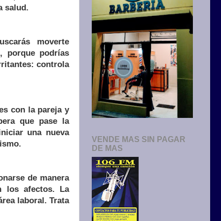
a salud.
uscarás moverte
, porque podrías
rritantes: controla
es con la pareja y
spera que pase la
iniciar una nueva
VENDE MAS SIN PAGAR
nismo.
DE MAS
ionarse de manera
 los afectos. La
rea laboral. Trata