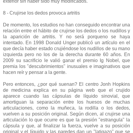
exterior sin haber sido muy modificados.
8 - Crujirse los dedos provoca artritis
De momento, los estudios no han conseguido encontrar una
relación entre el hábito de crujirse los dedos o los nudillos y
la aparición de artritis. Y no será porqueno se haya
intentado. En 1998 Donald Unger publicó un artículo en el
que decía haber estado crujiéndose los nudillos de su mano
izquierda pero no los de la derecha durante 60 años. En
2009 su sacrificio le valió ganar el premio Ig Nobel, que
premia los "descubrimientos" inusuales e imaginativos que
hacen reír y pensar a la gente.
Pero entonces, ¿por qué suenan? El centro Jonh Hopkins
de medicina explica en su página web que el crujido
aparece cuando las cápsulas de líquido sinovial, que
amortiguan la separación entre los huesos de muchas
articulaciones, como la muñeca, la rodilla o los dedos,
vuelven a su posición original. Según dicen, al crujirse una
articulación lo que ocurre es que la presión "estrangula" la
cápsula y que, al finalizar la fuerza, vuelve a su posición
original y el líquido y las paredes dan un "latigazo" que se