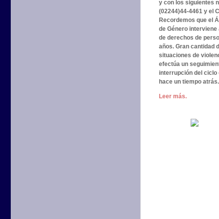
y con los siguientes n
(02244)44-4461 y el 
Recordemos que el Ár
de Género interviene 
de derechos de perso
años. Gran cantidad d
situaciones de violen
efectúa un seguimient
interrupción del cicl
hace un tiempo atrás.
Leer más.