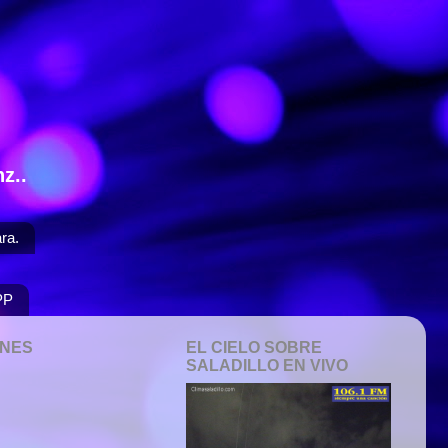
z..
ra.
PP
ONES
EL CIELO SOBRE
SALADILLO EN VIVO