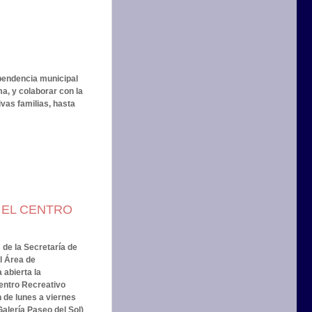
ependencia municipal
a, y colaborar con la
ivas familias, hasta
 EL CENTRO
 de la Secretaría de
l Área de
 abierta la
Centro Recreativo
n de lunes a viernes
Galería Paseo del Sol)