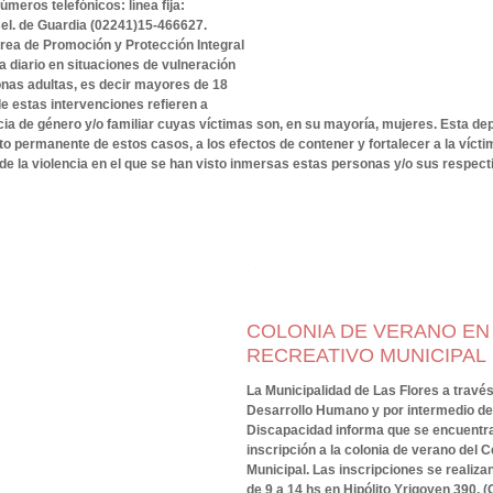
úmeros telefónicos: línea fija:
Cel. de Guardia (02241)15-466627.
ea de Promoción y Protección Integral
a diario en situaciones de vulneración
nas adultas, es decir mayores de 18
e estas intervenciones refieren a
cia de género y/o familiar cuyas víctimas son, en su mayoría, mujeres. Esta d
o permanente de estos casos, a los efectos de contener y fortalecer a la víctim
o de la violencia en el que se han visto inmersas estas personas y/o sus respect
COLONIA DE VERANO EN
RECREATIVO MUNICIPAL
La Municipalidad de Las Flores a través
Desarrollo Humano y por intermedio de
Discapacidad informa que se encuentra
inscripción a la colonia de verano del 
Municipal. Las inscripciones se realiza
de 9 a 14 hs en Hipólito Yrigoyen 390, (