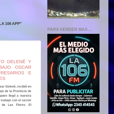
A 106 APP"
PARA VENDER MAS....
TO GELENÉ Y
BAJO OSCAR
RESARIOS E
ES
sar Gelené, recibió en
ajo de la Provincia de
uien llegó a nuestra
trabajo con el sector
o de Las Flores. El