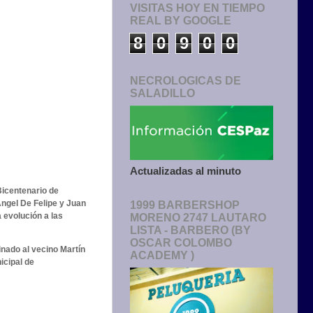
VISITAS HOY EN TIEMPO
REAL BY GOOGLE
8
0
9
0
0
NECROLOGICAS DE
SALADILLO
Actualizadas al minuto
icentenario de
ngel De Felipe y Juan
1999 BARBERSHOP
 evolución a las
MORENO 2747 LAUTARO
LISTA - BARBERO (BY
OSCAR COLOMBO
inado al vecino Martín
ACADEMY )
icipal de