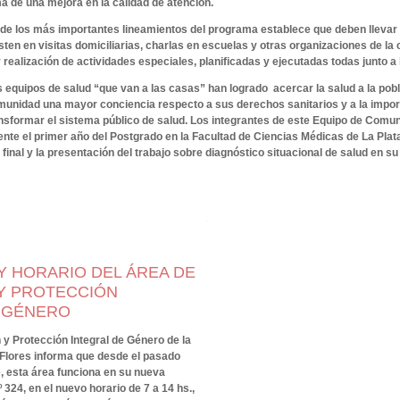
 de una mejora en la calidad de atención.
e los más importantes lineamientos del programa establece que deben llevar 
sten en visitas domiciliarias, charlas en escuelas y otras organizaciones de la
y realización de actividades especiales, planificadas y ejecutadas todas junto 
s equipos de salud “que van a las casas” han logrado acercar la salud a la pobl
munidad una mayor conciencia respecto a sus derechos sanitarios y a la impor
nsformar el sistema público de salud. Los integrantes de este Equipo de Comuni
te el primer año del Postgrado en la Facultad de Ciencias Médicas de La Plata
inal y la presentación del trabajo sobre diagnóstico situacional de salud en su 
Y HORARIO DEL ÁREA DE
Y PROTECCIÓN
E GÉNERO
y Protección Integral de Género de la
 Flores informa que desde el pasado
, esta área funciona en su nueva
º 324, en el nuevo horario de 7 a 14 hs.,