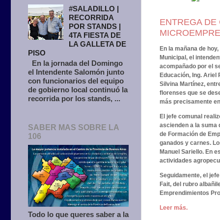
#SALADILLO |
RECORRIDA
ENTREGA DE 
POR STANDS |
MICROEMPRE
4TA FIESTA DE
LA GALLETA DE
En la mañana de hoy, 
PISO
Municipal, el intenden
En la jornada del Domingo
acompañado por el se
el Intendente Salomón junto
Educación, Ing. Ariel
con funcionarios del equipo
Silvina Martínez, ent
de gobierno local continuó la
florenses que se des
recorrida por los stands, ...
más precisamente en 
El jefe comunal reali
ascienden a la suma 
SABER MAS SOBRE LA
de Formación de Empr
106
ganados y carnes. Lo
Manuel Sariello. En e
actividades agropecua
Seguidamente, el jefe
Fait, del rubro alba
Emprendimientos Pro
Leer más.
Todo lo que queres saber a la