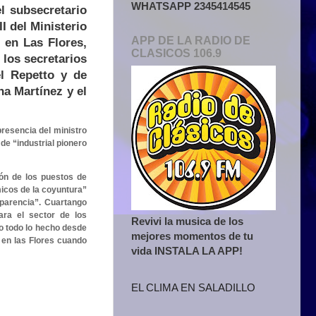
WHATSAPP 2345414545
l subsecretario
I del Ministerio
APP DE LA RADIO DE
l en Las Flores,
CLASICOS 106.9
 los secretarios
el Repetto y de
na Martínez y el
presencia del ministro
de “industrial pionero
ión de los puestos de
micos de la coyuntura”
parencia”. Cuartango
ara el sector de los
Revivi la musica de los
o todo lo hecho desde
mejores momentos de tu
 en las Flores cuando
vida INSTALA LA APP!
EL CLIMA EN SALADILLO