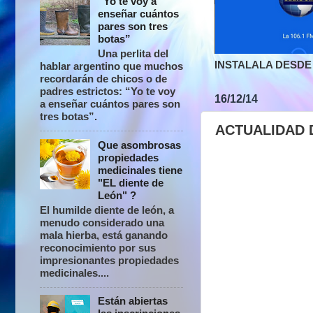
“Yo te voy a
enseñar cuántos
pares son tres
botas”
Una perlita del
INSTALALA DESDE 
hablar argentino que muchos
recordarán de chicos o de
padres estrictos: “Yo te voy
16/12/14
a enseñar cuántos pares son
tres botas”.
ACTUALIDAD 
Que asombrosas
propiedades
medicinales tiene
"EL diente de
León" ?
El humilde diente de león, a
menudo considerado una
mala hierba, está ganando
reconocimiento por sus
impresionantes propiedades
medicinales....
Están abiertas