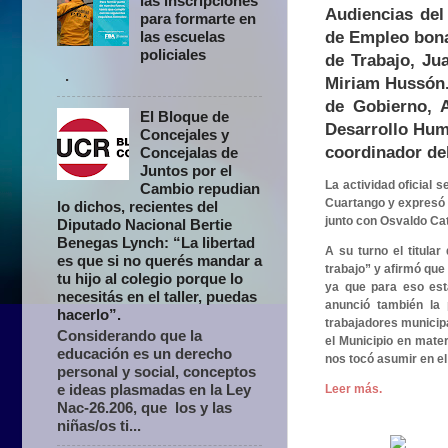
las inscripciones
Audiencias del
para formarte en
de Empleo bonae
las escuelas
policiales
de Trabajo, Jua
.
Miriam Hussón. 
de Gobierno, A
El Bloque de
Desarrollo Huma
Concejales y
coordinador de
Concejalas de
Juntos por el
La actividad oficial 
Cambio repudian
Cuartango y expresó s
lo dichos, recientes del
junto con Osvaldo Cat
Diputado Nacional Bertie
Benegas Lynch: “La libertad
A su turno el titula
es que si no querés mandar a
trabajo” y afirmó que
tu hijo al colegio porque lo
ya que para eso est
necesitás en el taller, puedas
anunció también la 
hacerlo”.
trabajadores municip
Considerando que la
el Municipio en mate
educación es un derecho
nos tocó asumir en el
personal y social, conceptos
e ideas plasmadas en la Ley
Leer más.
Nac-26.206, que los y las
niñas/os ti...