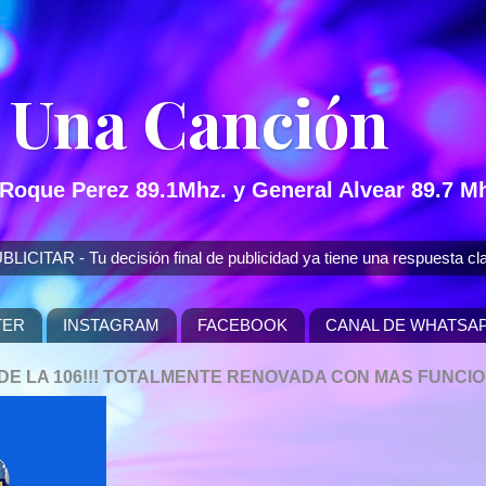
 Una Canción
 Roque Perez 89.1Mhz. y General Alvear 89.7 Mh
 - Tu decisión final de publicidad ya tiene una respuesta cla
TER
INSTAGRAM
FACEBOOK
CANAL DE WHATSA
P DE LA 106!!! TOTALMENTE RENOVADA CON MAS FUNCI