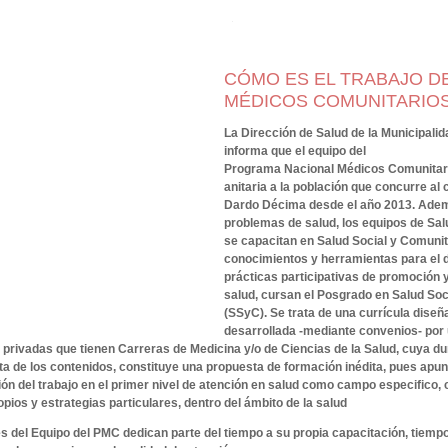
CÓMO ES EL TRABAJO D
MÉDICOS COMUNITARIO
La Dirección de Salud de la Municipalid
informa que el equipo del
Programa Nacional Médicos Comunitari
anitaria a la población que concurre al 
Dardo Décima desde el año 2013. Adem
problemas de salud, los equipos de Sal
se capacitan en Salud Social y Comunit
conocimientos y herramientas para el d
prácticas participativas de promoción 
salud, cursan el Posgrado en Salud Soc
(SSyC). Se trata de una currícula dise
desarrollada -mediante convenios- por
 privadas que tienen Carreras de Medicina y/o de Ciencias de la Salud, cuya du
ta de los contenidos, constituye una propuesta de formación inédita, pues apunta
ión del trabajo en el primer nivel de atención en salud como campo especifico,
opios y estrategias particulares, dentro del ámbito de la salud
tes del Equipo del PMC dedican parte del tiempo a su propia capacitación, tiempo