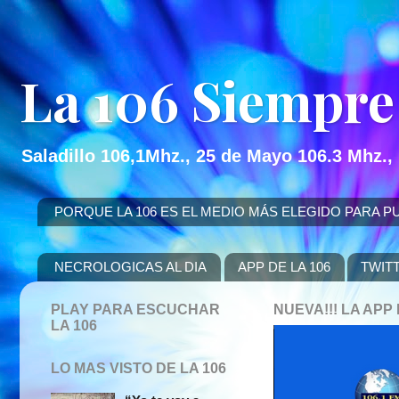
La 106 Siempre
Saladillo 106,1Mhz., 25 de Mayo 106.3 Mhz.,
PORQUE LA 106 ES EL MEDIO MÁS ELEGIDO PARA PUBLICITAR
NECROLOGICAS AL DIA
APP DE LA 106
TWIT
PLAY PARA ESCUCHAR
NUEVA!!! LA AP
LA 106
LO MAS VISTO DE LA 106