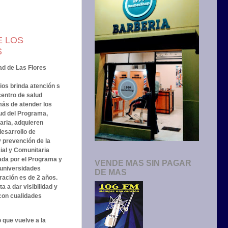
E LOS
S
ad de Las Flores
os brinda atención s
centro de salud
ás de atender los
ud del Programa,
aria, adquieren
esarrollo de
y prevención de la
ial y Comunitaria
ñada por el Programa y
VENDE MAS SIN PAGAR
 universidades
DE MAS
ración es de 2 años.
 a dar visibilidad y
 con cualidades
 que vuelve a la