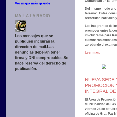
Comunidad en la forma
Ver mapa más grande
Del mismo modo uno d
terreno". Estas consi
MAIL A LA RADIO
recorridas barriales 
Los integrantes de lo
promover entre la co
involucrarse para tra
Los mensajes que se
culminaron exitosamen
publiquen incluirán la
aprobando el examen f
direccion de mail.Las
denuncias deberan tener
Leer más.
firma y DNI comprobables.Se
hace reserva del derecho de
publicación.
NUEVA SEDE 
PROMOCIÓN 
INTEGRAL D
El Área de Promoción 
Municipalidad de Las
viernes 24 de octubre
oficina de Gral. Paz N