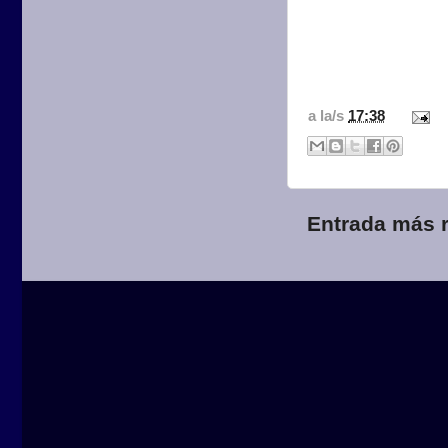
a la/s
17:38
Entrada más r