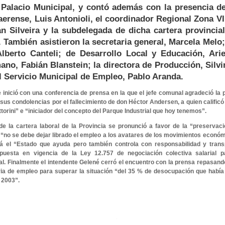
 Palacio Municipal, y contó además con la presencia de
rense, Luis Antonioli, el coordinador Regional Zona VII
n Silveira y la subdelegada de dicha cartera provincia
También asistieron la secretaria general, Marcela Melo;
lberto Canteli; de Desarrollo Local y Educación, Ari
no, Fabián Blanstein; la directora de Producción, Silvi
l Servicio Municipal de Empleo, Pablo Aranda.
se inició con una conferencia de prensa en la que el jefe comunal agradeció la 
us condolencias por el fallecimiento de don Héctor Andersen, a quien calificó 
torini” e “iniciador del concepto del Parque Industrial que hoy tenemos”.
r de la cartera laboral de la Provincia se pronunció a favor de la “preservac
 “no se debe dejar librado el empleo a los avatares de los movimientos econó
á el “Estado que ayuda pero también controla con responsabilidad y trans
puesta en vigencia de la Ley 12.757 de negociación colectiva salarial p
al. Finalmente el intendente Gelené cerró el encuentro con la prensa repasand
ria de empleo para superar la situación “del 35 % de desocupación que había
 2003”.