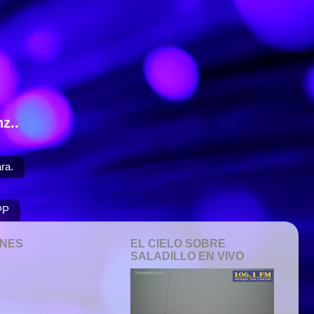
z..
ra.
PP
ONES
EL CIELO SOBRE
SALADILLO EN VIVO