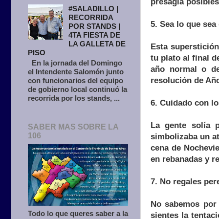
presagia posibles
#SALADILLO |
RECORRIDA
5. Sea lo que se
POR STANDS |
4TA FIESTA DE
LA GALLETA DE
Esta superstició
PISO
tu plato al final
En la jornada del Domingo
año normal o de
el Intendente Salomón junto
resolución de Año
con funcionarios del equipo
de gobierno local continuó la
recorrida por los stands, ...
6. Cuidado con lo
La gente solía 
SABER MAS SOBRE LA
106
simbolizaba un at
cena de Nochevie
en rebanadas y re
7. No regales pere
No sabemos por q
Todo lo que queres saber a la
sientes la tentaci