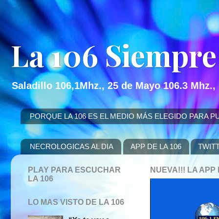
La 106 Siempre
Saladillo 106,1Mhz., 25 de Mayo 106.3 Mhz.,
PORQUE LA 106 ES EL MEDIO MÁS ELEGIDO PARA PUBLICITAR
NECROLOGICAS AL DIA
APP DE LA 106
TWIT
PLAY PARA ESCUCHAR
NUEVA!!! LA AP
LA 106
LO MAS VISTO DE LA 106