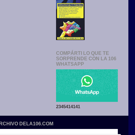
COMPÁRTI LO QUE TE
SORPRENDE CON LA 106
WHATSAPP
2345414141
ARCHIVO DELA106.COM