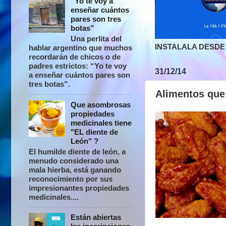
“Yo te voy a
enseñar cuántos
pares son tres
botas”
Una perlita del
INSTALALA DESDE 
hablar argentino que muchos
recordarán de chicos o de
padres estrictos: “Yo te voy
31/12/14
a enseñar cuántos pares son
tres botas”.
Alimentos que 
Que asombrosas
propiedades
medicinales tiene
"EL diente de
León" ?
El humilde diente de león, a
menudo considerado una
mala hierba, está ganando
reconocimiento por sus
impresionantes propiedades
medicinales....
Están abiertas