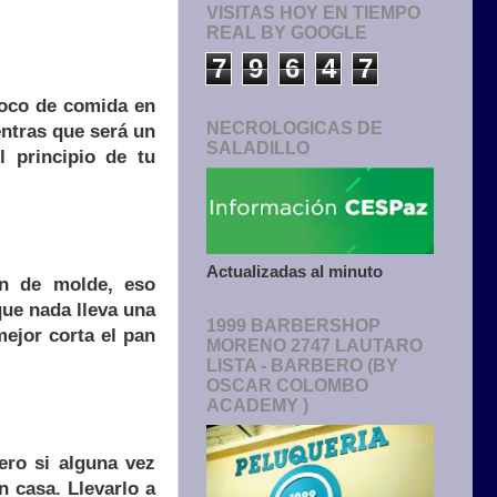
VISITAS HOY EN TIEMPO
REAL BY GOOGLE
7
9
6
4
7
poco de comida en
NECROLOGICAS DE
entras que será un
SALADILLO
 principio de tu
Actualizadas al minuto
an de molde, eso
que nada lleva una
1999 BARBERSHOP
ejor corta el pan
MORENO 2747 LAUTARO
LISTA - BARBERO (BY
OSCAR COLOMBO
ACADEMY )
ero si alguna vez
en casa. Llevarlo a