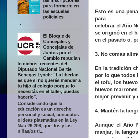
las inscripciones
para formarte en
Esto es una pena
las escuelas
policiales
para
.
celebrar el Año N
se originó en el 
El Bloque de
en el pasado o, p
Concejales y
Concejalas de
Juntos por el
3. No comas alim
Cambio repudian
lo dichos, recientes del
En la tradición c
Diputado Nacional Bertie
Benegas Lynch: “La libertad
por lo que todos 
es que si no querés mandar a
el tofu, los hue
tu hijo al colegio porque lo
huevos marrones s
necesitás en el taller, puedas
mejor prevenir y 
hacerlo”.
Considerando que la
educación es un derecho
4. Mantén la lang
personal y social, conceptos
e ideas plasmadas en la Ley
Aunque el Año N
Nac-26.206, que los y las
niñas/os ti...
manjar, la lango