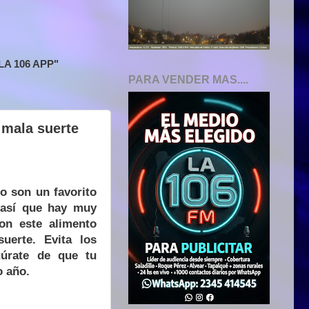
A 106 APP"
PARA VENDER MAS....
 mala suerte
no son un favorito
 así que hay muy
on este alimento
uerte. Evita los
gúrate de que tu
o año.