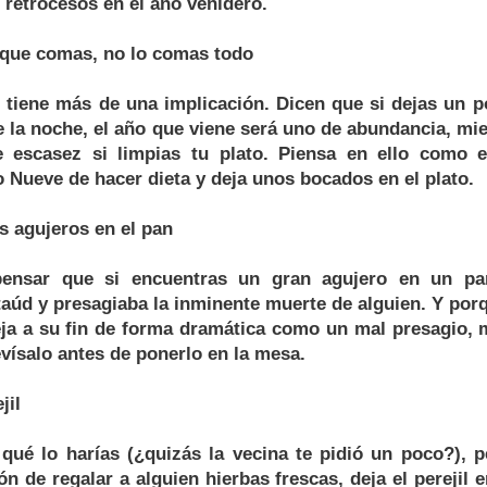
 retrocesos en el año venidero.
a que comas, no lo comas todo
n tiene más de una implicación. Dicen que si dejas un 
 de la noche, el año que viene será uno de abundancia, mi
 escasez si limpias tu plato. Piensa en ello como el
 Nueve de hacer dieta y deja unos bocados en el plato.
s agujeros en el pan
pensar que si encuentras un gran agujero en un p
aúd y presagiaba la inminente muerte de alguien. Y por
ja a su fin de forma dramática como un mal presagio, m
vísalo antes de ponerlo en la mesa.
jil
ué lo harías (¿quizás la vecina te pidió un poco?), p
ón de regalar a alguien hierbas frescas, deja el perejil 