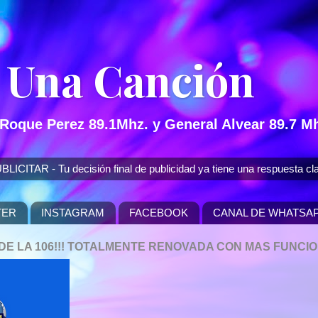
 Una Canción
 Roque Perez 89.1Mhz. y General Alvear 89.7 Mh
 - Tu decisión final de publicidad ya tiene una respuesta cla
TER
INSTAGRAM
FACEBOOK
CANAL DE WHATSA
P DE LA 106!!! TOTALMENTE RENOVADA CON MAS FUNCI