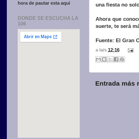
hora de pautar esta aqui
una fiesta no sol
DONDE SE ESCUCHA LA
Ahora que conoce
106
suerte, te será m
Fuente: El Gran 
a la/s
12:16
Entrada más r