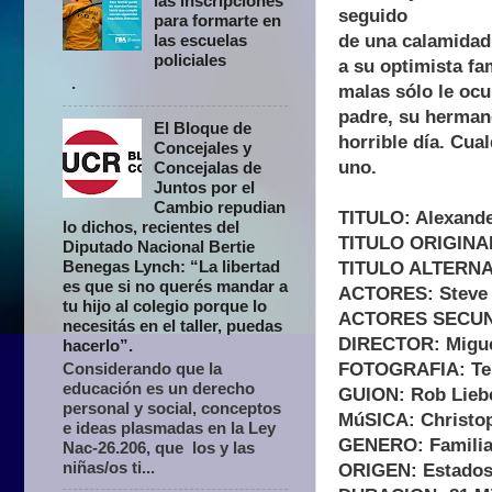
las inscripciones
seguido
para formarte en
de una calamidad
las escuelas
policiales
a su optimista fa
.
malas sólo le ocu
padre, su herman
El Bloque de
horrible día. Cua
Concejales y
uno.
Concejalas de
Juntos por el
Cambio repudian
TITULO: Alexander
lo dichos, recientes del
TITULO ORIGINAL:
Diputado Nacional Bertie
Benegas Lynch: “La libertad
TITULO ALTERNATI
es que si no querés mandar a
ACTORES: Steve C
tu hijo al colegio porque lo
ACTORES SECUNDA
necesitás en el taller, puedas
DIRECTOR: Miguel
hacerlo”.
FOTOGRAFIA: Ter
Considerando que la
educación es un derecho
GUION: Rob Liebe
personal y social, conceptos
MúSICA: Christo
e ideas plasmadas en la Ley
GENERO: Familiar
Nac-26.206, que los y las
niñas/os ti...
ORIGEN: Estados