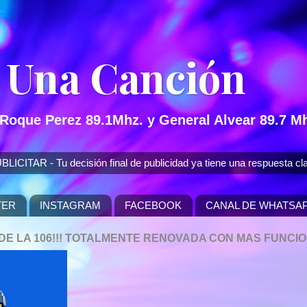
 Una Canción
 Roque Perez 89.1Mhz. y General Alvear 89.7 Mh
 - Tu decisión final de publicidad ya tiene una respuesta cla
TER
INSTAGRAM
FACEBOOK
CANAL DE WHATSA
P DE LA 106!!! TOTALMENTE RENOVADA CON MAS FUNCI