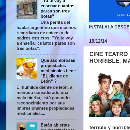
“Yo te voy a
enseñar cuántos
pares son tres
botas”
Una perlita del
INSTALALA DESDE 
hablar argentino que muchos
recordarán de chicos o de
padres estrictos: “Yo te voy
19/12/14
a enseñar cuántos pares son
tres botas”.
CINE TEATRO
HORRIBLE, M
Que asombrosas
propiedades
medicinales tiene
"EL diente de
León" ?
El humilde diente de león, a
menudo considerado una
mala hierba, está ganando
reconocimiento por sus
impresionantes propiedades
medicinales....
Están abiertas
terrible y horrib