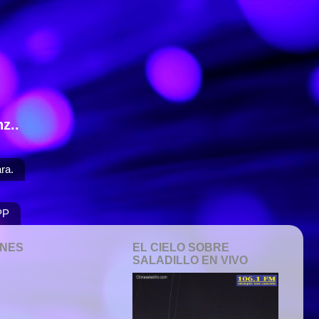
z..
ra.
PP
ONES
EL CIELO SOBRE
SALADILLO EN VIVO