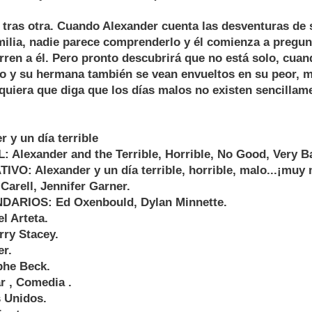
 tras otra. Cuando Alexander cuenta las desventuras de 
milia, nadie parece comprenderlo y él comienza a pregun
rren a él. Pero pronto descubrirá que no está solo, cua
o y su hermana también se vean envueltos en su peor, má
lquiera que diga que los días malos no existen sencillam
 y un día terrible
 Alexander and the Terrible, Horrible, No Good, Very B
VO: Alexander y un día terrible, horrible, malo...¡muy 
arell, Jennifer Garner.
RIOS: Ed Oxenbould, Dylan Minnette.
 Arteta.
ry Stacey.
r.
phe Beck.
 , Comedia .
 Unidos.