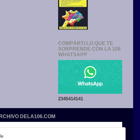
COMPÁRTI LO QUE TE
SORPRENDE CON LA 106
WHATSAPP
2345414141
ARCHIVO DELA106.COM