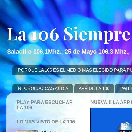
La 106 Siempre
Saladillo 106,1Mhz., 25 de Mayo 106.3 Mhz.,
PORQUE LA 106 ES EL MEDIO MÁS ELEGIDO PARA PUBLICITAR
NECROLOGICAS AL DIA
APP DE LA 106
TWIT
PLAY PARA ESCUCHAR
NUEVA!!! LA AP
LA 106
LO MAS VISTO DE LA 106