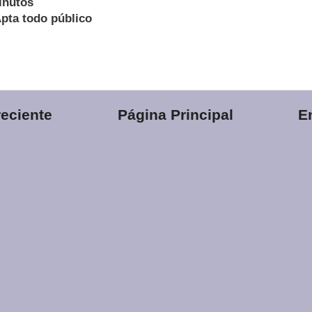
inutos
pta todo público
eciente
Página Principal
E