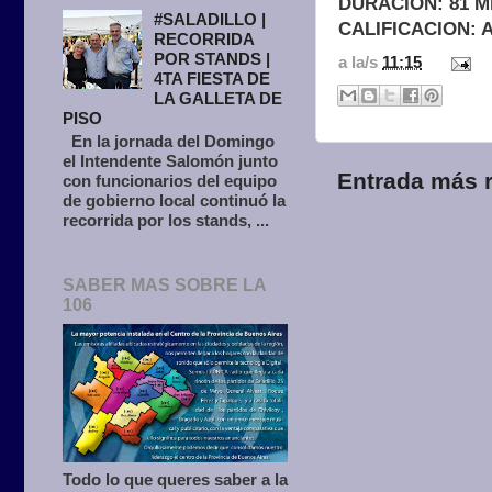
DURACION: 81 M
#SALADILLO |
CALIFICACION: A
RECORRIDA
POR STANDS |
a la/s
11:15
4TA FIESTA DE
LA GALLETA DE
PISO
En la jornada del Domingo
el Intendente Salomón junto
Entrada más r
con funcionarios del equipo
de gobierno local continuó la
recorrida por los stands, ...
SABER MAS SOBRE LA
106
Todo lo que queres saber a la