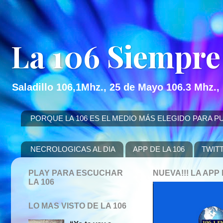
La 106 Siempre
Saladillo 106,1Mhz., 25 de Mayo 106.3 Mhz.,
PORQUE LA 106 ES EL MEDIO MÁS ELEGIDO PARA PUBLICITAR
NECROLOGICAS AL DIA
APP DE LA 106
TWIT
PLAY PARA ESCUCHAR
NUEVA!!! LA AP
LA 106
LO MAS VISTO DE LA 106