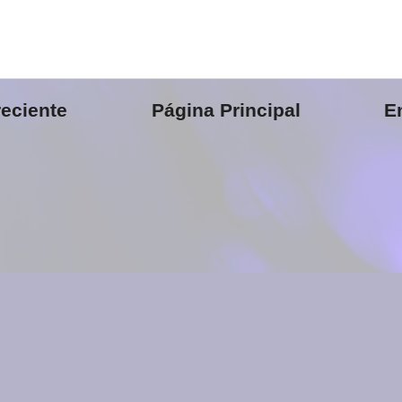
eciente
Página Principal
E