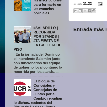
las inscripciones
a la/s
11:32
para formarte en
las escuelas
policiales
.
#SALADILLO |
Entrada más r
RECORRIDA
POR STANDS |
4TA FIESTA DE
LA GALLETA DE
PISO
En la jornada del Domingo
el Intendente Salomón junto
con funcionarios del equipo
de gobierno local continuó la
recorrida por los stands, ...
El Bloque de
Concejales y
Concejalas de
Juntos por el
Cambio repudian
lo dichos, recientes del
Diputado Nacional Bertie