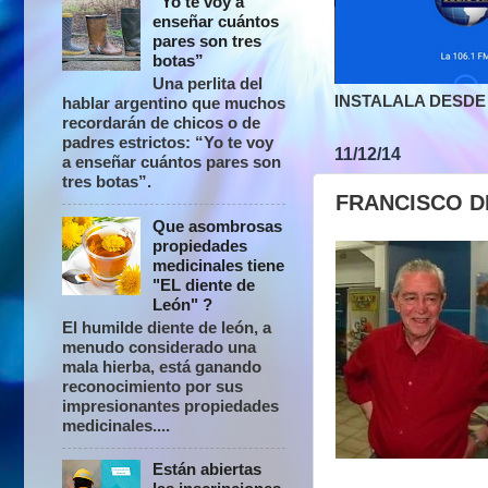
“Yo te voy a
enseñar cuántos
pares son tres
botas”
Una perlita del
INSTALALA DESDE 
hablar argentino que muchos
recordarán de chicos o de
padres estrictos: “Yo te voy
11/12/14
a enseñar cuántos pares son
tres botas”.
FRANCISCO D
Que asombrosas
propiedades
medicinales tiene
"EL diente de
León" ?
El humilde diente de león, a
menudo considerado una
mala hierba, está ganando
reconocimiento por sus
impresionantes propiedades
medicinales....
Están abiertas