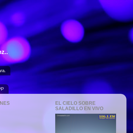
z..
ra.
PP
ONES
EL CIELO SOBRE
SALADILLO EN VIVO