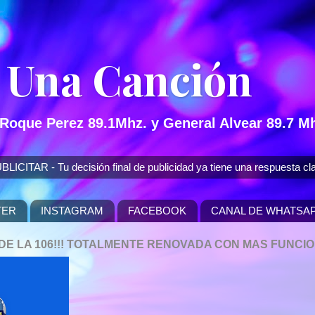
 Una Canción
 Roque Perez 89.1Mhz. y General Alvear 89.7 Mh
 - Tu decisión final de publicidad ya tiene una respuesta cla
TER
INSTAGRAM
FACEBOOK
CANAL DE WHATSA
P DE LA 106!!! TOTALMENTE RENOVADA CON MAS FUNCI