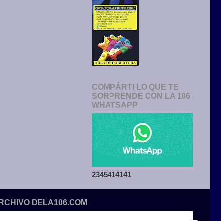
COMPÁRTI LO QUE TE
SORPRENDE CON LA 106
WHATSAPP
2345414141
ARCHIVO DELA106.COM