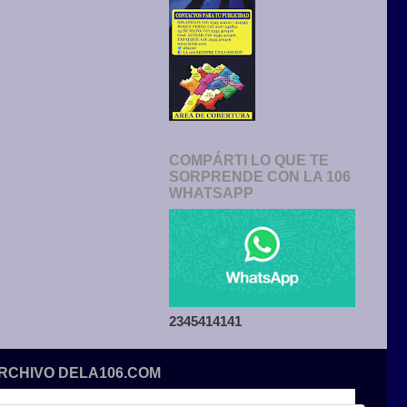
COMPÁRTI LO QUE TE
SORPRENDE CON LA 106
WHATSAPP
2345414141
ARCHIVO DELA106.COM