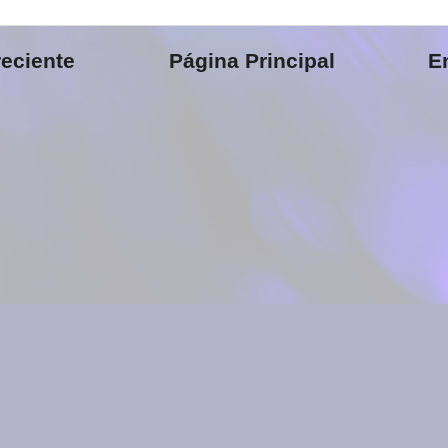
eciente
Página Principal
E