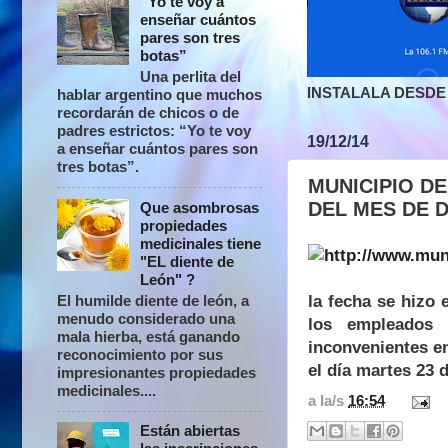
“Yo te voy a
enseñar cuántos
pares son tres
botas”
Una perlita del
INSTALALA DESDE 
hablar argentino que muchos
recordarán de chicos o de
padres estrictos: “Yo te voy
19/12/14
a enseñar cuántos pares son
tres botas”.
MUNICIPIO D
DEL MES DE 
Que asombrosas
propiedades
medicinales tiene
"EL diente de
León" ?
la fecha se hizo 
El humilde diente de león, a
menudo considerado una
los empleados 
mala hierba, está ganando
inconvenientes en
reconocimiento por sus
el día martes 23 d
impresionantes propiedades
medicinales....
a la/s
16:54
Están abiertas