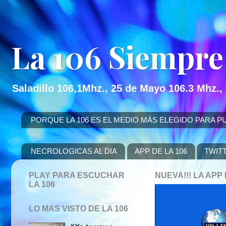
La 106 Siempre
Saladillo 106,1Mhz., 25 de Mayo 106.3 Mhz.,
PORQUE LA 106 ES EL MEDIO MÁS ELEGIDO PARA PUBLICITAR
NECROLOGICAS AL DIA
APP DE LA 106
TWIT
PLAY PARA ESCUCHAR
NUEVA!!! LA AP
LA 106
LO MAS VISTO DE LA 106