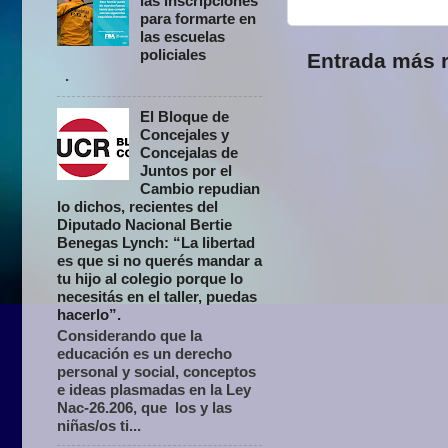
las inscripciones
para formarte en
las escuelas
policiales
Entrada más r
.
El Bloque de
Concejales y
Concejalas de
Juntos por el
Cambio repudian
lo dichos, recientes del
Diputado Nacional Bertie
Benegas Lynch: “La libertad
es que si no querés mandar a
tu hijo al colegio porque lo
necesitás en el taller, puedas
hacerlo”.
Considerando que la
educación es un derecho
personal y social, conceptos
e ideas plasmadas en la Ley
Nac-26.206, que los y las
niñas/os ti...