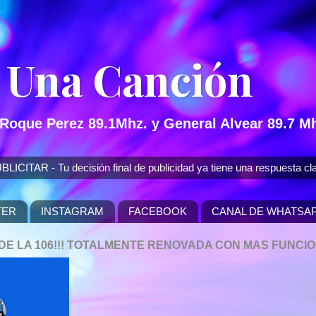
 Una Canción
 Roque Perez 89.1Mhz. y General Alvear 89.7 Mh
 - Tu decisión final de publicidad ya tiene una respuesta cla
TER
INSTAGRAM
FACEBOOK
CANAL DE WHATSA
P DE LA 106!!! TOTALMENTE RENOVADA CON MAS FUNCI