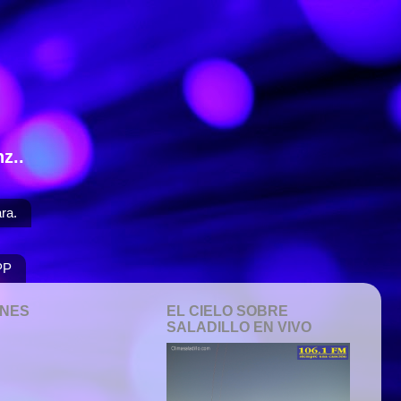
z..
ra.
PP
ONES
EL CIELO SOBRE
SALADILLO EN VIVO