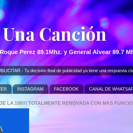
 Una Canción
 Roque Perez 89.1Mhz. y General Alvear 89.7 Mh
 - Tu decisión final de publicidad ya tiene una respuesta cla
TER
INSTAGRAM
FACEBOOK
CANAL DE WHATSA
P DE LA 106!!! TOTALMENTE RENOVADA CON MAS FUNCI