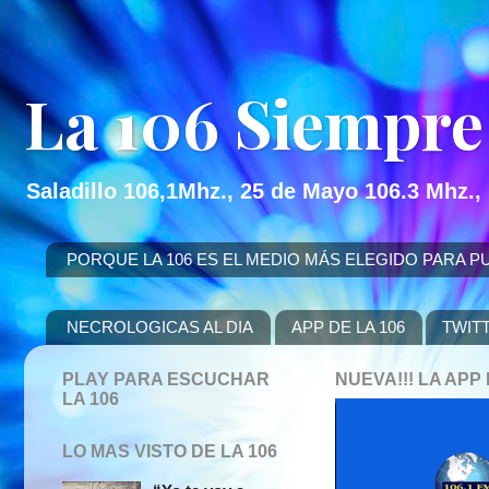
La 106 Siempre
Saladillo 106,1Mhz., 25 de Mayo 106.3 Mhz.,
PORQUE LA 106 ES EL MEDIO MÁS ELEGIDO PARA PUBLICITAR
NECROLOGICAS AL DIA
APP DE LA 106
TWIT
PLAY PARA ESCUCHAR
NUEVA!!! LA AP
LA 106
LO MAS VISTO DE LA 106