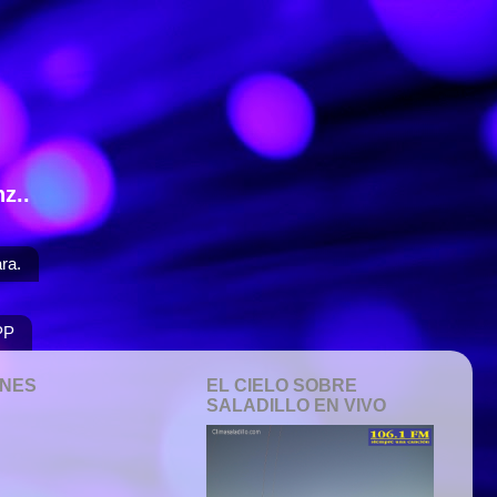
z..
ra.
PP
ONES
EL CIELO SOBRE
SALADILLO EN VIVO