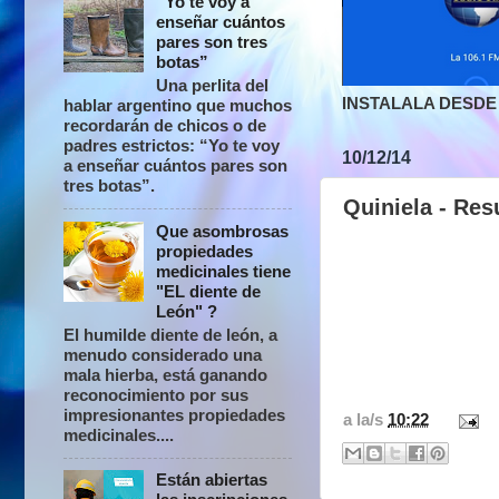
“Yo te voy a
enseñar cuántos
pares son tres
botas”
Una perlita del
INSTALALA DESDE 
hablar argentino que muchos
recordarán de chicos o de
padres estrictos: “Yo te voy
10/12/14
a enseñar cuántos pares son
tres botas”.
Quiniela - Res
Que asombrosas
propiedades
medicinales tiene
"EL diente de
León" ?
El humilde diente de león, a
menudo considerado una
mala hierba, está ganando
reconocimiento por sus
impresionantes propiedades
a la/s
10:22
medicinales....
Están abiertas