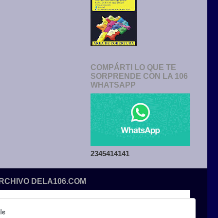
COMPÁRTI LO QUE TE
SORPRENDE CON LA 106
WHATSAPP
2345414141
ARCHIVO DELA106.COM