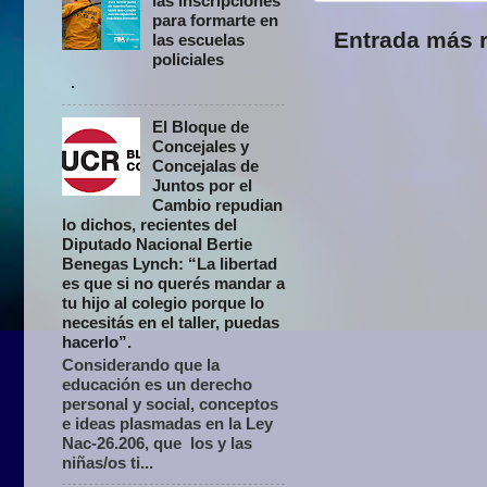
las inscripciones
para formarte en
Entrada más r
las escuelas
policiales
.
El Bloque de
Concejales y
Concejalas de
Juntos por el
Cambio repudian
lo dichos, recientes del
Diputado Nacional Bertie
Benegas Lynch: “La libertad
es que si no querés mandar a
tu hijo al colegio porque lo
necesitás en el taller, puedas
hacerlo”.
Considerando que la
educación es un derecho
personal y social, conceptos
e ideas plasmadas en la Ley
Nac-26.206, que los y las
niñas/os ti...