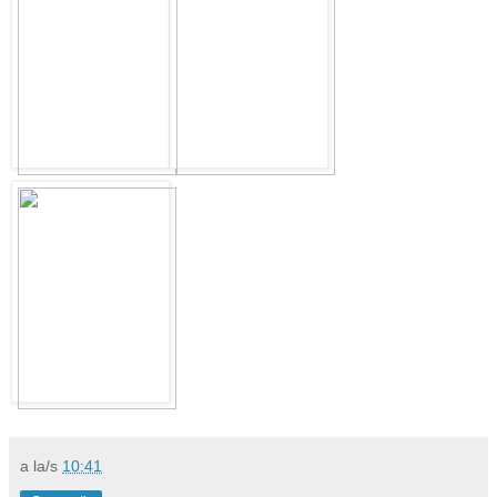
a la/s
10:41