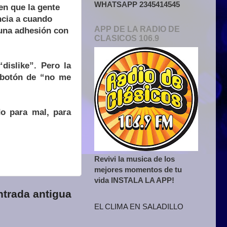
WHATSAPP 2345414545
en que la gente
ncia a cuando
APP DE LA RADIO DE
 una adhesión con
CLASICOS 106.9
dislike”. Pero la
l botón de “no me
o para mal, para
Revivi la musica de los
mejores momentos de tu
vida INSTALA LA APP!
ntrada antigua
EL CLIMA EN SALADILLO