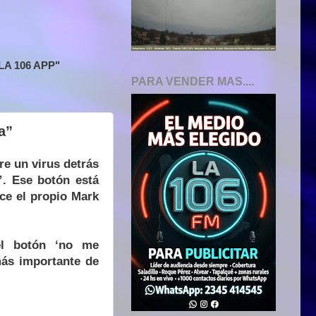
A 106 APP"
PARA VENDER MAS....
a”
e un virus detrás
. Ese botón está
ce el propio Mark
el botón ‘no me
más importante de