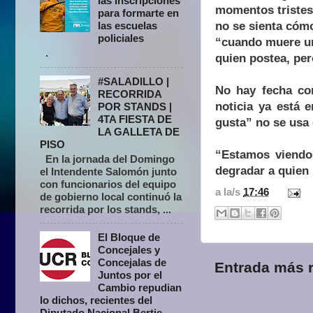
las inscripciones
momentos tristes 
para formarte en
no se sienta cóm
las escuelas
policiales
“cuando muere un
.
quien postea, per
#SALADILLO |
No hay fecha con
RECORRIDA
noticia ya está 
POR STANDS |
4TA FIESTA DE
gusta” no se usa
LA GALLETA DE
PISO
“Estamos viendo
En la jornada del Domingo
degradar a quien
el Intendente Salomón junto
con funcionarios del equipo
a la/s
17:46
de gobierno local continuó la
recorrida por los stands, ...
El Bloque de
Concejales y
Concejalas de
Entrada más r
Juntos por el
Cambio repudian
lo dichos, recientes del
Diputado Nacional Bertie