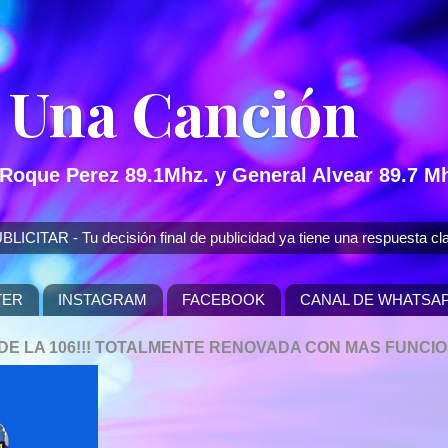
 Una Canción
 Roque Perez 89.1Mhz. y General Alvear 89.7 Mh
 - Tu decisión final de publicidad ya tiene una respuesta cla
TER
INSTAGRAM
FACEBOOK
CANAL DE WHATSA
P DE LA 106!!! TOTALMENTE RENOVADA CON MAS FUNCI