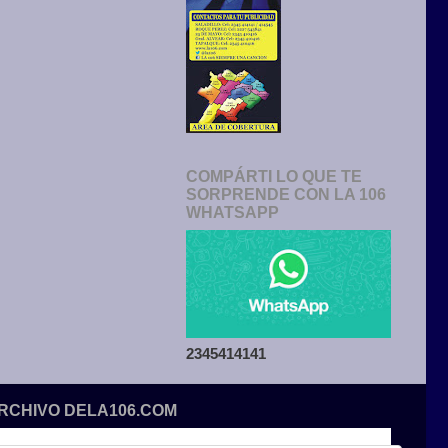
COMPÁRTI LO QUE TE
SORPRENDE CON LA 106
WHATSAPP
2345414141
ARCHIVO DELA106.COM