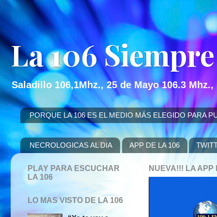
La 106 Siempre
Saladillo 106,1Mhz., 25 de Mayo 106.3 Mhz.,
PORQUE LA 106 ES EL MEDIO MÁS ELEGIDO PARA PUBLICITAR
NECROLOGICAS AL DIA
APP DE LA 106
TWIT
PLAY PARA ESCUCHAR
NUEVA!!! LA AP
LA 106
LO MAS VISTO DE LA 106