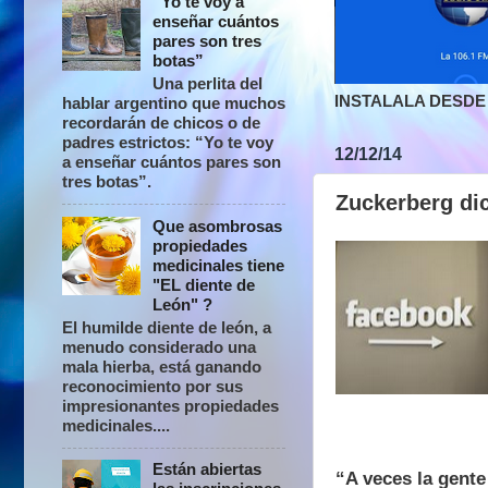
“Yo te voy a
enseñar cuántos
pares son tres
botas”
Una perlita del
INSTALALA DESDE 
hablar argentino que muchos
recordarán de chicos o de
padres estrictos: “Yo te voy
12/12/14
a enseñar cuántos pares son
tres botas”.
Zuckerberg di
Que asombrosas
propiedades
medicinales tiene
"EL diente de
León" ?
El humilde diente de león, a
menudo considerado una
mala hierba, está ganando
reconocimiento por sus
impresionantes propiedades
medicinales....
Están abiertas
“A veces la gent