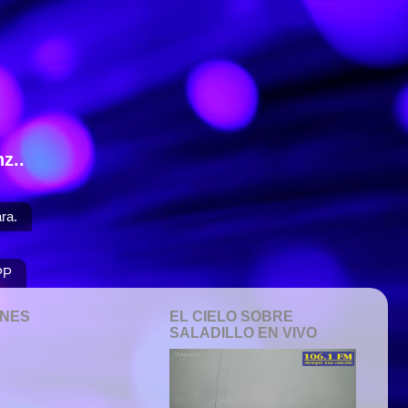
z..
ra.
PP
ONES
EL CIELO SOBRE
SALADILLO EN VIVO