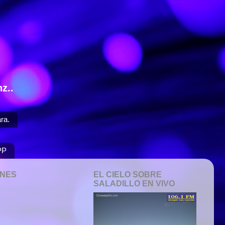
z..
ra.
PP
ONES
EL CIELO SOBRE
SALADILLO EN VIVO