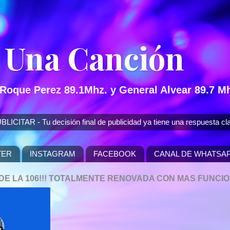
 Una Canción
 Roque Perez 89.1Mhz. y General Alvear 89.7 Mh
 - Tu decisión final de publicidad ya tiene una respuesta cla
TER
INSTAGRAM
FACEBOOK
CANAL DE WHATSA
P DE LA 106!!! TOTALMENTE RENOVADA CON MAS FUNCI