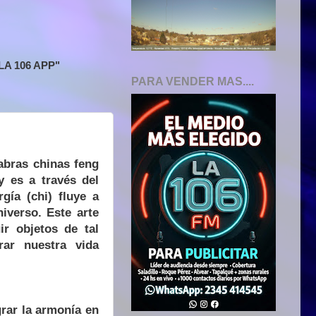
A 106 APP"
PARA VENDER MAS....
labras chinas feng
y es a través del
gía (chi) fluye a
niverso. Este arte
ir objetos de tal
ar nuestra vida
grar la armonía en