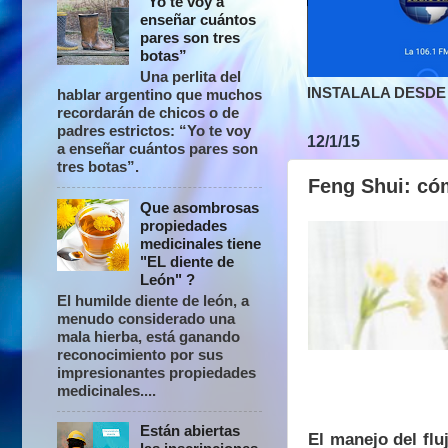
“Yo te voy a
enseñar cuántos
pares son tres
botas”
Una perlita del
INSTALALA DESDE 
hablar argentino que muchos
recordarán de chicos o de
padres estrictos: “Yo te voy
12/1/15
a enseñar cuántos pares son
tres botas”.
Feng Shui: cóm
Que asombrosas
propiedades
medicinales tiene
"EL diente de
León" ?
El humilde diente de león, a
menudo considerado una
mala hierba, está ganando
reconocimiento por sus
impresionantes propiedades
medicinales....
Están abiertas
El manejo del flu