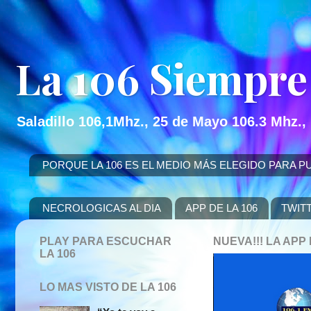
La 106 Siempre
Saladillo 106,1Mhz., 25 de Mayo 106.3 Mhz.,
PORQUE LA 106 ES EL MEDIO MÁS ELEGIDO PARA PUBLICITAR
NECROLOGICAS AL DIA
APP DE LA 106
TWIT
PLAY PARA ESCUCHAR
NUEVA!!! LA AP
LA 106
LO MAS VISTO DE LA 106