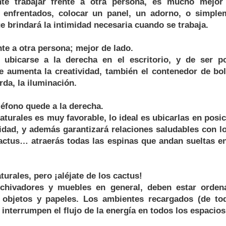
te trabajar frente a otra persona, es mucho mejor
n enfrentados, colocar un panel, un adorno, o simple
ue brindará la intimidad necesaria cuando se trabaja.
nte a otra persona; mejor de lado.
 ubicarse a la derecha en el escritorio, y de ser p
e aumenta la creatividad, también el contenedor de bolí
rda, la iluminación.
léfono quede a la derecha.
aturales es muy favorable, lo ideal es ubicarlas en posi
ridad, y además garantizará relaciones saludables con 
 cactus… atraerás todas las espinas que andan sueltas e
turales, pero ¡aléjate de los cactus!
rchivadores y muebles en general, deben estar ordena
 objetos y papeles. Los ambientes recargados (de to
 interrumpen el flujo de la energía en todos los espacios