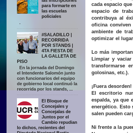
las inscripciones
cada espacio que c
para formarte en
espacio de trab
las escuelas
policiales
contribuya al é
.
oficina convive
ambiente de tra
#SALADILLO |
optimizar el luga
RECORRIDA
POR STANDS |
4TA FIESTA DE
Lo más important
LA GALLETA DE
Limpiar y vaciar
PISO
transformarse e
En la jornada del Domingo
golosinas, etc.).
el Intendente Salomón junto
con funcionarios del equipo
de gobierno local continuó la
¡Fuera desorden!
recorrida por los stands, ...
El escritorio n
espalda, ya que 
El Bloque de
Concejales y
energético. Esto 
Concejalas de
salen pueden carg
Juntos por el
Cambio repudian
Ni frente a la pue
lo dichos, recientes del
Diputado Nacional Bertie