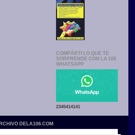
COMPÁRTI LO QUE TE
SORPRENDE CON LA 106
WHATSAPP
2345414141
ARCHIVO DELA106.COM