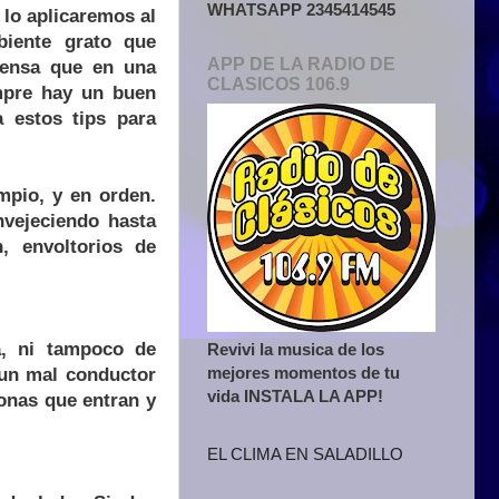
WHATSAPP 2345414545
y lo aplicaremos al
biente grato que
APP DE LA RADIO DE
iensa que en una
CLASICOS 106.9
mpre hay un buen
 estos tips para
mpio, y en orden.
nvejeciendo hasta
, envoltorios de
a, ni tampoco de
Revivi la musica de los
mejores momentos de tu
 un mal conductor
vida INSTALA LA APP!
sonas que entran y
EL CLIMA EN SALADILLO