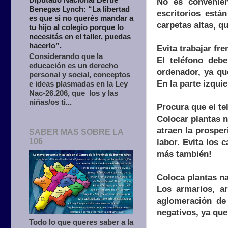
No es convenien
Benegas Lynch: “La libertad
escritorios está
es que si no querés mandar a
carpetas altas, q
tu hijo al colegio porque lo
necesitás en el taller, puedas
hacerlo”.
Evita trabajar fre
Considerando que la
El teléfono debe
educación es un derecho
ordenador, ya qu
personal y social, conceptos
En la parte izquie
e ideas plasmadas en la Ley
Nac-26.206, que los y las
niñas/os ti...
Procura que el te
Colocar plantas n
atraen la prospe
SABER MAS SOBRE LA
106
labor. Evita los
más también!
Coloca plantas na
Los armarios, a
aglomeración de
negativos, ya que
Todo lo que queres saber a la