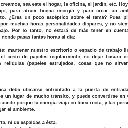
reamos, sea este el hogar, la oficina, el jardín, etc. Ho
ajo, para atraer buena energía y para crear un am
xito. ¿Eres un poco escéptico sobre el tema? Pues p
n por muchas horas personalidades dispares, y no sie
bajo. Por lo tanto, no estará de más tener en cuenta
r donde pasas tantas horas al día:
e: mantener nuestro escritorio o espacio de trabajo li
 el cesto de papeles regularmente, no dejar basura e
n reliquias (papeles estrujados, cosas que no sirven
unca debe ubicarse enfrentado a la puerta de entrad
es un lugar de mucho tránsito, y puede convertirse en
sucede porque la energía viaja en línea recta, y las per
ar el ambiente.
rta, ni de espaldas a ésta.