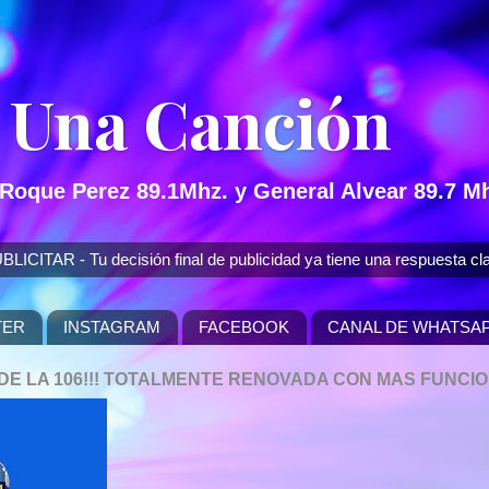
 Una Canción
 Roque Perez 89.1Mhz. y General Alvear 89.7 Mh
 - Tu decisión final de publicidad ya tiene una respuesta cla
TER
INSTAGRAM
FACEBOOK
CANAL DE WHATSA
P DE LA 106!!! TOTALMENTE RENOVADA CON MAS FUNCI