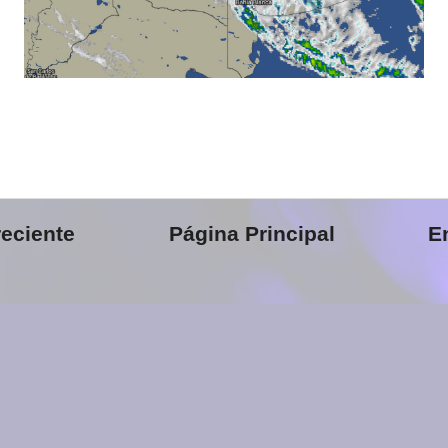
eciente
Página Principal
E