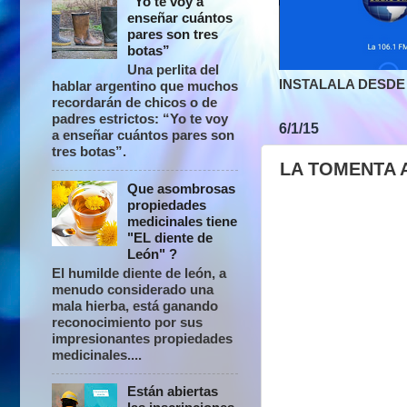
“Yo te voy a
enseñar cuántos
pares son tres
botas”
Una perlita del
INSTALALA DESDE 
hablar argentino que muchos
recordarán de chicos o de
padres estrictos: “Yo te voy
6/1/15
a enseñar cuántos pares son
tres botas”.
LA TOMENTA 
Que asombrosas
propiedades
medicinales tiene
"EL diente de
León" ?
El humilde diente de león, a
menudo considerado una
mala hierba, está ganando
reconocimiento por sus
impresionantes propiedades
medicinales....
Están abiertas