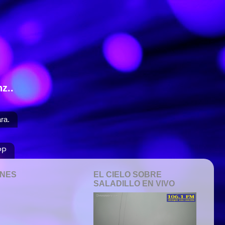
z..
ra.
PP
ONES
EL CIELO SOBRE
SALADILLO EN VIVO