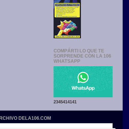
COMPÁRTI LO QUE TE
SORPRENDE CON LA 106
WHATSAPP
2345414141
ARCHIVO DELA106.COM