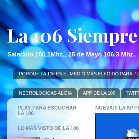
La 106 Siempre
Saladillo 106,1Mhz., 25 de Mayo 106.3 Mhz.,
PORQUE LA 106 ES EL MEDIO MÁS ELEGIDO PARA PUBLICITAR
NECROLOGICAS AL DIA
APP DE LA 106
TWIT
PLAY PARA ESCUCHAR
NUEVA!!! LA AP
LA 106
LO MAS VISTO DE LA 106