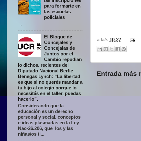
las inscripciones
para formarte en
las escuelas
policiales
.
El Bloque de
a la/s
10:27
Concejales y
Concejalas de
Juntos por el
Cambio repudian
lo dichos, recientes del
Diputado Nacional Bertie
Entrada más r
Benegas Lynch: “La libertad
es que si no querés mandar a
tu hijo al colegio porque lo
necesitás en el taller, puedas
hacerlo”.
Considerando que la
educación es un derecho
personal y social, conceptos
e ideas plasmadas en la Ley
Nac-26.206, que los y las
niñas/os ti...