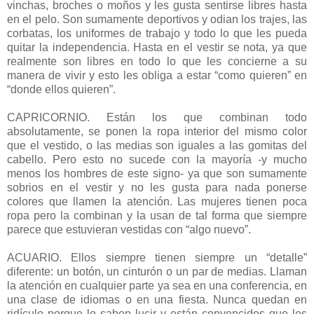
vinchas, broches o moños y les gusta sentirse libres hasta
en el pelo. Son sumamente deportivos y odian los trajes, las
corbatas, los uniformes de trabajo y todo lo que les pueda
quitar la independencia. Hasta en el vestir se nota, ya que
realmente son libres en todo lo que les concierne a su
manera de vivir y esto les obliga a estar “como quieren” en
“donde ellos quieren”.
CAPRICORNIO. Están los que combinan todo
absolutamente, se ponen la ropa interior del mismo color
que el vestido, o las medias son iguales a las gomitas del
cabello. Pero esto no sucede con la mayoría -y mucho
menos los hombres de este signo- ya que son sumamente
sobrios en el vestir y no les gusta para nada ponerse
colores que llamen la atención. Las mujeres tienen poca
ropa pero la combinan y la usan de tal forma que siempre
parece que estuvieran vestidas con “algo nuevo”.
ACUARIO. Ellos siempre tienen siempre un “detalle”
diferente: un botón, un cinturón o un par de medias. Llaman
la atención en cualquier parte ya sea en una conferencia, en
una clase de idiomas o en una fiesta. Nunca quedan en
ridículo porque lo saben lucir y están convencidos que les