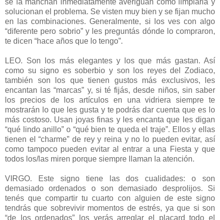
se la manchan inmediatamente averiguan cómo limpiarla y
solucionan el problema. Se visten muy bien y se fijan mucho
en las combinaciones. Generalmente, si los ves con algo
“diferente pero sobrio” y les preguntás dónde lo compraron,
te dicen “hace años que lo tengo”.
LEO. Son los más elegantes y los que más gastan. Así
como su signo es soberbio y son los reyes del Zodiaco,
también son los que tienen gustos más exclusivos, les
encantan las “marcas” y, si té fijás, desde niños, sin saber
los precios de los artículos en una vidriera siempre te
mostrarán lo que les gusta y te podrás dar cuenta que es lo
más costoso. Usan joyas finas y les encanta que les digan
“qué lindo anillo” o “qué bien te queda el traje”. Ellos y ellas
tienen el “charme” de rey y reina y no lo pueden evitar, así
como tampoco pueden evitar al entrar a una Fiesta y que
todos los/las miren porque siempre llaman la atención.
VIRGO. Este signo tiene las dos cualidades: o son
demasiado ordenados o son demasiado desprolijos. Si
tenés que compartir tu cuarto con alguien de este signo
tendrás que sobrevivir momentos de estrés, ya que si son
“de los ordenados” los verás arreglar el placard todo el