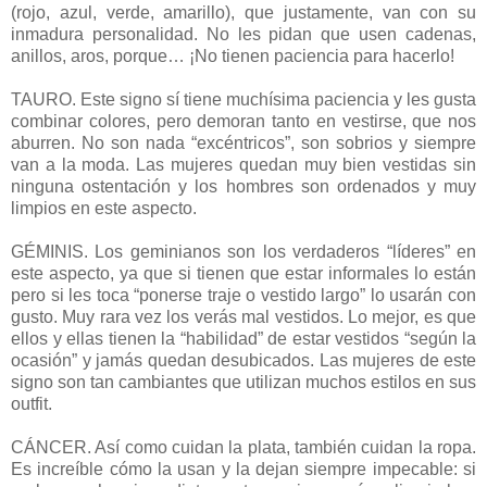
(rojo, azul, verde, amarillo), que justamente, van con su
inmadura personalidad. No les pidan que usen cadenas,
anillos, aros, porque… ¡No tienen paciencia para hacerlo!
TAURO. Este signo sí tiene muchísima paciencia y les gusta
combinar colores, pero demoran tanto en vestirse, que nos
aburren. No son nada “excéntricos”, son sobrios y siempre
van a la moda. Las mujeres quedan muy bien vestidas sin
ninguna ostentación y los hombres son ordenados y muy
limpios en este aspecto.
GÉMINIS. Los geminianos son los verdaderos “líderes” en
este aspecto, ya que si tienen que estar informales lo están
pero si les toca “ponerse traje o vestido largo” lo usarán con
gusto. Muy rara vez los verás mal vestidos. Lo mejor, es que
ellos y ellas tienen la “habilidad” de estar vestidos “según la
ocasión” y jamás quedan desubicados. Las mujeres de este
signo son tan cambiantes que utilizan muchos estilos en sus
outfit.
CÁNCER. Así como cuidan la plata, también cuidan la ropa.
Es increíble cómo la usan y la dejan siempre impecable: si