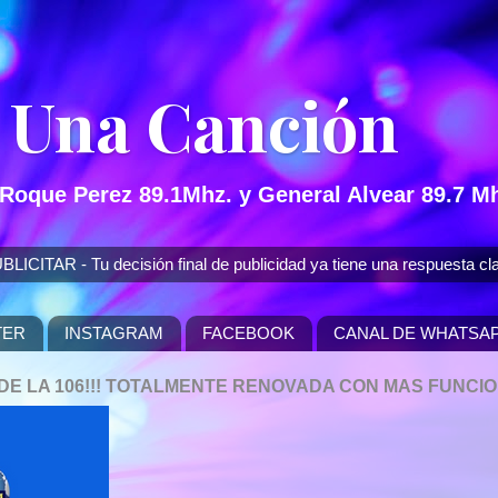
 Una Canción
 Roque Perez 89.1Mhz. y General Alvear 89.7 Mh
 - Tu decisión final de publicidad ya tiene una respuesta cla
TER
INSTAGRAM
FACEBOOK
CANAL DE WHATSA
P DE LA 106!!! TOTALMENTE RENOVADA CON MAS FUNCI