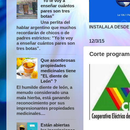
“Yo te voy a
enseñar cuántos
pares son tres
botas”
Una perlita del
INSTALALA DESDE 
hablar argentino que muchos
recordarán de chicos o de
padres estrictos: “Yo te voy
12/3/15
a enseñar cuántos pares son
tres botas”.
Corte programa
Que asombrosas
propiedades
medicinales tiene
"EL diente de
León" ?
El humilde diente de león, a
menudo considerado una
mala hierba, está ganando
reconocimiento por sus
impresionantes propiedades
medicinales....
Están abiertas