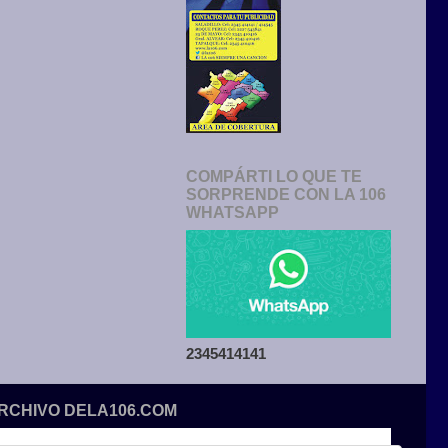
COMPÁRTI LO QUE TE
SORPRENDE CON LA 106
WHATSAPP
2345414141
ARCHIVO DELA106.COM