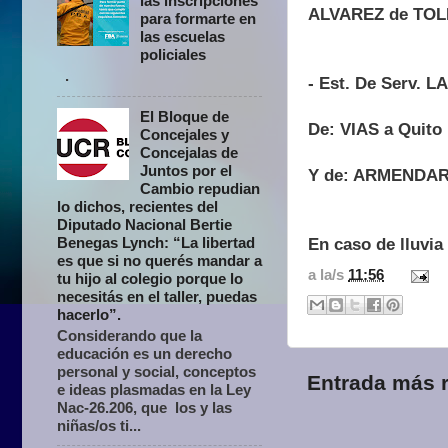
las inscripciones
ALVAREZ de TOL
para formarte en
las escuelas
policiales
.
- Est. De Serv. 
El Bloque de
De: VIAS a Quit
Concejales y
Concejalas de
Juntos por el
Y de: ARMENDARI
Cambio repudian
lo dichos, recientes del
Diputado Nacional Bertie
Benegas Lynch: “La libertad
En caso de lluvia
es que si no querés mandar a
a la/s
11:56
tu hijo al colegio porque lo
necesitás en el taller, puedas
hacerlo”.
Considerando que la
educación es un derecho
personal y social, conceptos
Entrada más r
e ideas plasmadas en la Ley
Nac-26.206, que los y las
niñas/os ti...