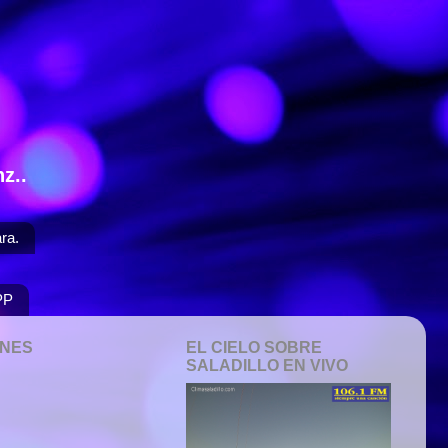
z..
ra.
PP
ONES
EL CIELO SOBRE
SALADILLO EN VIVO