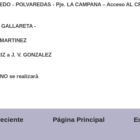
EDO - POLVAREDAS - Pje. LA CAMPANA – Acceso AL C
LA GALLARETA -
o MARTINEZ
Z a J. V. GONZALEZ
 NO se realizarà
eciente
Página Principal
E