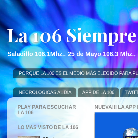
La 106 Siempre
Saladillo 106,1Mhz., 25 de Mayo 106.3 Mhz.,
PORQUE LA 106 ES EL MEDIO MÁS ELEGIDO PARA PUBLICITAR
NECROLOGICAS AL DIA
APP DE LA 106
TWIT
PLAY PARA ESCUCHAR
NUEVA!!! LA AP
LA 106
LO MAS VISTO DE LA 106