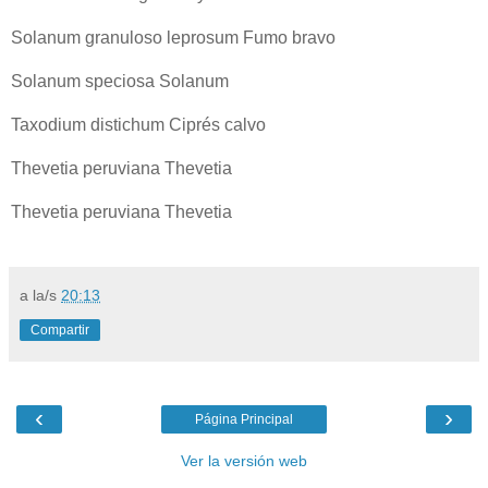
Solanum granuloso leprosum Fumo bravo
Solanum speciosa Solanum
Taxodium distichum Ciprés calvo
Thevetia peruviana Thevetia
Thevetia peruviana Thevetia
a la/s
20:13
Compartir
‹
›
Página Principal
Ver la versión web