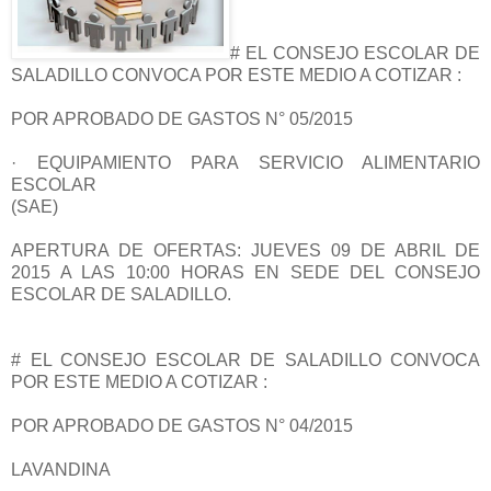
# EL CONSEJO ESCOLAR DE
SALADILLO CONVOCA POR ESTE MEDIO A COTIZAR :
POR APROBADO DE GASTOS N° 05/2015
· EQUIPAMIENTO PARA SERVICIO ALIMENTARIO
ESCOLAR
(SAE)
APERTURA DE OFERTAS: JUEVES 09 DE ABRIL DE
2015 A LAS 10:00 HORAS EN SEDE DEL CONSEJO
ESCOLAR DE SALADILLO.
# EL CONSEJO ESCOLAR DE SALADILLO CONVOCA
POR ESTE MEDIO A COTIZAR :
POR APROBADO DE GASTOS N° 04/2015
LAVANDINA