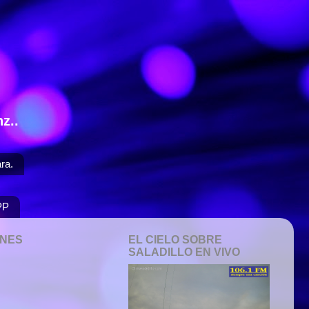
z..
ra.
PP
ONES
EL CIELO SOBRE
SALADILLO EN VIVO