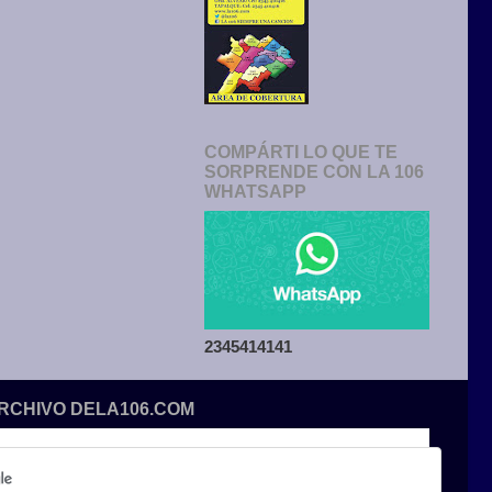
COMPÁRTI LO QUE TE
SORPRENDE CON LA 106
WHATSAPP
2345414141
ARCHIVO DELA106.COM