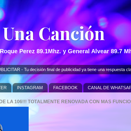
 Una Canción
 Roque Perez 89.1Mhz. y General Alvear 89.7 Mh
 - Tu decisión final de publicidad ya tiene una respuesta cla
TER
INSTAGRAM
FACEBOOK
CANAL DE WHATSA
P DE LA 106!!! TOTALMENTE RENOVADA CON MAS FUNCI