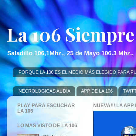
La 106 Siempre
Saladillo 106,1Mhz., 25 de Mayo 106.3 Mhz.,
PORQUE LA 106 ES EL MEDIO MÁS ELEGIDO PARA PUBLICITAR
NECROLOGICAS AL DIA
APP DE LA 106
TWIT
PLAY PARA ESCUCHAR
NUEVA!!! LA AP
LA 106
LO MAS VISTO DE LA 106