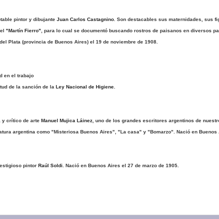
table pintor y dibujante
Juan Carlos Castagnino
. Son destacables sus maternidades, sus fi
 el
"Martín Fierro"
, para lo cual se documentó buscando rostros de paisanos en diversos par
del Plata (provincia de Buenos Aires) el 19 de noviembre de 1908.
d en el trabajo
rtud de la sanción de la
Ley Nacional de Higiene
.
 y crítico de arte
Manuel Mujica Láinez
, uno de los grandes escritores argentinos de nuestr
eratura argentina como "Misteriosa Buenos Aires", "La casa" y "Bomarzo". Nació en Buenos 
estigioso pintor
Raúl Soldi
. Nació en Buenos Aires el 27 de marzo de 1905.