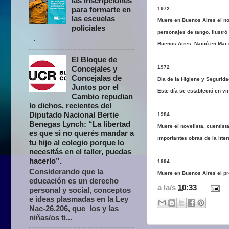
las inscripciones
para formarte en
1972
las escuelas
Muere en Buenos Aires el no
policiales
personajes de tango. Ilustró
.
Buenos Aires. Nació en Mar 
El Bloque de
1972
Concejales y
Concejalas de
Día de la Higiene y Segurida
Juntos por el
Este día se estableció en vi
Cambio repudian
lo dichos, recientes del
Diputado Nacional Bertie
1984
Benegas Lynch: “La libertad
Muere el novelista, cuentista
es que si no querés mandar a
importantes obras de la lit
tu hijo al colegio porque lo
necesitás en el taller, puedas
hacerlo”.
1994
Considerando que la
Muere en Buenos Aires el pr
educación es un derecho
a la/s
10:33
personal y social, conceptos
e ideas plasmadas en la Ley
Nac-26.206, que los y las
niñas/os ti...