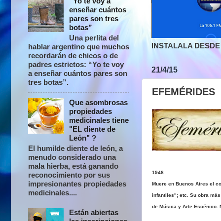
“Yo te voy a
enseñar cuántos
pares son tres
botas”
Una perlita del
INSTALALA DESDE 
hablar argentino que muchos
recordarán de chicos o de
padres estrictos: “Yo te voy
21/4/15
a enseñar cuántos pares son
tres botas”.
EFEMÉRIDES
Que asombrosas
propiedades
medicinales tiene
"EL diente de
León" ?
El humilde diente de león, a
menudo considerado una
mala hierba, está ganando
1948
reconocimiento por sus
impresionantes propiedades
Muere en Buenos Aires el c
medicinales....
infantiles"; etc. Su obra má
de Música y Arte Escénico. 
Están abiertas